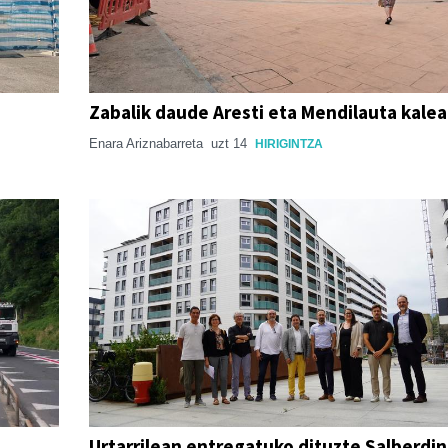
Zabalik daude Aresti eta Mendilauta kale
Enara Ariznabarreta
uzt 14
HIRIGINTZA
Urtarrilean entregatuko dituzte Salberdi