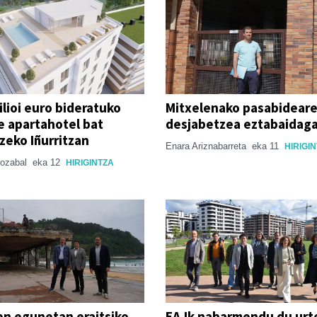
ilioi euro bideratuko
Mitxelenako pasabidear
e apartahotel bat
desjabetzea eztabaidaga
tzeko Iñurritzan
Enara Ariznabarreta
eka 11
HIRIGI
iozabal
eka 12
HIRIGINTZA
n egunetan eraitsiko
EAJk nabarmendu du urt