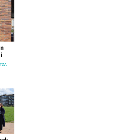
en
i
NTZA
eak