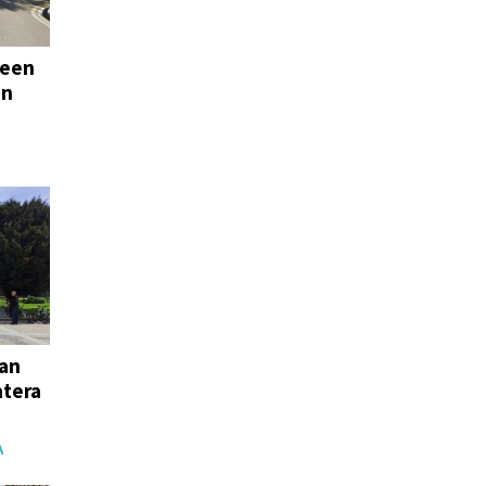
leen
an
ean
atera
A