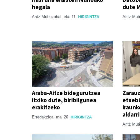
hegala
dute 
Aritz Mutiozabal
eka 11
Aritz Mut
HIRIGINTZA
Araba-Aitze bidegurutzea
Zarauz
itxiko dute, biribilgunea
etxebi
erakitzeko
iraunk
aldarr
Erredakzioa
mai 26
HIRIGINTZA
Aritz Mut