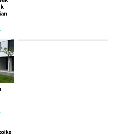
ek
ian
A
o
A
koiko