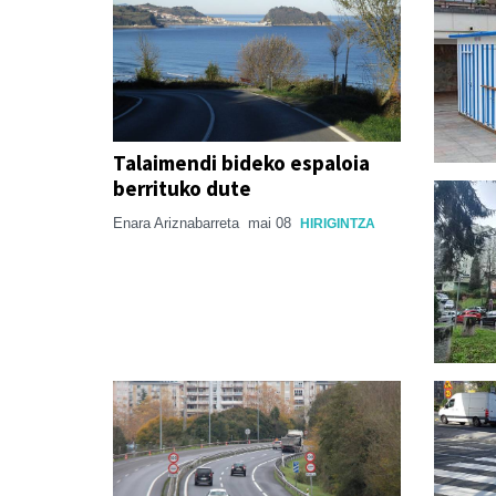
Talaimendi bideko espaloia
berrituko dute
Enara Ariznabarreta
mai 08
HIRIGINTZA