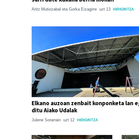
Aritz Mutiozabal eta Gorka Eizagirre
uzt 13
HIRIGINTZA
Elkano auzoan zenbait konponketa lan e
ditu Aiako Udalak
Julene Sorarrain
uzt 12
HIRIGINTZA