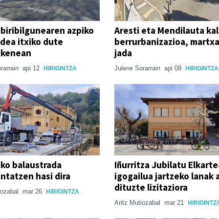
 biribilgunearen azpiko
Aresti eta Mendilauta ka
dea itxiko dute
berrurbanizazioa, martx
zkenean
jada
rarrain
api 12
Julene Sorarrain
api 08
HIRIGINTZA
HIRIGINTZA
ko balaustrada
Iñurritza Jubilatu Elkart
tatzen hasi dira
igogailua jartzeko lanak 
dituzte lizitaziora
iozabal
mar 26
HIRIGINTZA
Aritz Mutiozabal
mar 21
HIRIGINTZ