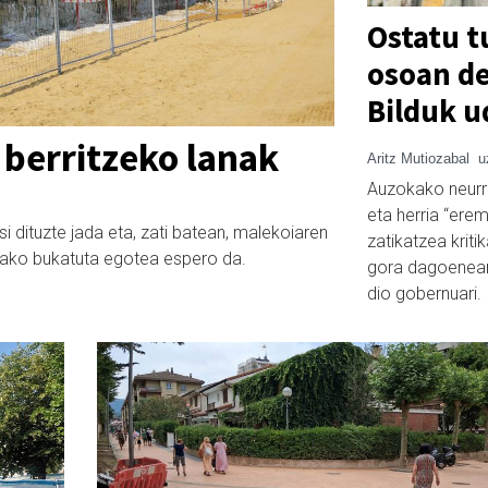
Ostatu t
osoan de
Bilduk u
 berritzeko lanak
Aritz Mutiozabal
u
Auzokako neurria
eta herria “ere
i dituzte jada eta, zati batean, malekoiaren
zatikatzea kriti
arako bukatuta egotea espero da.
gora dagoenean 
dio gobernuari.