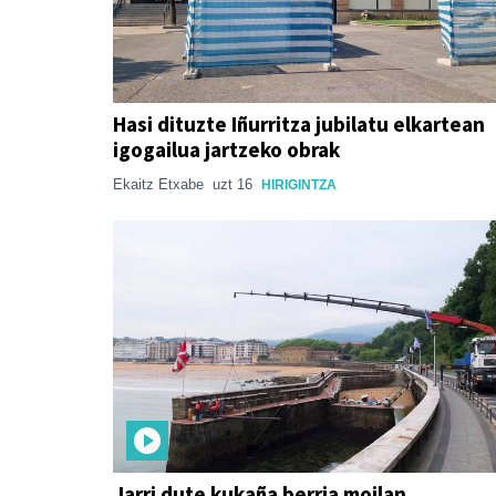
Hasi dituzte Iñurritza jubilatu elkartean
igogailua jartzeko obrak
Ekaitz Etxabe
uzt 16
HIRIGINTZA
Jarri dute kukaña berria moilan