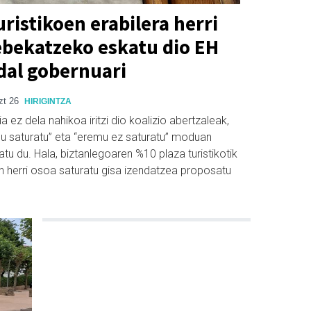
uristikoen erabilera herri
bekatzeko eskatu dio EH
dal gobernuari
zt 26
HIRIGINTZA
 ez dela nahikoa iritzi dio koalizio abertzaleak,
mu saturatu” eta “eremu ez saturatu” moduan
katu du. Hala, biztanlegoaren %10 plaza turistikotik
herri osoa saturatu gisa izendatzea proposatu