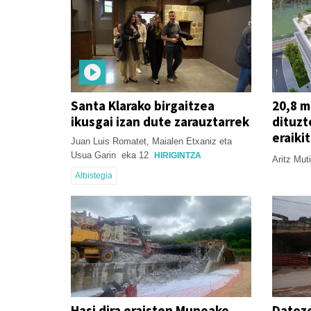
Santa Klarako birgaitzea
20,8 m
ikusgai izan dute zarauztarrek
dituzt
eraiki
Juan Luis Romatet, Maialen Etxaniz eta
Usua Garin
eka 12
HIRIGINTZA
Aritz Mut
Albistegia
Hasi dira eraisten Munoako
Datoze