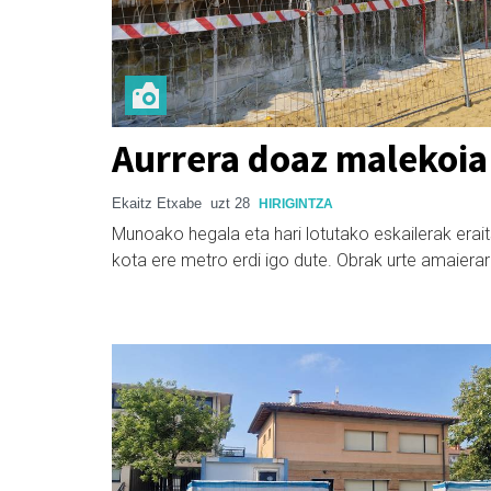
Aurrera doaz malekoia
Ekaitz Etxabe
uzt 28
HIRIGINTZA
Munoako hegala eta hari lotutako eskailerak eraits
kota ere metro erdi igo dute. Obrak urte amaier