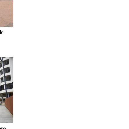
ak
ngo