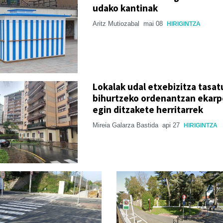
udako kantinak
Aritz Mutiozabal
mai 08
HIRIGINTZA
Lokalak udal etxebizitza tasat
bihurtzeko ordenantzan ekar
egin ditzakete herritarrek
Mireia Galarza Bastida
api 27
HIRIGINTZA