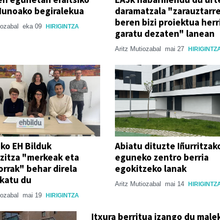
Munoako begiralekua
daramatzala "zarauztarr
beren bizi proiektua herr
iozabal
eka 09
HIRIGINTZA
garatu dezaten" lanean
Aritz Mutiozabal
mai 27
HIRIGINTZ
ko EH Bilduk
Abiatu dituzte Iñurritzak
zitza "merkeak eta
eguneko zentro berria
orrak" behar direla
egokitzeko lanak
ikatu du
Aritz Mutiozabal
mai 14
HIRIGINTZ
iozabal
mai 19
HIRIGINTZA
Itxura berritua izango du male