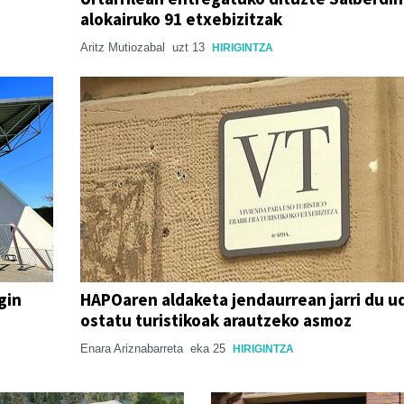
alokairuko 91 etxebizitzak
Aritz Mutiozabal
uzt 13
HIRIGINTZA
gin
HAPOaren aldaketa jendaurrean jarri du u
ostatu turistikoak arautzeko asmoz
Enara Ariznabarreta
eka 25
HIRIGINTZA