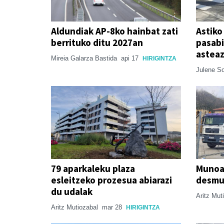
Aldundiak AP-8ko hainbat zati
Astiko
berrituko ditu 2027an
pasabi
astea
Mireia Galarza Bastida
api 17
HIRIGINTZA
Julene So
79 aparkaleku plaza
Munoa
esleitzeko prozesua abiarazi
desmun
du udalak
Aritz Mut
Aritz Mutiozabal
mar 28
HIRIGINTZA