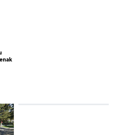
u
penak