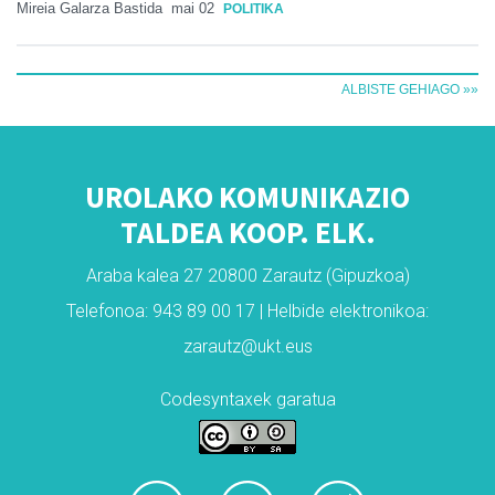
Mireia Galarza Bastida
mai 02
POLITIKA
ALBISTE GEHIAGO »»
UROLAKO KOMUNIKAZIO
TALDEA KOOP. ELK.
Araba kalea 27 20800 Zarautz (Gipuzkoa)
Telefonoa: 943 89 00 17 | Helbide elektronikoa:
zarautz@ukt.eus
Codesyntaxek garatua