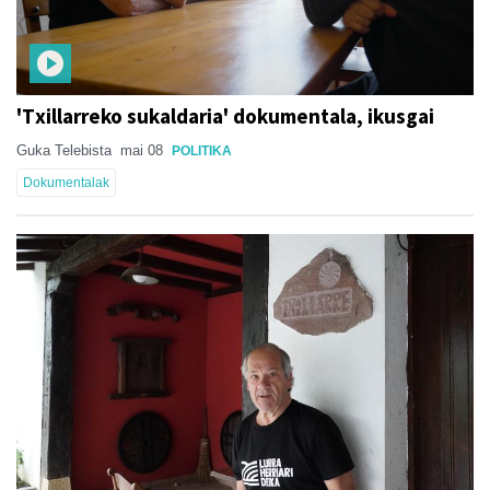
'Txillarreko sukaldaria' dokumentala, ikusgai
Guka Telebista
mai 08
POLITIKA
Dokumentalak