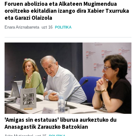
Foruen abolizioa eta Alkateen Mugimendua
oroitzeko ekitaldian izango dira Xabier Txurruka
eta Garazi Olaizola
Enara Ariznabarreta
uzt 16
POLITIKA
'Amigas sin estatuas' liburua aurkeztuko du
Anasagastik Zarauzko Batzokian