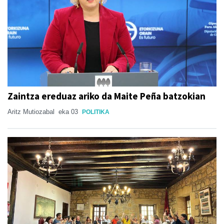
Zaintza ereduaz ariko da Maite Peña batzokian
Aritz Mutiozabal
eka 03
POLITIKA