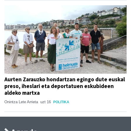
Aurten Zarauzko hondartzan egingo dute euskal
preso, iheslari eta deportatuen eskubideen
aldeko martxa
Onintza Lete Arrieta
uzt 16
POLITIKA