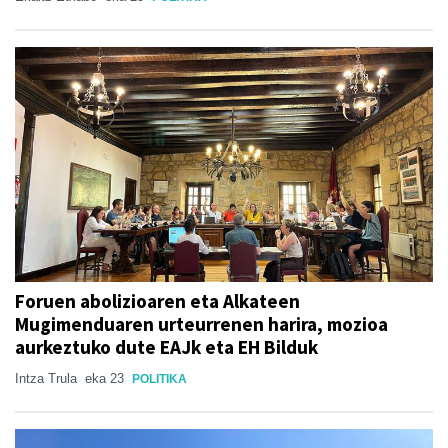
Foruen abolizioaren eta Alkateen
Mugimenduaren urteurrenen harira, mozioa
aurkeztuko dute EAJk eta EH Bilduk
Intza Trula
eka 23
POLITIKA