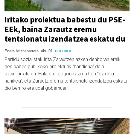
Iritako proiektua babestu du PSE-
EEk, baina Zarautz eremu
tentsionatu izendatzea eskatu du
Enara Ariznabarreta
abu 01
POLITIKA
Partidu sozialistak Irita Zarautzen azken denboran eraiki
den babes publikoko proiekturik "handiena" dela
azpimarratu du. Hala ere, gogorarazi du hori "ez dela
nahikoa", eta Zarautz eremu tentsionatu izendatzea eskatu
dio berriro ere udal gobernuari.