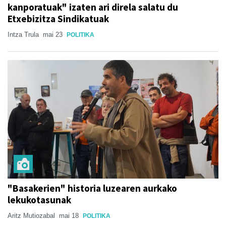
kanporatuak" izaten ari direla salatu du
Etxebizitza Sindikatuak
Intza Trula
mai 23
POLITIKA
"Basakerien" historia luzearen aurkako
lekukotasunak
Aritz Mutiozabal
mai 18
POLITIKA