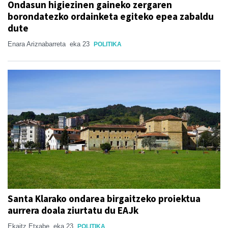
Ondasun higiezinen gaineko zergaren
borondatezko ordainketa egiteko epea zabaldu
dute
Enara Ariznabarreta
eka 23
POLITIKA
Santa Klarako ondarea birgaitzeko proiektua
aurrera doala ziurtatu du EAJk
Ekaitz Etxabe
eka 23
POLITIKA