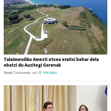
Talaimendiko Amezti etxea eraitsi behar dela
ebatzi du Auzitegi Gorenak
Maddi Txintxurreta
uzt 13
POLITIKA