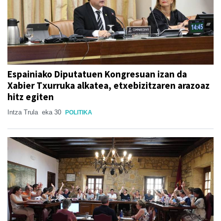
Espainiako Diputatuen Kongresuan izan da
Xabier Txurruka alkatea, etxebizitzaren arazoaz
hitz egiten
Intza Trula
eka 30
POLITIKA