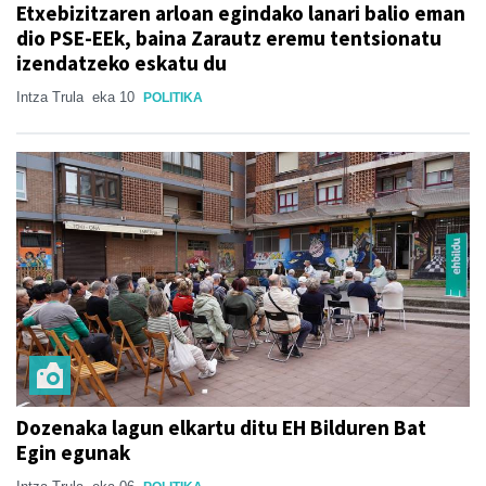
Etxebizitzaren arloan egindako lanari balio eman
dio PSE-EEk, baina Zarautz eremu tentsionatu
izendatzeko eskatu du
Intza Trula
eka 10
POLITIKA
Dozenaka lagun elkartu ditu EH Bilduren Bat
Egin egunak