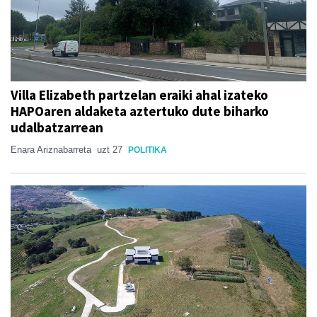
Villa Elizabeth partzelan eraiki ahal izateko
HAPOaren aldaketa aztertuko dute biharko
udalbatzarrean
Enara Ariznabarreta
uzt 27
POLITIKA