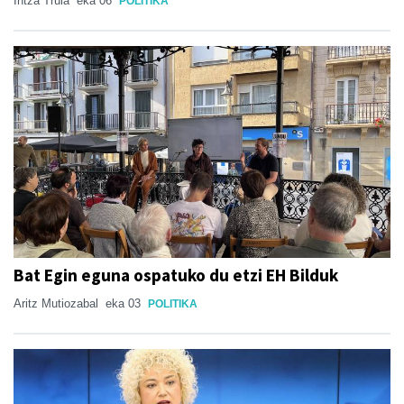
Intza Trula
eka 06
POLITIKA
Bat Egin eguna ospatuko du etzi EH Bilduk
Aritz Mutiozabal
eka 03
POLITIKA