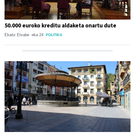
50.000 euroko kreditu aldaketa onartu dute
Ekaitz Etxabe
eka 24
POLITIKA