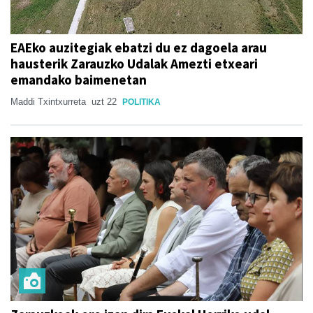
EAEko auzitegiak ebatzi du ez dagoela arau
hausterik Zarauzko Udalak Amezti etxeari
emandako baimenetan
Maddi Txintxurreta
uzt 22
POLITIKA