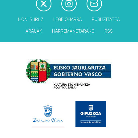
HONI BURUZ
LEGE OHARRA
PUBLIZITATEA
ARAUAK
HARREMANETARAKO
RSS
Babesleak