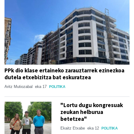
PPk dio klase ertaineko zarauztarrek ezinezkoa
dutela etxebizitza bat eskuratzea
Aritz Mutiozabal
eka 17
POLITIKA
"Lortu dugu kongresuak
zeukan helburua
betetzea"
Ekaitz Etxabe
eka 12
POLITIKA