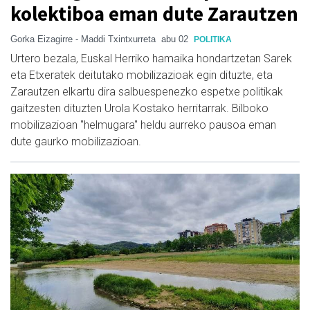
kolektiboa eman dute Zarautzen
Gorka Eizagirre - Maddi Txintxurreta
abu 02
POLITIKA
Urtero bezala, Euskal Herriko hamaika hondartzetan Sarek
eta Etxeratek deitutako mobilizazioak egin dituzte, eta
Zarautzen elkartu dira salbuespenezko espetxe politikak
gaitzesten dituzten Urola Kostako herritarrak. Bilboko
mobilizazioan "helmugara" heldu aurreko pausoa eman
dute gaurko mobilizazioan.