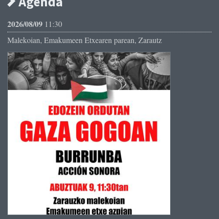
Agenda
2026/08/09
11:30
Malekoian, Emakumeen Etxearen parean, Zarautz