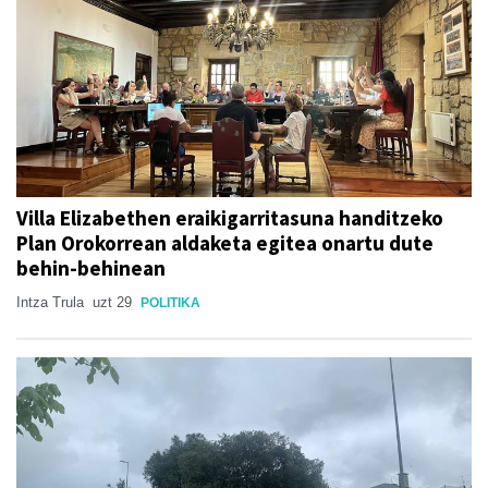
Villa Elizabethen eraikigarritasuna handitzeko
Plan Orokorrean aldaketa egitea onartu dute
behin-behinean
Intza Trula
uzt 29
POLITIKA