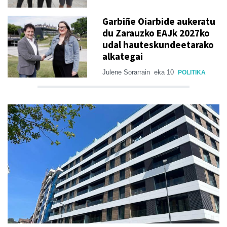
Garbiñe Oiarbide aukeratu
du Zarauzko EAJk 2027ko
udal hauteskundeetarako
alkategai
Julene Sorarrain
eka 10
POLITIKA