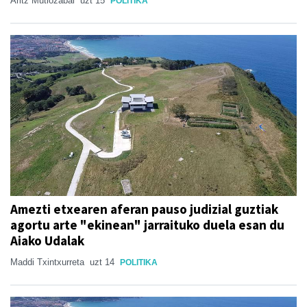
Aritz Mutiozabal
uzt 15
POLITIKA
Amezti etxearen aferan pauso judizial guztiak
agortu arte "ekinean" jarraituko duela esan du
Aiako Udalak
Maddi Txintxurreta
uzt 14
POLITIKA