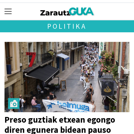
POLITIKA
Preso guztiak etxean egongo
diren egunera bidean pauso