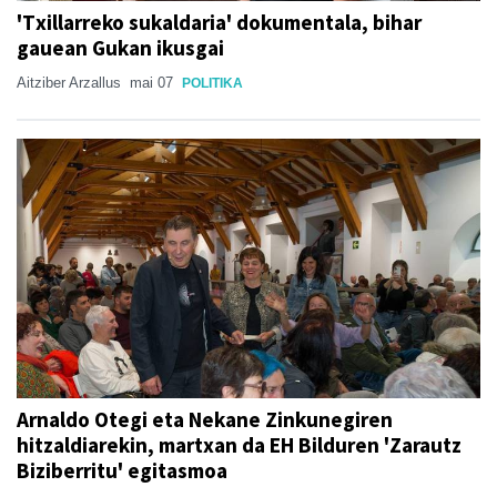
'Txillarreko sukaldaria' dokumentala, bihar
gauean Gukan ikusgai
Aitziber Arzallus
mai 07
POLITIKA
Arnaldo Otegi eta Nekane Zinkunegiren
hitzaldiarekin, martxan da EH Bilduren 'Zarautz
Biziberritu' egitasmoa