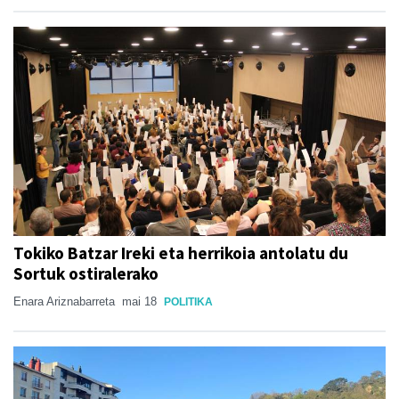
Tokiko Batzar Ireki eta herrikoia antolatu du
Sortuk ostiralerako
Enara Ariznabarreta
mai 18
POLITIKA