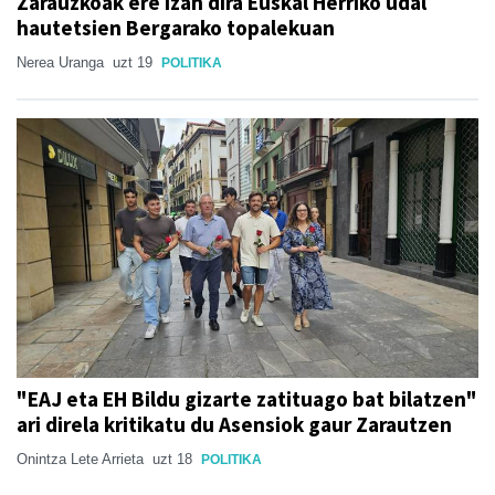
Zarauzkoak ere izan dira Euskal Herriko udal
hautetsien Bergarako topalekuan
Nerea Uranga
uzt 19
POLITIKA
"EAJ eta EH Bildu gizarte zatituago bat bilatzen"
ari direla kritikatu du Asensiok gaur Zarautzen
Onintza Lete Arrieta
uzt 18
POLITIKA