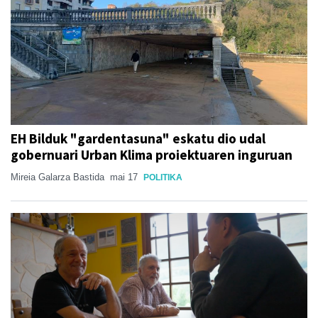
EH Bilduk "gardentasuna" eskatu dio udal
gobernuari Urban Klima proiektuaren inguruan
Mireia Galarza Bastida
mai 17
POLITIKA