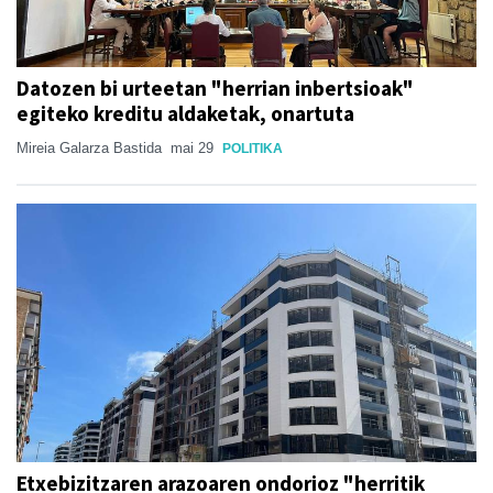
Datozen bi urteetan "herrian inbertsioak"
egiteko kreditu aldaketak, onartuta
Mireia Galarza Bastida
mai 29
POLITIKA
Etxebizitzaren arazoaren ondorioz "herritik