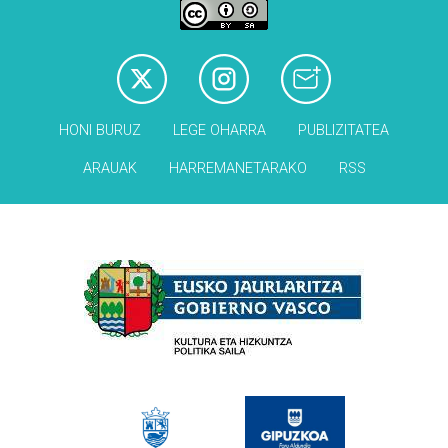
HONI BURUZ
LEGE OHARRA
PUBLIZITATEA
ARAUAK
HARREMANETARAKO
RSS
Babesleak