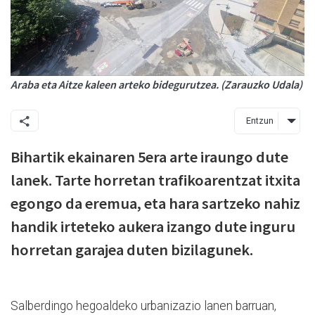
Araba eta Aitze kaleen arteko bidegurutzea. (Zarauzko Udala)
Entzun
Bihartik ekainaren 5era arte iraungo dute
lanek. Tarte horretan trafikoarentzat itxita
egongo da eremua, eta hara sartzeko nahiz
handik irteteko aukera izango dute inguru
horretan garajea duten bizilagunek.
Salberdingo hegoaldeko urbanizazio lanen barruan,