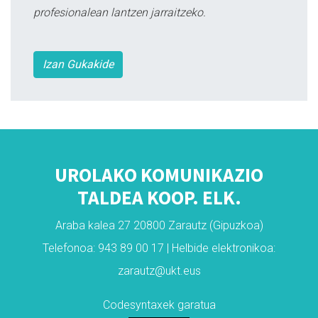
profesionalean lantzen jarraitzeko.
Izan Gukakide
UROLAKO KOMUNIKAZIO
TALDEA KOOP. ELK.
Araba kalea 27 20800 Zarautz (Gipuzkoa)
Telefonoa: 943 89 00 17 | Helbide elektronikoa:
zarautz@ukt.eus
Codesyntaxek garatua