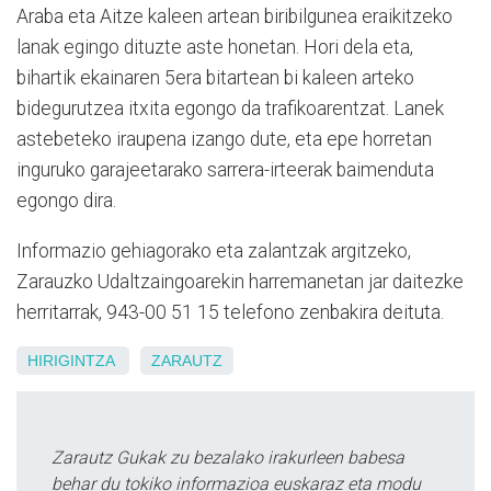
Araba eta Aitze kaleen artean biribilgunea eraikitzeko
lanak egingo dituzte aste honetan. Hori dela eta,
bihartik ekainaren 5era bitartean bi kaleen arteko
bidegurutzea itxita egongo da trafikoarentzat. Lanek
astebeteko iraupena izango dute, eta epe horretan
inguruko garajeetarako sarrera-irteerak baimenduta
egongo dira.
Informazio gehiagorako eta zalantzak argitzeko,
Zarauzko Udaltzaingoarekin harremanetan jar daitezke
herritarrak, 943-00 51 15 telefono zenbakira deituta.
HIRIGINTZA
ZARAUTZ
Zarautz Gukak zu bezalako irakurleen babesa
behar du tokiko informazioa euskaraz eta modu