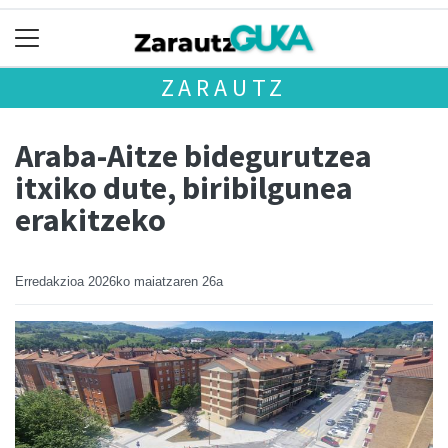
ZARAUTZ
Araba-Aitze bidegurutzea
itxiko dute, biribilgunea
erakitzeko
Erredakzioa
2026ko maiatzaren 26a