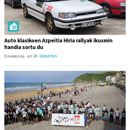
Auto klasikoen Azpeitia Hiria rallyak ikusmin
handia sortu du
Erredakzioa
uzt 18
GIZARTEA