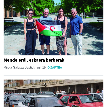
Mende erdi, eskaera berberak
Mireia Galarza Bastida
uzt 19
GIZARTEA