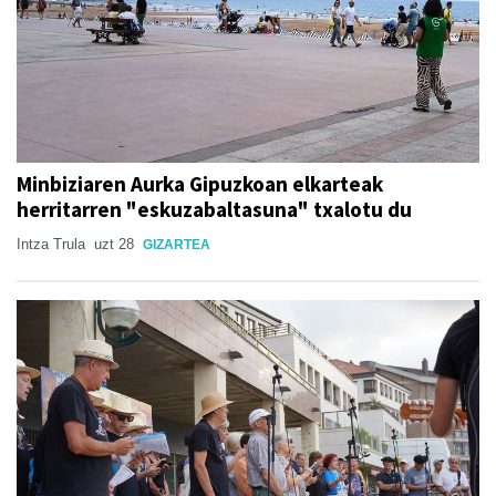
Minbiziaren Aurka Gipuzkoan elkarteak
herritarren "eskuzabaltasuna" txalotu du
Intza Trula
uzt 28
GIZARTEA