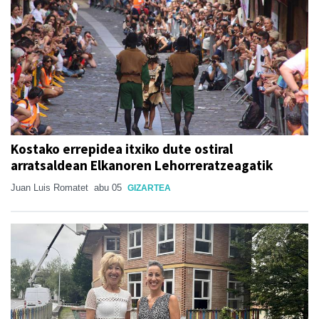
Kostako errepidea itxiko dute ostiral
arratsaldean Elkanoren Lehorreratzeagatik
Juan Luis Romatet
abu 05
GIZARTEA