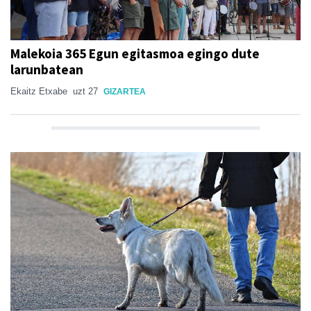
Malekoia 365 Egun egitasmoa egingo dute
larunbatean
Ekaitz Etxabe
uzt 27
GIZARTEA