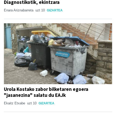
Diagnostikotik, ekintzara
Enara Ariznabarreta
uzt 10
GIZARTEA
Urola Kostako zabor bilketaren egoera
"jasanezina" salatu du EAJk
Ekaitz Etxabe
uzt 10
GIZARTEA