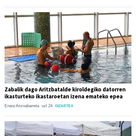
Zabalik dago Aritzbatalde kiroldegiko datorren
ikasturteko ikastaroetan izena emateko epea
Enara Ariznabarreta
uzt 24
GIZARTEA