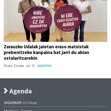
Zarauzko Udalak jaietan eraso matxistak
prebenitzeko kanpaina bat jarri du abian
ostalaritzarekin
Ekaitz Etxabe
uzt 31
GIZARTEA
Agenda
2026/08/09
10:30ean
Malekoia, Zarautz