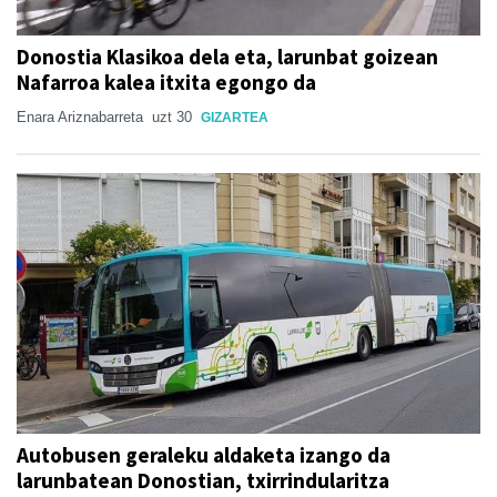
Donostia Klasikoa dela eta, larunbat goizean
Nafarroa kalea itxita egongo da
Enara Ariznabarreta
uzt 30
GIZARTEA
Autobusen geraleku aldaketa izango da
larunbatean Donostian, txirrindularitza