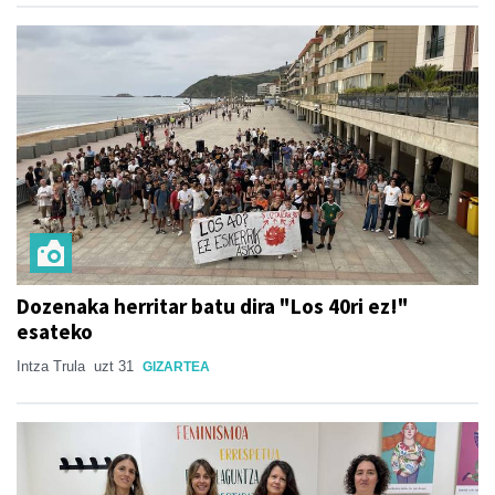
Dozenaka herritar batu dira "Los 40ri ez!"
esateko
Intza Trula
uzt 31
GIZARTEA