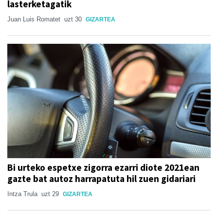
lasterketagatik
Juan Luis Romatet
uzt 30
GIZARTEA
Bi urteko espetxe zigorra ezarri diote 2021ean
gazte bat autoz harrapatuta hil zuen gidariari
Intza Trula
uzt 29
GIZARTEA