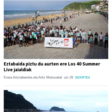
Eztabaida piztu du aurten ere Los 40 Summer
Live jaialdiak
Enara Ariznabarreta eta Aritz Mutiozabal
uzt 29
GIZARTEA