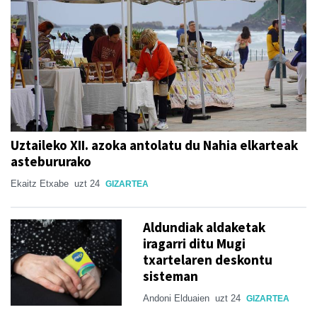
Uztaileko XII. azoka antolatu du Nahia elkarteak
astebururako
Ekaitz Etxabe
uzt 24
GIZARTEA
Aldundiak aldaketak
iragarri ditu Mugi
txartelaren deskontu
sisteman
Andoni Elduaien
uzt 24
GIZARTEA