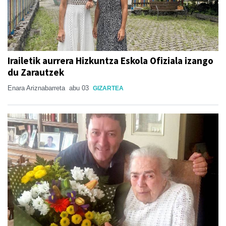
Irailetik aurrera Hizkuntza Eskola Ofiziala izango
du Zarautzek
Enara Ariznabarreta
abu 03
GIZARTEA