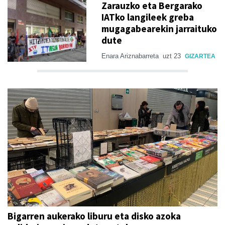
Zarauzko eta Bergarako
IATko langileek greba
mugagabearekin jarraituko
dute
Enara Ariznabarreta
uzt 23
GIZARTEA
Bigarren aukerako liburu eta disko azoka