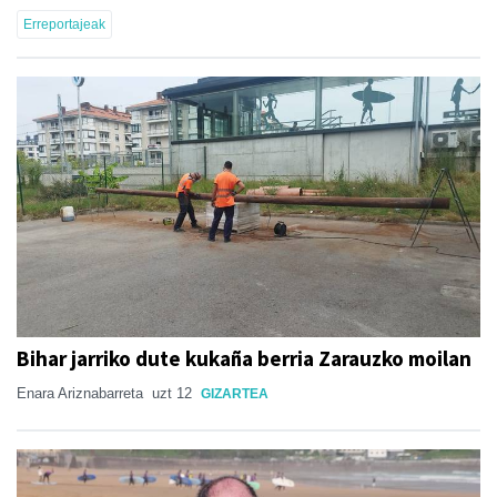
Erreportajeak
Bihar jarriko dute kukaña berria Zarauzko moilan
Enara Ariznabarreta
uzt 12
GIZARTEA