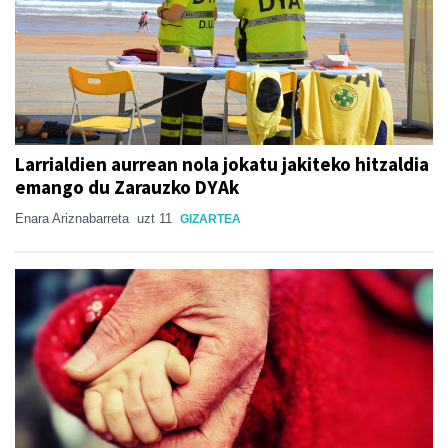
Larrialdien aurrean nola jokatu jakiteko hitzaldia
emango du Zarauzko DYAk
Enara Ariznabarreta
uzt 11
GIZARTEA