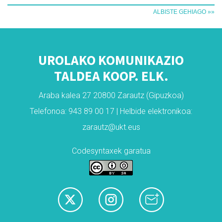
ALBISTE GEHIAGO »»
UROLAKO KOMUNIKAZIO
TALDEA KOOP. ELK.
Araba kalea 27 20800 Zarautz (Gipuzkoa)
Telefonoa: 943 89 00 17 | Helbide elektronikoa:
zarautz@ukt.eus
Codesyntaxek garatua