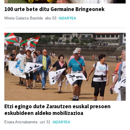
100 urte bete ditu Germaine Bringeonek
Mireia Galarza Bastida
abu 03
GIZARTEA
Etzi egingo dute Zarautzen euskal presoen
eskubideen aldeko mobilizazioa
Enara Ariznabarreta
uzt 31
GIZARTEA