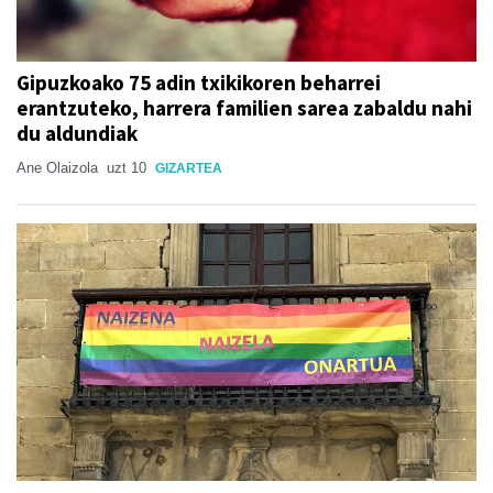
Gipuzkoako 75 adin txikikoren beharrei
erantzuteko, harrera familien sarea zabaldu nahi
du aldundiak
Ane Olaizola
uzt 10
GIZARTEA