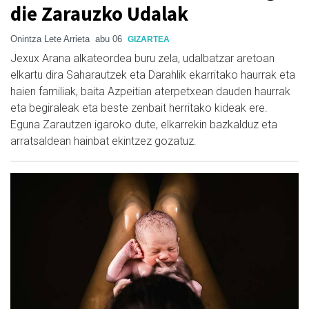
die Zarauzko Udalak
Onintza Lete Arrieta
abu 06
GIZARTEA
Jexux Arana alkateordea buru zela, udalbatzar aretoan
elkartu dira Saharautzek eta Darahlik ekarritako haurrak eta
haien familiak, baita Azpeitian aterpetxean dauden haurrak
eta begiraleak eta beste zenbait herritako kideak ere.
Eguna Zarautzen igaroko dute, elkarrekin bazkalduz eta
arratsaldean hainbat ekintzez gozatuz.