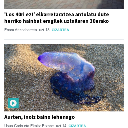
'Los 40ri ez!' elkarretaratzea antolatu dute
herriko hainbat eragilek uztailaren 30erako
Enara Ariznabarreta
uzt 18
GIZARTEA
Aurten, inoiz baino lehenago
Usua Garin eta Ekaitz Etxabe
uzt 14
GIZARTEA