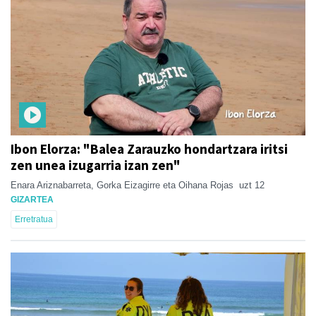
Ibon Elorza: "Balea Zarauzko hondartzara iritsi
zen unea izugarria izan zen"
Enara Ariznabarreta, Gorka Eizagirre eta Oihana Rojas
uzt 12
GIZARTEA
Erretratua