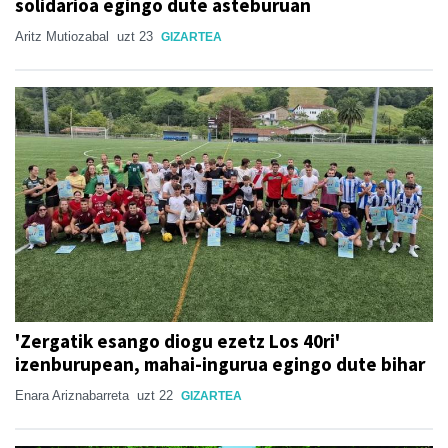
solidarioa egingo dute asteburuan
Aritz Mutiozabal
uzt 23
GIZARTEA
'Zergatik esango diogu ezetz Los 40ri'
izenburupean, mahai-ingurua egingo dute bihar
Enara Ariznabarreta
uzt 22
GIZARTEA