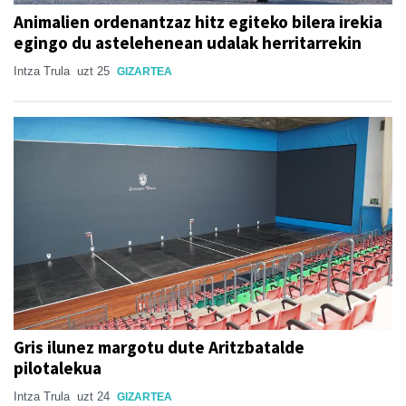
Animalien ordenantzaz hitz egiteko bilera irekia
egingo du astelehenean udalak herritarrekin
Intza Trula
uzt 25
GIZARTEA
Gris ilunez margotu dute Aritzbatalde
pilotalekua
Intza Trula
uzt 24
GIZARTEA