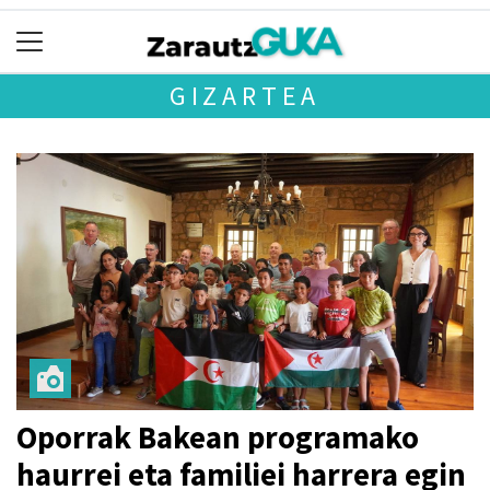
GIZARTEA
Oporrak Bakean programako
haurrei eta familiei harrera egin