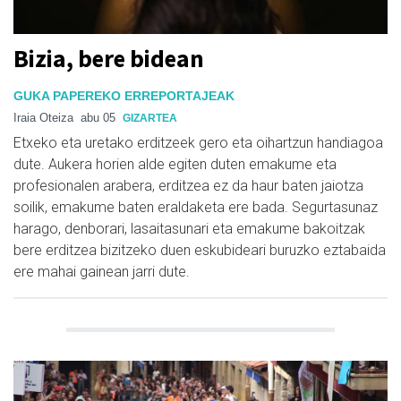
Bizia, bere bidean
GUKA PAPEREKO ERREPORTAJEAK
Iraia Oteiza
abu 05
GIZARTEA
Etxeko eta uretako erditzeek gero eta oihartzun handiagoa
dute. Aukera horien alde egiten duten emakume eta
profesionalen arabera, erditzea ez da haur baten jaiotza
soilik, emakume baten eraldaketa ere bada. Segurtasunaz
harago, denborari, lasaitasunari eta emakume bakoitzak
bere erditzea bizitzeko duen eskubideari buruzko eztabaida
ere mahai gainean jarri dute.