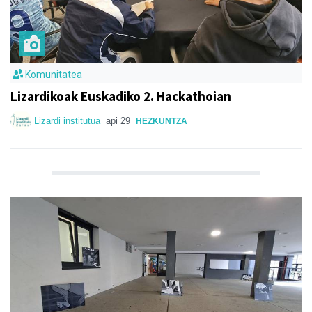
Komunitatea
Lizardikoak Euskadiko 2. Hackathoian
Lizardi institutua
api 29
HEZKUNTZA