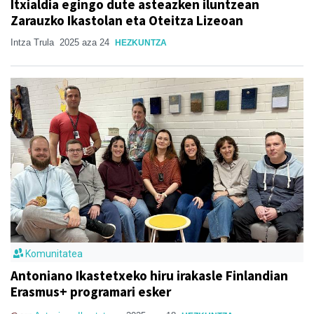
Itxialdia egingo dute asteazken iluntzean
Zarauzko Ikastolan eta Oteitza Lizeoan
Intza Trula
2025 aza 24
HEZKUNTZA
Komunitatea
Antoniano Ikastetxeko hiru irakasle Finlandian
Erasmus+ programari esker