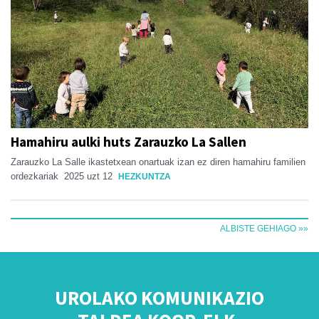
Hamahiru aulki huts Zarauzko La Sallen
Zarauzko La Salle ikastetxean onartuak izan ez diren hamahiru familien
ordezkariak
2025 uzt 12
HEZKUNTZA
ALBISTE GEHIAGO »»
UROLAKO KOMUNIKAZIO