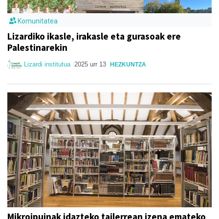
Komunitatea
Lizardiko ikasle, irakasle eta gurasoak ere
Palestinarekin
Lizardi institutua
2025 urr 13
HEZKUNTZA
Mikroipuinak idazteko tailerrean izena emateko