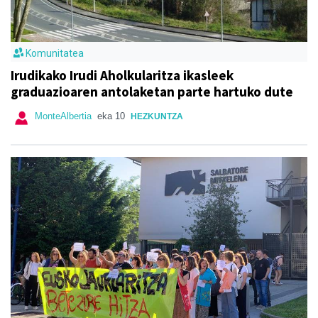
Komunitatea
Irudikako Irudi Aholkularitza ikasleek
graduazioaren antolaketan parte hartuko dute
MonteAlbertia
eka 10
HEZKUNTZA