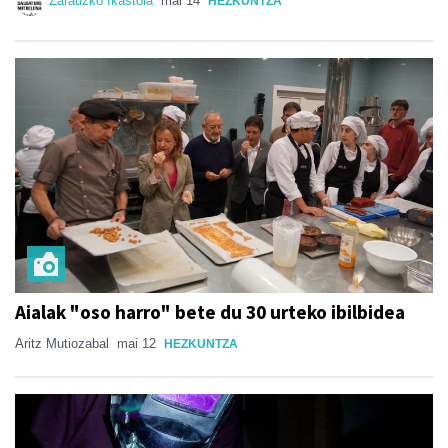
Zarauzko Ikastola
mai 14
HEZKUNTZA
Aialak "oso harro" bete du 30 urteko ibilbidea
Aritz Mutiozabal
mai 12
HEZKUNTZA