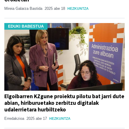
Mireia Galarza Bastida
2025 abe 18
HEZKUNTZA
EDUKI BABESTUA
Elgoibarren KZgune proiektu pilotu bat jarri dute
abian, hiriburuetako zerbitzu digitalak
udalerrietara hurbiltzeko
Erredakzioa
2025 abe 17
HEZKUNTZA