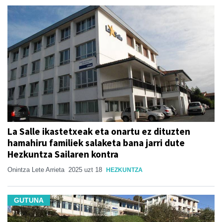
La Salle ikastetxeak eta onartu ez dituzten
hamahiru familiek salaketa bana jarri dute
Hezkuntza Sailaren kontra
Onintza Lete Arrieta
2025 uzt 18
HEZKUNTZA
GUTUNA