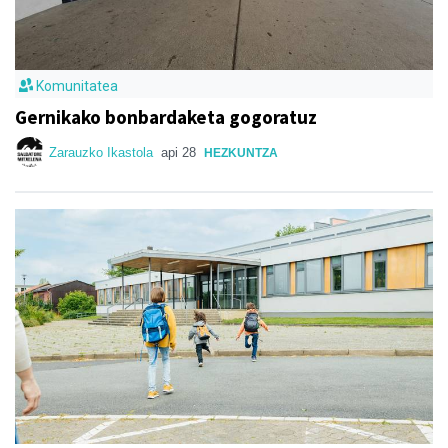
Komunitatea
Gernikako bonbardaketa gogoratuz
Zarauzko Ikastola
api 28
HEZKUNTZA