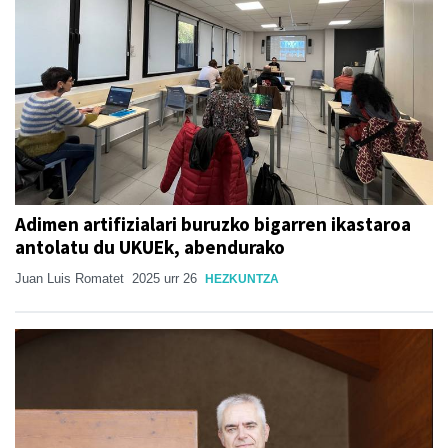
Adimen artifizialari buruzko bigarren ikastaroa
antolatu du UKUEk, abendurako
Juan Luis Romatet
2025 urr 26
HEZKUNTZA