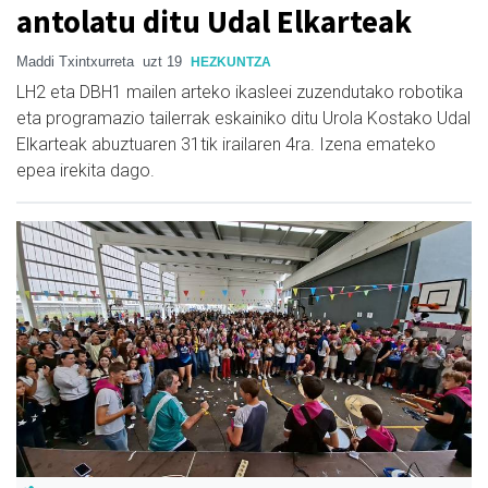
antolatu ditu Udal Elkarteak
Maddi Txintxurreta
uzt 19
HEZKUNTZA
LH2 eta DBH1 mailen arteko ikasleei zuzendutako robotika
eta programazio tailerrak eskainiko ditu Urola Kostako Udal
Elkarteak abuztuaren 31tik irailaren 4ra. Izena emateko
epea irekita dago.