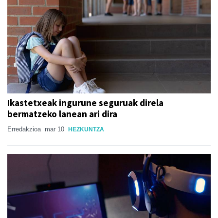
Ikastetxeak ingurune seguruak direla
bermatzeko lanean ari dira
Erredakzioa
mar 10
HEZKUNTZA