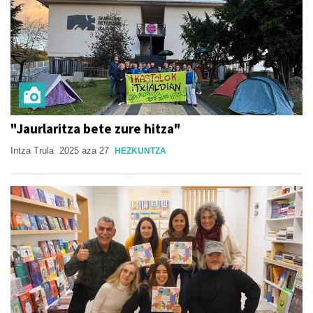
"Jaurlaritza bete zure hitza"
Intza Trula
2025 aza 27
HEZKUNTZA