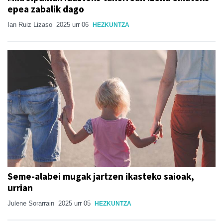
epea zabalik dago
Ian Ruiz Lizaso
2025 urr 06
HEZKUNTZA
Seme-alabei mugak jartzen ikasteko saioak,
urrian
Julene Sorarrain
2025 urr 05
HEZKUNTZA