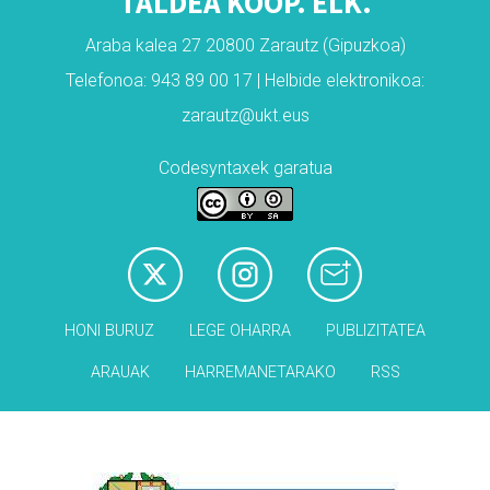
TALDEA KOOP. ELK.
Araba kalea 27 20800 Zarautz (Gipuzkoa)
Telefonoa: 943 89 00 17 | Helbide elektronikoa:
zarautz@ukt.eus
Codesyntaxek garatua
HONI BURUZ
LEGE OHARRA
PUBLIZITATEA
ARAUAK
HARREMANETARAKO
RSS
Babesleak