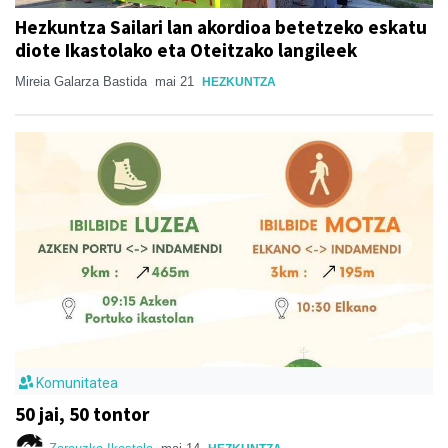
Hezkuntza Sailari lan akordioa betetzeko eskatu
diote Ikastolako eta Oteitzako langileek
Mireia Galarza Bastida
mai 21
HEZKUNTZA
Komunitatea
50 jai, 50 tontor