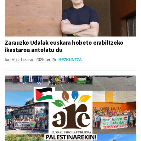
Zarauzko Udalak euskara hobeto erabiltzeko
ikastaroa antolatu du
Ian Ruiz Lizaso
2025 urr 25
HEZKUNTZA