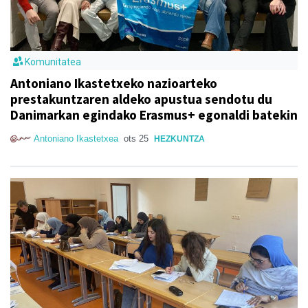
Komunitatea
Antoniano Ikastetxeko nazioarteko
prestakuntzaren aldeko apustua sendotu du
Danimarkan egindako Erasmus+ egonaldi batekin
Antoniano Ikastetxea
ots 25
HEZKUNTZA