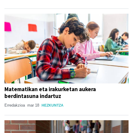
Matematikan eta irakurketan aukera
berdintasuna indartuz
Erredakzioa
mar 18
HEZKUNTZA