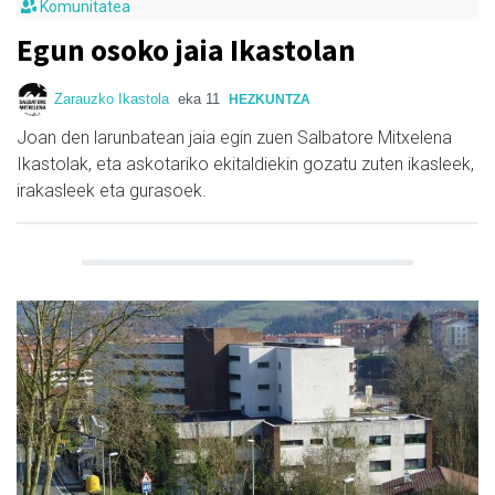
Komunitatea
Egun osoko jaia Ikastolan
Zarauzko Ikastola
eka 11
HEZKUNTZA
Joan den larunbatean jaia egin zuen Salbatore Mitxelena
Ikastolak, eta askotariko ekitaldiekin gozatu zuten ikasleek,
irakasleek eta gurasoek.