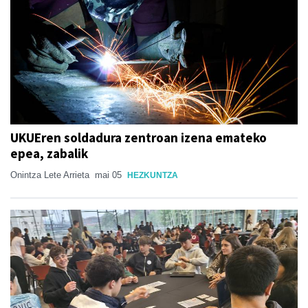
UKUEren soldadura zentroan izena emateko
epea, zabalik
Onintza Lete Arrieta
mai 05
HEZKUNTZA