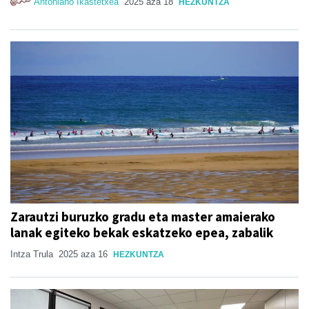
Antoniano Ikastetxea
2025 aza 18
HEZKUNTZA
Zarautzi buruzko gradu eta master amaierako
lanak egiteko bekak eskatzeko epea, zabalik
Intza Trula
2025 aza 16
HEZKUNTZA