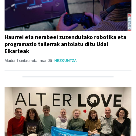
Haurrei eta nerabeei zuzendutako robotika eta
programazio tailerrak antolatu ditu Udal
Elkarteak
Maddi Txintxurreta
mar 06
HEZKUNTZA