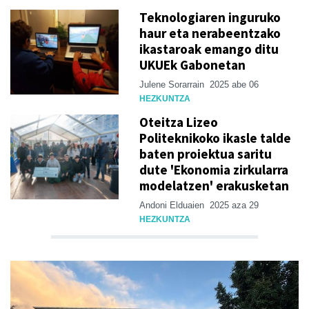
Teknologiaren inguruko
haur eta nerabeentzako
ikastaroak emango ditu
UKUEk Gabonetan
Julene Sorarrain
2025 abe 06
HEZKUNTZA
Oteitza Lizeo
Politeknikoko ikasle talde
baten proiektua saritu
dute 'Ekonomia zirkularra
modelatzen' erakusketan
Andoni Elduaien
2025 aza 29
HEZKUNTZA