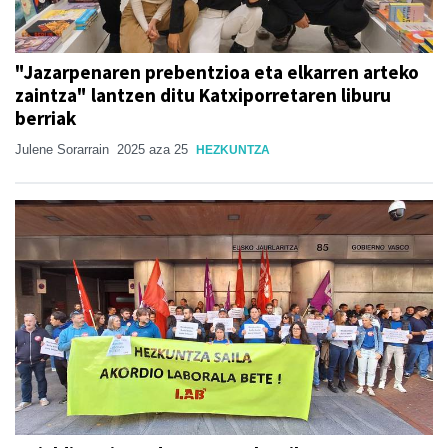
"Jazarpenaren prebentzioa eta elkarren arteko
zaintza" lantzen ditu Katxiporretaren liburu
berriak
Julene Sorarrain
2025 aza 25
HEZKUNTZA