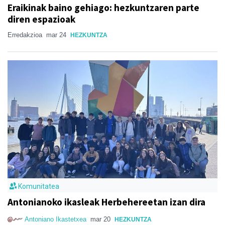
Eraikinak baino gehiago: hezkuntzaren parte
diren espazioak
Erredakzioa
mar 24
HEZKUNTZA
Komunitatea
Antonianoko ikasleak Herbehereetan izan dira
Antoniano Ikastetxea
mar 20
HEZKUNTZA