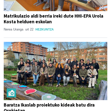
Matrikulazio aldi berria ireki dute HHI-EPA Urola
Kosta helduen eskolan
Nerea Uranga
urt 22
HEZKUNTZA
Baratza Ikaslab proiektuko kideak batu dira
Orokietan