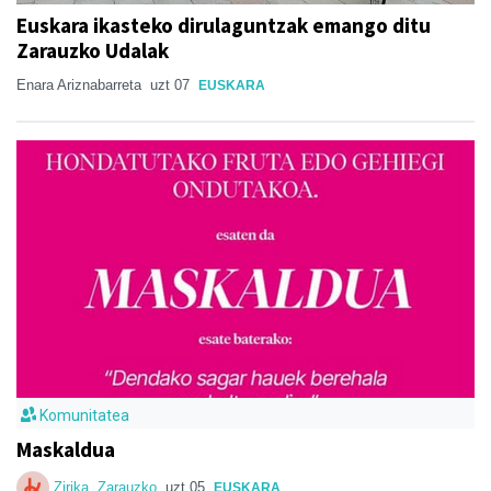
Euskara ikasteko dirulaguntzak emango ditu
Zarauzko Udalak
Enara Ariznabarreta
uzt 07
EUSKARA
Komunitatea
Maskaldua
Zirika. Zarauzko
uzt 05
EUSKARA