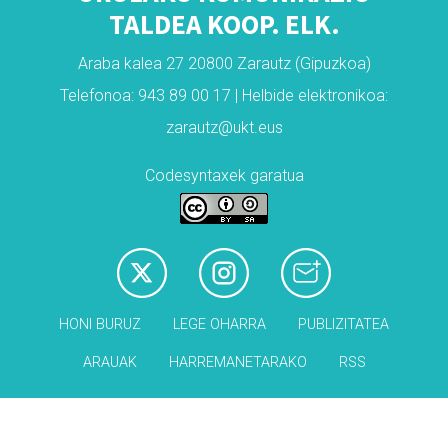
TALDEA KOOP. ELK.
Araba kalea 27 20800 Zarautz (Gipuzkoa)
Telefonoa: 943 89 00 17 | Helbide elektronikoa:
zarautz@ukt.eus
Codesyntaxek garatua
HONI BURUZ
LEGE OHARRA
PUBLIZITATEA
ARAUAK
HARREMANETARAKO
RSS
Babesleak