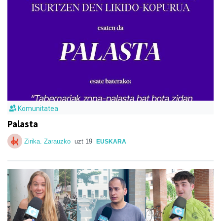
Komunitatea
Palasta
Zirika. Zarauzko
uzt 19
EUSKARA