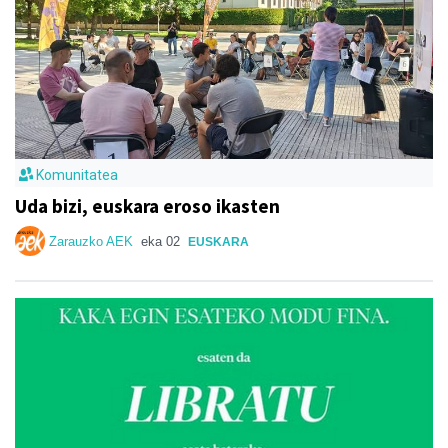
Komunitatea
Uda bizi, euskara eroso ikasten
Zarauzko AEK
eka 02
EUSKARA