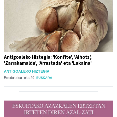
Antigoaleko Hiztegia: 'Konfite', 'Aihotz',
'Zarrakamalda', 'Arrastada' eta 'Lakaina'
ANTIGOALEKO HIZTEGIA
Erredakzioa
eka 29
EUSKARA