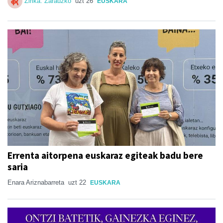
Zirika. Zarauzko
uzt 26
EUSKARA
Errenta aitorpena euskaraz egiteak badu bere
saria
Enara Ariznabarreta
uzt 22
EUSKARA