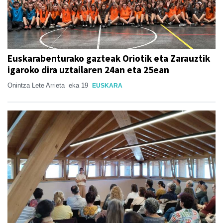
Euskarabenturako gazteak Oriotik eta Zarauztik
igaroko dira uztailaren 24an eta 25ean
Onintza Lete Arrieta
eka 19
EUSKARA