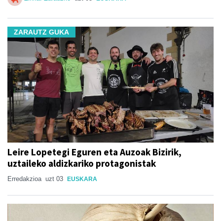
ZARAUTZ GUKA
Leire Lopetegi Eguren eta Auzoak Bizirik,
uztaileko aldizkariko protagonistak
Erredakzioa
uzt 03
EUSKARA