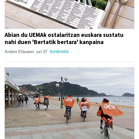
Abian du UEMAk ostalaritzan euskara sustatu
nahi duen 'Bertatik bertara' kanpaina
Andoni Elduaien
uzt 07
EUSKARA