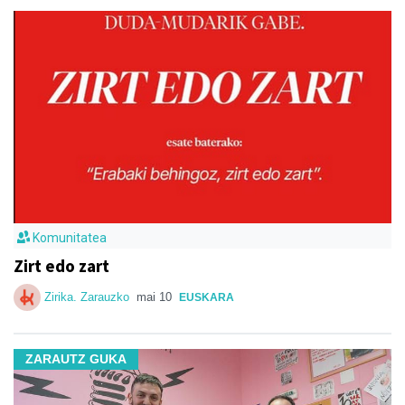
Komunitatea
Zirt edo zart
Zirika. Zarauzko
mai 10
EUSKARA
ZARAUTZ GUKA