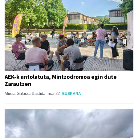
AEK-k antolatuta, Mintzodromoa egin dute
Zarautzen
Mireia Galarza Bastida
mai 22
EUSKARA