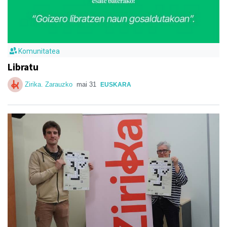
Komunitatea
Libratu
Zirika. Zarauzko
mai 31
EUSKARA