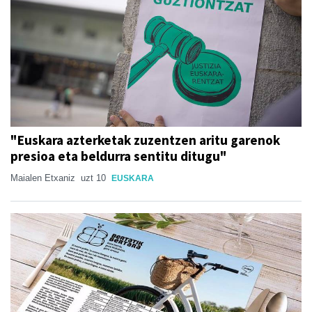
"Euskara azterketak zuzentzen aritu garenok
presioa eta beldurra sentitu ditugu"
Maialen Etxaniz
uzt 10
EUSKARA