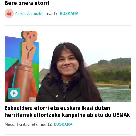
Bere onera etorri
Zirika. Zarauzko
mai 17
EUSKARA
Eskualdera etorri eta euskara ikasi duten
herritarrak aitortzeko kanpaina abiatu du UEMAk
Maddi Txintxurreta
mai 12
EUSKARA