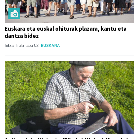
Euskara eta euskal ohiturak plazara, kantu eta
dantza bidez
Intza Trula
abu 02
EUSKARA