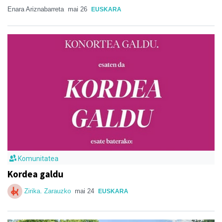
Enara Ariznabarreta
mai 26
EUSKARA
Komunitatea
Kordea galdu
Zirika. Zarauzko
mai 24
EUSKARA