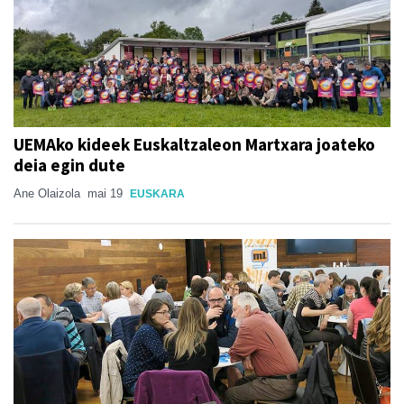
UEMAko kideek Euskaltzaleon Martxara joateko
deia egin dute
Ane Olaizola
mai 19
EUSKARA