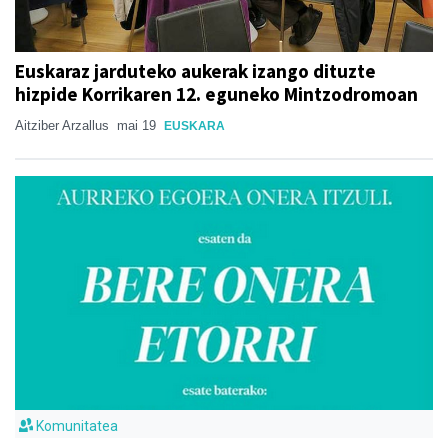
Euskaraz jarduteko aukerak izango dituzte
hizpide Korrikaren 12. eguneko Mintzodromoan
Aitziber Arzallus
mai 19
EUSKARA
Komunitatea