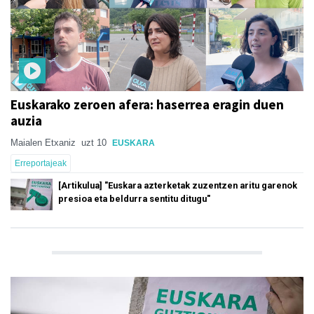
Euskarako zeroen afera: haserrea eragin duen
auzia
Maialen Etxaniz
uzt 10
EUSKARA
Erreportajeak
[Artikulua] "Euskara azterketak zuzentzen aritu garenok
presioa eta beldurra sentitu ditugu"