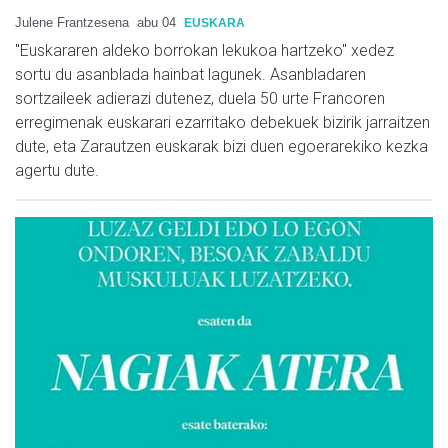
Julene Frantzesena
abu 04
EUSKARA
"Euskararen aldeko borrokan lekukoa hartzeko" xedez
sortu du asanblada hainbat lagunek. Asanbladaren
sortzaileek adierazi dutenez, duela 50 urte Francoren
erregimenak euskarari ezarritako debekuek bizirik jarraitzen
dute, eta Zarautzen euskarak bizi duen egoerarekiko kezka
agertu dute.