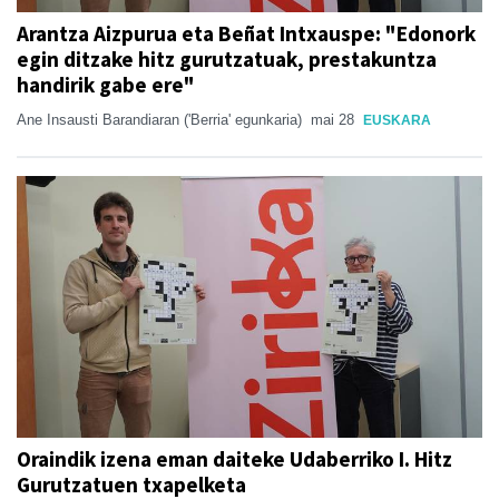
Arantza Aizpurua eta Beñat Intxauspe: "Edonork
egin ditzake hitz gurutzatuak, prestakuntza
handirik gabe ere"
Ane Insausti Barandiaran ('Berria' egunkaria)
mai 28
EUSKARA
Oraindik izena eman daiteke Udaberriko I. Hitz
Gurutzatuen txapelketa