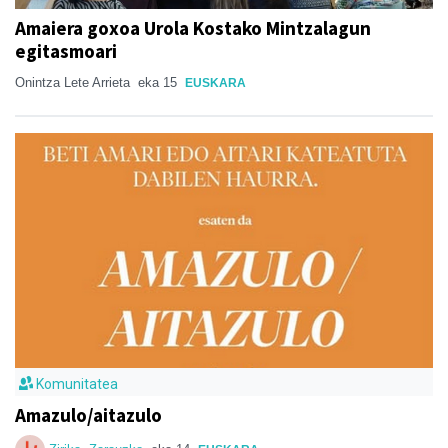
Amaiera goxoa Urola Kostako Mintzalagun
egitasmoari
Onintza Lete Arrieta
eka 15
EUSKARA
Komunitatea
Amazulo/aitazulo