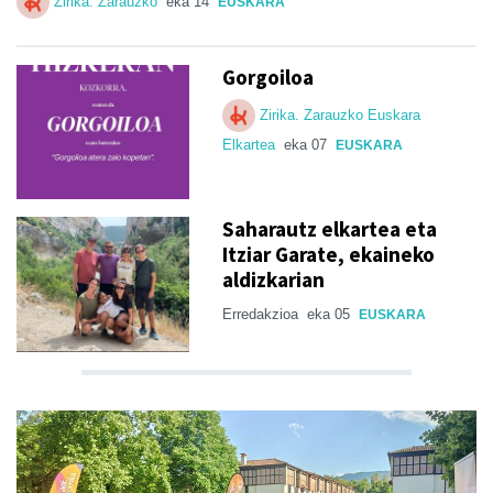
Zirika. Zarauzko
eka 14
EUSKARA
Gorgoiloa
Zirika. Zarauzko Euskara
Elkartea
eka 07
EUSKARA
Saharautz elkartea eta
Itziar Garate, ekaineko
aldizkarian
Erredakzioa
eka 05
EUSKARA