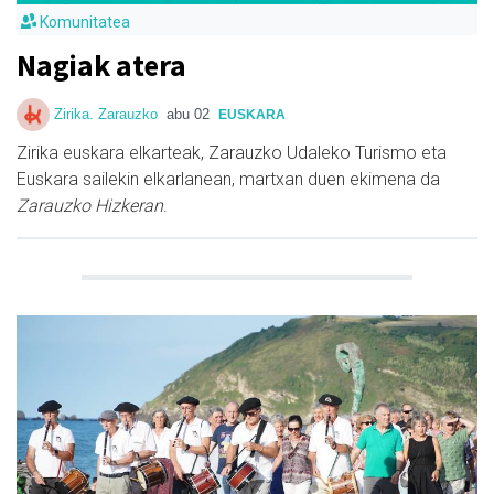
Komunitatea
Nagiak atera
Zirika. Zarauzko
abu 02
EUSKARA
Zirika euskara elkarteak, Zarauzko Udaleko Turismo eta
Euskara sailekin elkarlanean, martxan duen ekimena da
Zarauzko Hizkeran
.