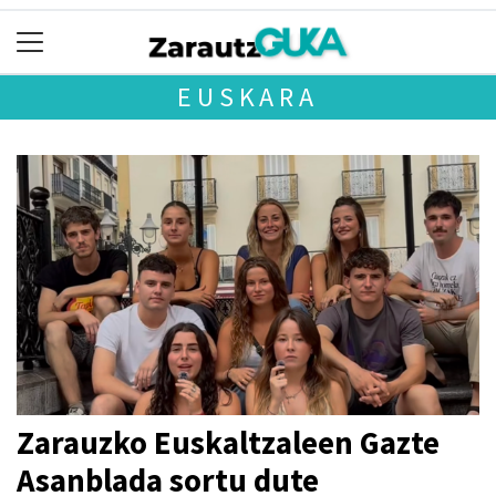
EUSKARA
Zarauzko Euskaltzaleen Gazte
Asanblada sortu dute