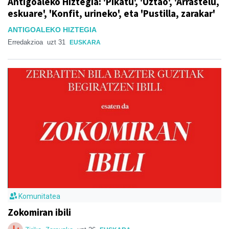
Antigoaleko Hiztegia: 'Pikatu', 'Uztao', 'Arrastelu,
eskuare', 'Konfit, urineko', eta 'Pustilla, zarakar'
ANTIGOALEKO HIZTEGIA
Erredakzioa
uzt 31
EUSKARA
Komunitatea
Zokomiran ibili