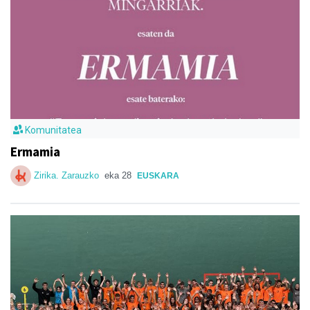
Komunitatea
Ermamia
Zirika. Zarauzko
eka 28
EUSKARA