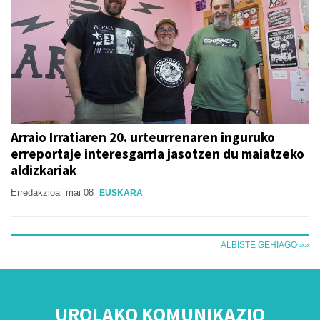
Arraio Irratiaren 20. urteurrenaren inguruko
erreportaje interesgarria jasotzen du maiatzeko
aldizkariak
Erredakzioa
mai 08
EUSKARA
ALBISTE GEHIAGO »»
UROLAKO KOMUNIKAZIO