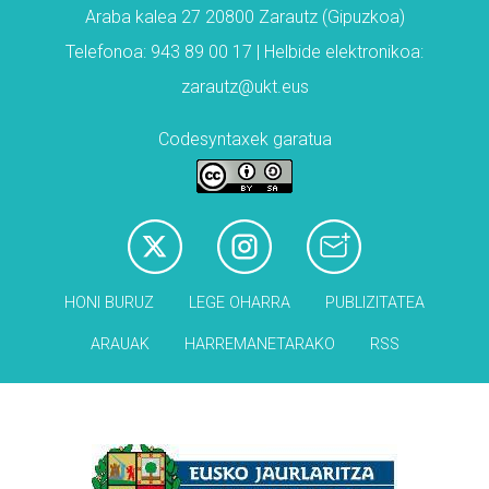
Araba kalea 27 20800 Zarautz (Gipuzkoa)
Telefonoa: 943 89 00 17 | Helbide elektronikoa:
zarautz@ukt.eus
Codesyntaxek garatua
HONI BURUZ
LEGE OHARRA
PUBLIZITATEA
ARAUAK
HARREMANETARAKO
RSS
Babesleak