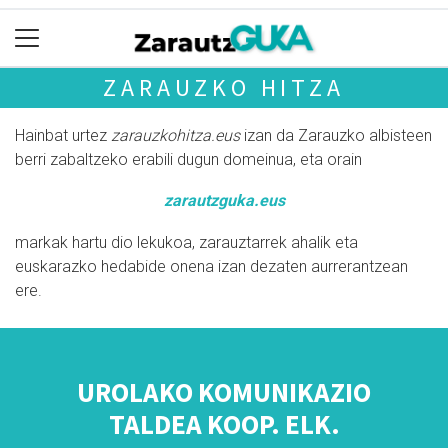
ZARAUZKO HITZA
Hainbat urtez
zarauzkohitza.eus
izan da Zarauzko albisteen
berri zabaltzeko erabili dugun domeinua, eta orain
zarautzguka.eus
markak hartu dio lekukoa, zarauztarrek ahalik eta
euskarazko hedabide onena izan dezaten aurrerantzean
ere.
UROLAKO KOMUNIKAZIO
TALDEA KOOP. ELK.