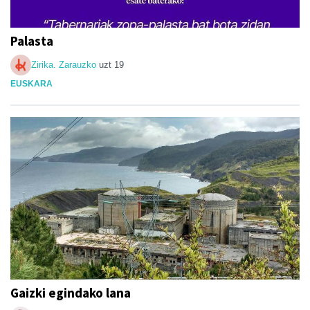
Palasta
Zirika. Zarauzko
uzt 19
EUSKARA
Gaizki egindako lana