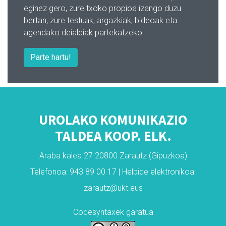
eginez gero, zure txoko propioa izango duzu
bertan, zure testuak, argazkiak, bideoak eta
agendako deialdiak partekatzeko.
Parte hartu!
UROLAKO KOMUNIKAZIO
TALDEA KOOP. ELK.
Araba kalea 27 20800 Zarautz (Gipuzkoa)
Telefonoa: 943 89 00 17 | Helbide elektronikoa:
zarautz@ukt.eus
Codesyntaxek garatua