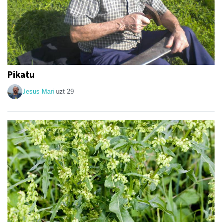
Pikatu
Jesus Mari
uzt 29