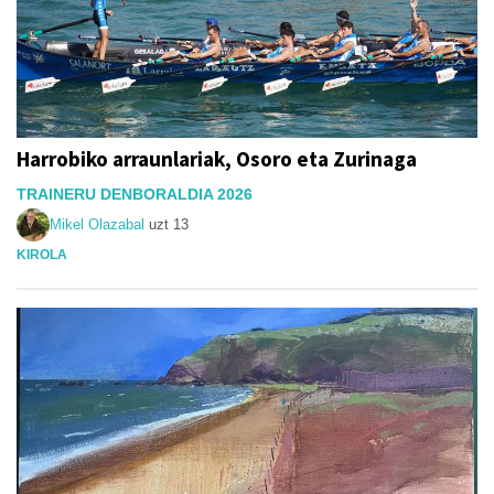
Harrobiko arraunlariak, Osoro eta Zurinaga
TRAINERU DENBORALDIA 2026
Mikel Olazabal
uzt 13
KIROLA