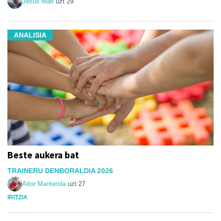
Jesus Mari
uzt 29
ANALISIA
Beste aukera bat
TRAINERU DENBORALDIA 2026
Aitor Manterola
uzt 27
IRITZIA