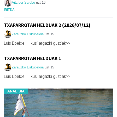
Aitziber Sarobe
uzt 16
IRITZIA
TXAPARROTAN HELDUAK 2 (2026/07/12)
Zarauzko Eskubaloia
uzt 15
Luis Epelde – Ikusi argazki guztiak>>
TXAPARROTAN HELDUAK 1
Zarauzko Eskubaloia
uzt 15
Luis Epelde – Ikusi argazki guztiak>>
ANALISIA