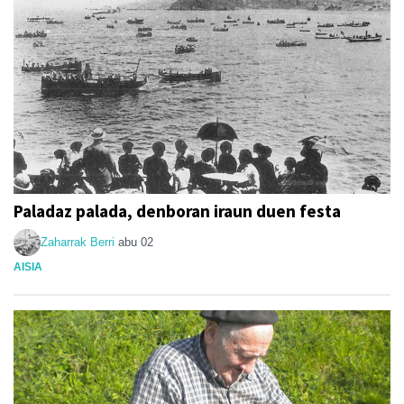
Paladaz palada, denboran iraun duen festa
Zaharrak Berri
abu 02
AISIA