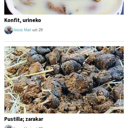
Konfit, urineko
Jesus Mari
uzt 29
Pustilla; zarakar