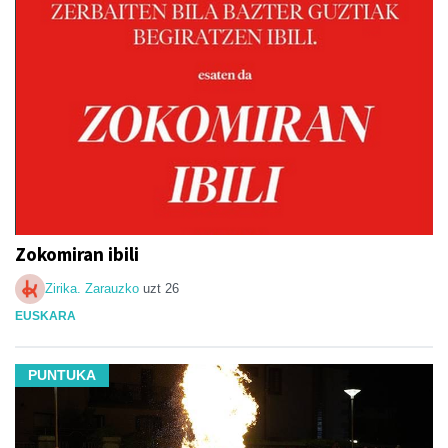
Zokomiran ibili
Zirika. Zarauzko
uzt 26
EUSKARA
PUNTUKA