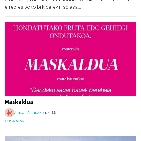
errepresiboko bi kiderekin solasa…
Maskaldua
Zirika. Zarauzko
uzt 05
EUSKARA