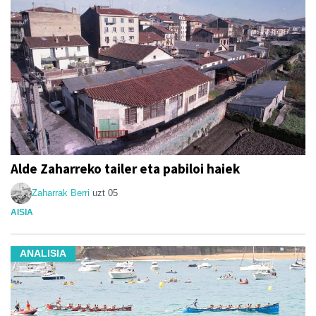
Alde Zaharreko tailer eta pabiloi haiek
Zaharrak Berri
uzt 05
AISIA
ANALISIA