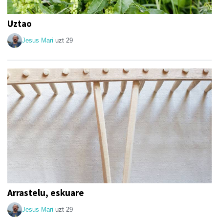
Uztao
Jesus Mari
uzt 29
Arrastelu, eskuare
Jesus Mari
uzt 29