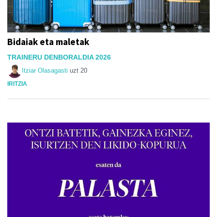
Bidaiak eta maletak
TRAINERU DENBORALDIA 2026
Itziar Olasagasti
uzt 20
IRITZIA