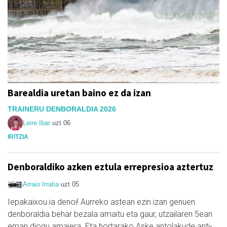
Barealdia uretan baino ez da izan
TRAINERU DENBORALDIA 2026
Leire Ibar
uzt 06
IRITZIA
Denboraldiko azken eztula errepresioa aztertuz
Arraio Irratia
uzt 05
Iepakaixou ia denoi! Aurreko astean ezin izan genuen
denboraldia behar bezala amaitu eta gaur, utzailaren 5ean
eman diogu amaiera. Eta hortarako Aske antolakude anti-