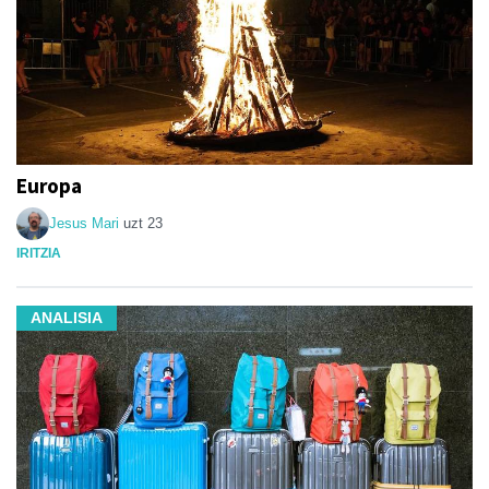
Europa
Jesus Mari
uzt 23
IRITZIA
ANALISIA