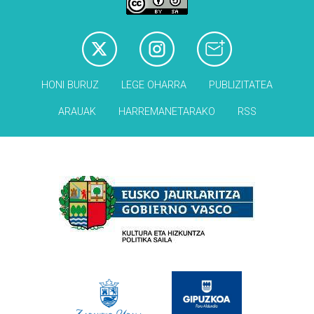
HONI BURUZ
LEGE OHARRA
PUBLIZITATEA
ARAUAK
HARREMANETARAKO
RSS
Babesleak