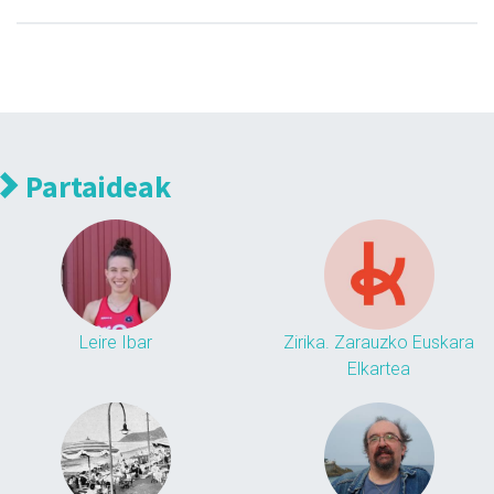
Partaideak
Leire Ibar
Zirika. Zarauzko Euskara
Elkartea