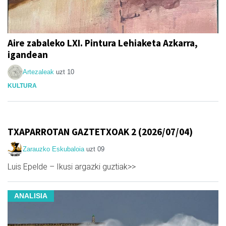
Aire zabaleko LXI. Pintura Lehiaketa Azkarra,
igandean
Artezaleak
uzt 10
KULTURA
TXAPARROTAN GAZTETXOAK 2 (2026/07/04)
Zarauzko Eskubaloia
uzt 09
Luis Epelde – Ikusi argazki guztiak>>
ANALISIA