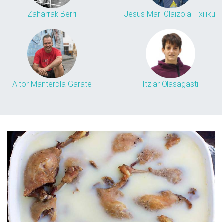
Zaharrak Berri
Jesus Mari Olaizola 'Txiliku'
Aitor Manterola Garate
Itziar Olasagasti