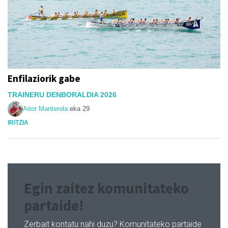
Enfilaziorik gabe
TRAINERU DENBORALDIA 2026
Aitor Manterola
eka 29
IRITZIA
Egin zaitez komunitateko
partaide!
Zerbait kontatu nahi duzu? Komunitateko partaide