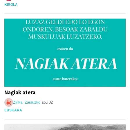
KIROLA
Nagiak atera
Zirika. Zarauzko
abu 02
EUSKARA