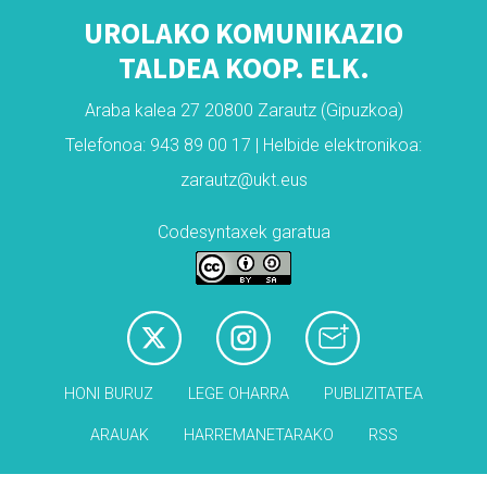
UROLAKO KOMUNIKAZIO
TALDEA KOOP. ELK.
Araba kalea 27 20800 Zarautz (Gipuzkoa)
Telefonoa: 943 89 00 17 | Helbide elektronikoa:
zarautz@ukt.eus
Codesyntaxek garatua
HONI BURUZ
LEGE OHARRA
PUBLIZITATEA
ARAUAK
HARREMANETARAKO
RSS