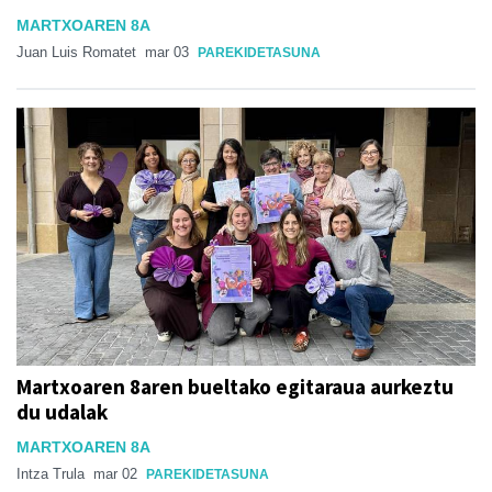
MARTXOAREN 8A
Juan Luis Romatet
mar 03
PAREKIDETASUNA
Martxoaren 8aren bueltako egitaraua aurkeztu
du udalak
MARTXOAREN 8A
Intza Trula
mar 02
PAREKIDETASUNA