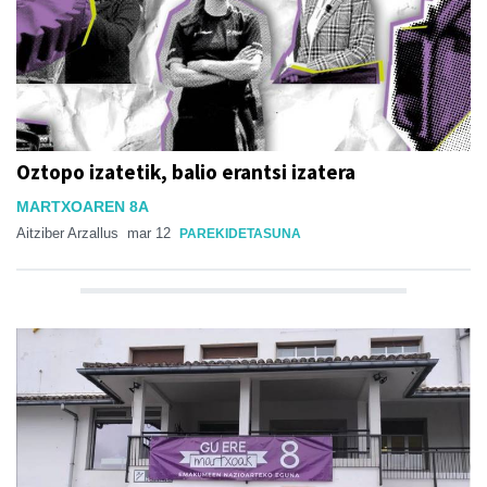
Oztopo izatetik, balio erantsi izatera
MARTXOAREN 8A
Aitziber Arzallus
mar 12
PAREKIDETASUNA