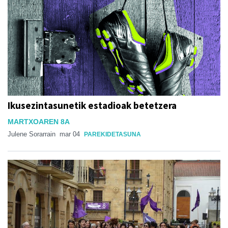
Ikusezintasunetik estadioak betetzera
MARTXOAREN 8A
Julene Sorarrain
mar 04
PAREKIDETASUNA