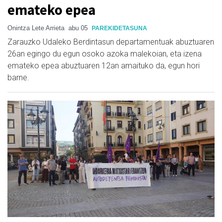
emateko epea
Onintza Lete Arrieta
abu 05
PAREKIDETASUNA
Zarauzko Udaleko Berdintasun departamentuak abuztuaren
26an egingo du egun osoko azoka malekoian, eta izena
emateko epea abuztuaren 12an amaituko da, egun hori
barne.