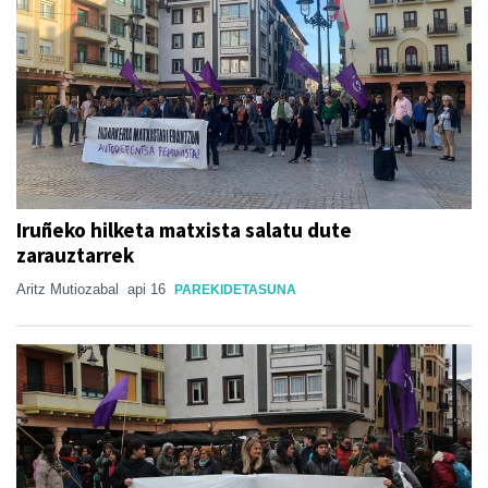
Iruñeko hilketa matxista salatu dute
zarauztarrek
Aritz Mutiozabal
api 16
PAREKIDETASUNA