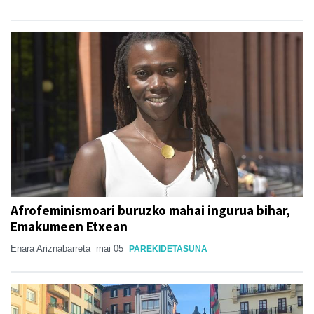
Afrofeminismoari buruzko mahai ingurua bihar,
Emakumeen Etxean
Enara Ariznabarreta
mai 05
PAREKIDETASUNA