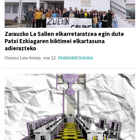
Zarauzko La Sallen elkarretaratzea egin dute
Patxi Ezkiagaren biktimei elkartasuna
adierazteko
Onintza Lete Arrieta
mar 12
PAREKIDETASUNA