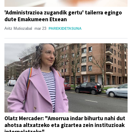
'Administrazioa zugandik gertu' tailerra egingo
dute Emakumeen Etxean
Aritz Mutiozabal
mar 23
PAREKIDETASUNA
Olatz Mercader: "Amorrua indar bihurtu nahi dut
ahotsa altxatzeko eta gizartea zein instituzioak
interpelatzeko"