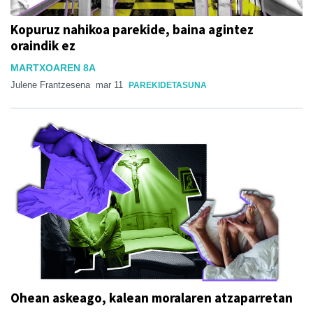
Kopuruz nahikoa parekide, baina agintez
oraindik ez
MARTXOAREN 8A
Julene Frantzesena
mar 11
PAREKIDETASUNA
Ohean askeago, kalean moralaren atzaparretan