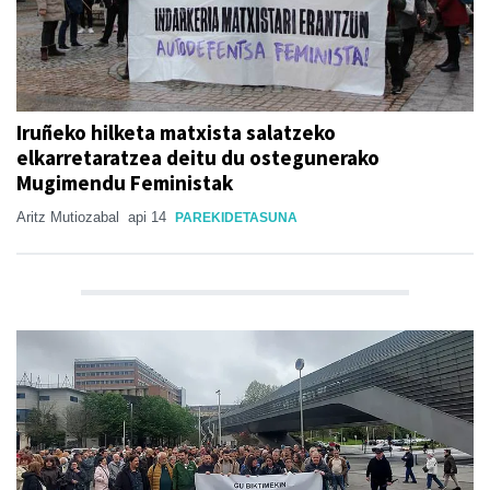
Iruñeko hilketa matxista salatzeko
elkarretaratzea deitu du ostegunerako
Mugimendu Feministak
Aritz Mutiozabal
api 14
PAREKIDETASUNA