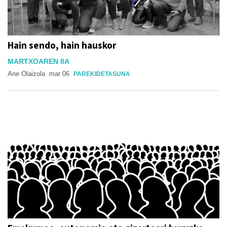
Hain sendo, hain hauskor
MARTXOAREN 8A
Ane Olaizola
mar 06
PAREKIDETASUNA