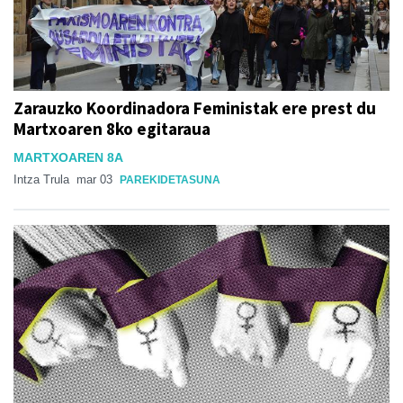
Zarauzko Koordinadora Feministak ere prest du
Martxoaren 8ko egitaraua
MARTXOAREN 8A
Intza Trula
mar 03
PAREKIDETASUNA