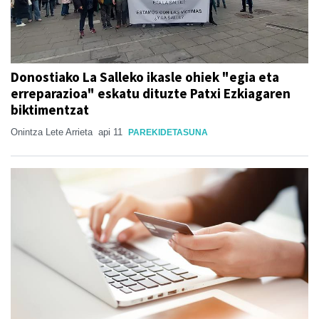
Donostiako La Salleko ikasle ohiek "egia eta
erreparazioa" eskatu dituzte Patxi Ezkiagaren
biktimentzat
Onintza Lete Arrieta
api 11
PAREKIDETASUNA