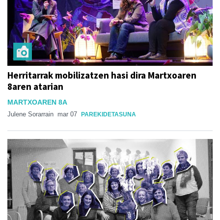
Herritarrak mobilizatzen hasi dira Martxoaren
8aren atarian
MARTXOAREN 8A
Julene Sorarrain
mar 07
PAREKIDETASUNA