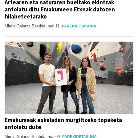
Artearen eta naturaren bueltako ekintzak
antolatu ditu Emakumeen Etxeak datozen
hilabeteetarako
Mireia Galarza Bastida
mai 11
PAREKIDETASUNA
Emakumeak eskaladan murgiltzeko topaketa
antolatu dute
Mireia Galarza Bastida
mai 09
PAREKIDETASUNA