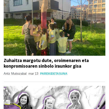
Zuhaitza margotu dute, oroimenaren eta
konpromisoaren sinbolo iraunkor gisa
Aritz Mutiozabal
mar 13
PAREKIDETASUNA