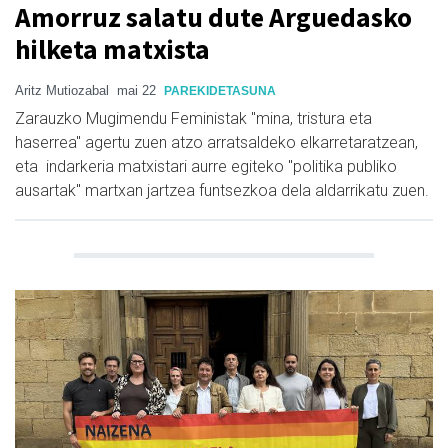
Amorruz salatu dute Arguedasko
hilketa matxista
Aritz Mutiozabal
mai 22
PAREKIDETASUNA
Zarauzko Mugimendu Feministak "mina, tristura eta
haserrea" agertu zuen atzo arratsaldeko elkarretaratzean,
eta indarkeria matxistari aurre egiteko "politika publiko
ausartak" martxan jartzea funtsezkoa dela aldarrikatu zuen.