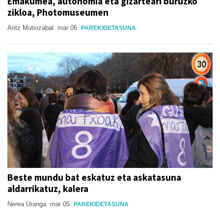
Emakumea, autonomia eta gizarteari buruzko
zikloa, Photomuseumen
Aritz Mutiozabal
mar 06
PAREKIDETASUNA
Beste mundu bat eskatuz eta askatasuna
aldarrikatuz, kalera
Nerea Uranga
mar 05
PAREKIDETASUNA