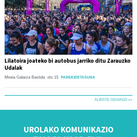
Lilatoira joateko bi autobus jarriko ditu Zarauzko
Udalak
Mireia Galarza Bastida
ots 15
PAREKIDETASUNA
ALBISTE GEHIAGO »»
UROLAKO KOMUNIKAZIO