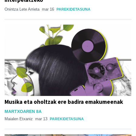
Onintza Lete Arrieta
mar 16
PAREKIDETASUNA
Musika eta oholtzak ere badira emakumeenak
MARTXOAREN 8A
Maialen Etxaniz
mar 13
PAREKIDETASUNA