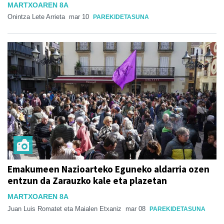
MARTXOAREN 8A
Onintza Lete Arrieta
mar 10
PAREKIDETASUNA
Emakumeen Nazioarteko Eguneko aldarria ozen
entzun da Zarauzko kale eta plazetan
MARTXOAREN 8A
Juan Luis Romatet eta Maialen Etxaniz
mar 08
PAREKIDETASUNA