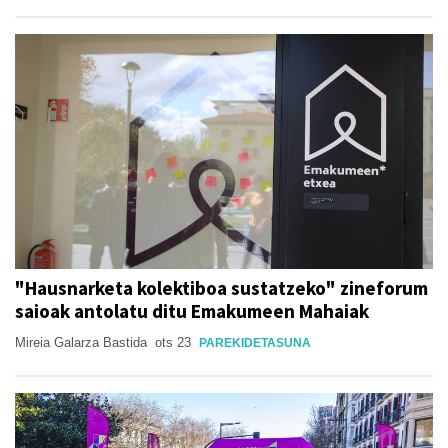
"Hausnarketa kolektiboa sustatzeko" zineforum
saioak antolatu ditu Emakumeen Mahaiak
Mireia Galarza Bastida
ots 23
PAREKIDETASUNA