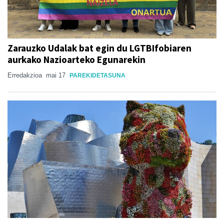
Zarauzko Udalak bat egin du LGTBIfobiaren
aurkako Nazioarteko Egunarekin
Erredakzioa
mai 17
PAREKIDETASUNA