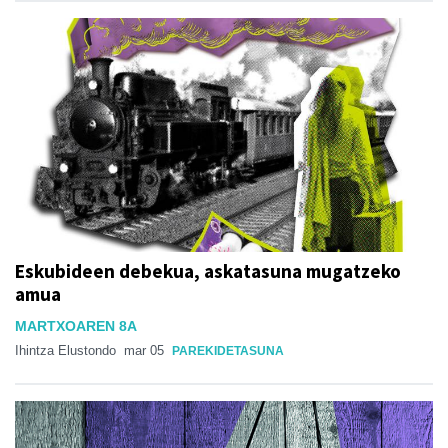
Eskubideen debekua, askatasuna mugatzeko
amua
MARTXOAREN 8A
Ihintza Elustondo
mar 05
PAREKIDETASUNA