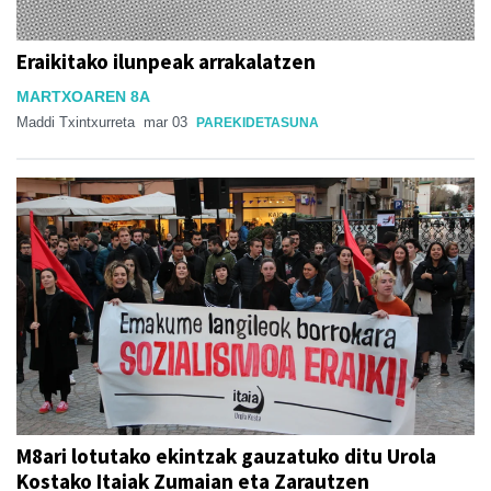
Eraikitako ilunpeak arrakalatzen
MARTXOAREN 8A
Maddi Txintxurreta
mar 03
PAREKIDETASUNA
M8ari lotutako ekintzak gauzatuko ditu Urola
Kostako Itaiak Zumaian eta Zarautzen