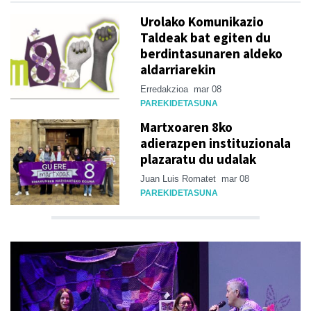
Urolako Komunikazio
Taldeak bat egiten du
berdintasunaren aldeko
aldarriarekin
Erredakzioa
mar 08
PAREKIDETASUNA
Martxoaren 8ko
adierazpen instituzionala
plazaratu du udalak
Juan Luis Romatet
mar 08
PAREKIDETASUNA