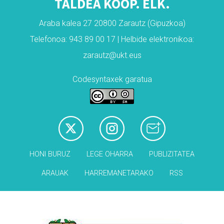
TALDEA KOOP. ELK.
Araba kalea 27 20800 Zarautz (Gipuzkoa)
Telefonoa: 943 89 00 17 | Helbide elektronikoa:
zarautz@ukt.eus
Codesyntaxek garatua
HONI BURUZ
LEGE OHARRA
PUBLIZITATEA
ARAUAK
HARREMANETARAKO
RSS
Babesleak