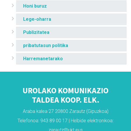
Honi buruz
Lege-oharra
Publizitatea
pribatutasun politika
Harremanetarako
UROLAKO KOMUNIKAZIO
TALDEA KOOP. ELK.
Araba kalea 27 20800 Zarautz (Gipuzkoa)
Telefonoa: 943 89 00 17 | Helbide elektronikoa:
zarautz@ukt.eus