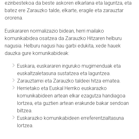
ezinbestekoa da beste askoren elkarlana eta laguntza, eta
batez ere Zarauzko talde, elkarte, eragile eta zarauztar
ororena.
Euskararen normalizazio bidean, herri mailako
komunikabidea osatzea da Zarauzko Hitzaren helburu
nagusia. Helburu nagusi hau garbi edukita, xede hauek
dauzka gure komunikabideak:
Euskara, euskararen inguruko mugimenduak eta
euskaltzaletasuna sustatzea eta laguntzea.
Zarauztarrei eta Zarauzko taldeei hitza ematea.
Herrietako eta Euskal Herriko euskarazko
komunikabideen artean elkar ezagutza handiagoa
lortzea, eta guztien artean erakunde bakar sendoan
biltzea.
Euskarazko komunikabideen erreferentzialtasuna
lortzea.