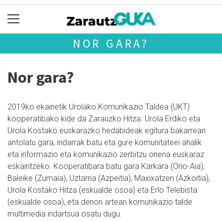
NOR GARA?
Nor gara?
2019ko ekainetik Urolako Komunikazio Taldea (UKT)
kooperatibako kide da Zarauzko Hitza. Urola Erdiko eta
Urola Kostako euskarazko hedabideak egitura bakarrean
antolatu gara, indarrak batu eta gure komunitateei ahalik
eta informazio eta komunikazio zerbitzu onena euskaraz
eskaintzeko. Kooperatibara batu gara Karkara (Orio-Aia),
Baleike (Zumaia), Uztarria (Azpeitia), Maxixatzen (Azkoitia),
Urola Kostako Hitza (eskualde osoa) eta Erlo Telebista
(eskualde osoa), eta denon artean komunikazio talde
multimedia indartsua osatu dugu.