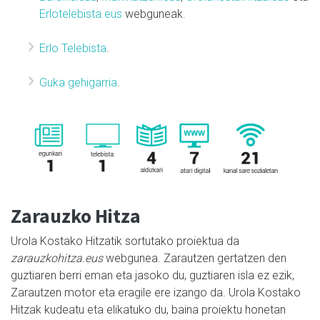
Erlotelebista.eus
webguneak.
Erlo Telebista
.
Guka gehigarria
.
Zarauzko Hitza
Urola Kostako Hitzatik sortutako proiektua da
zarauzkohitza.eus
webgunea. Zarautzen gertatzen den
guztiaren berri eman eta jasoko du, guztiaren isla ez ezik,
Zarautzen motor eta eragile ere izango da. Urola Kostako
Hitzak kudeatu eta elikatuko du, baina proiektu honetan