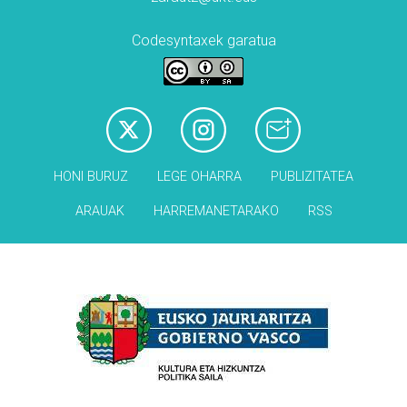
Codesyntaxek garatua
HONI BURUZ
LEGE OHARRA
PUBLIZITATEA
ARAUAK
HARREMANETARAKO
RSS
Babesleak