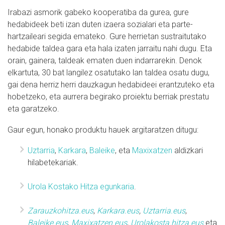
Irabazi asmorik gabeko kooperatiba da gurea, gure
hedabideek beti izan duten izaera sozialari eta parte-
hartzaileari segida emateko. Gure herrietan sustraitutako
hedabide taldea gara eta hala izaten jarraitu nahi dugu. Eta
orain, gainera, taldeak ematen duen indarrarekin. Denok
elkartuta, 30 bat langilez osatutako lan taldea osatu dugu,
gai dena herriz herri dauzkagun hedabideei erantzuteko eta
hobetzeko, eta aurrera begirako proiektu berriak prestatu
eta garatzeko.
Gaur egun, honako produktu hauek argitaratzen ditugu:
Uztarria
,
Karkara
,
Baleike
, eta
Maxixatzen
aldizkari
hilabetekariak.
Urola Kostako Hitza egunkaria
.
Zarauzkohitza.eus
,
Karkara.eus
,
Uztarria.eus
,
Baleike.eus
,
Maxixatzen.eus
,
Urolakosta.hitza.eus
eta