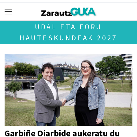
UDAL ETA FORU
HAUTESKUNDEAK 2027
Garbiñe Oiarbide aukeratu du