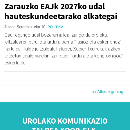
Zarauzko EAJk 2027ko udal
hauteskundeetarako alkategai
Julene Sorarrain
eka 10
POLITIKA
Gaur egungo udal bozeramailea izango da proiektu
jeltzalearen buru, eta ardura berria "ilusioz eta esker onez"
hartu du. Talde jeltzaleak, halaber, Xabier Txurrukak azken
urteetan udalerriarekin izan duen "ardura eta konpromisoa"
eskertu du.
»» Albiste gehiago
UROLAKO KOMUNIKAZIO
TALDEA KOOP. ELK.