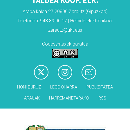
Araba kalea 27 20800 Zarautz (Gipuzkoa)
Telefonoa: 943 89 00 17 | Helbide elektronikoa:
zarautz@ukt.eus
Codesyntaxek garatua
HONI BURUZ
LEGE OHARRA
PUBLIZITATEA
ARAUAK
HARREMANETARAKO
RSS
Babesleak