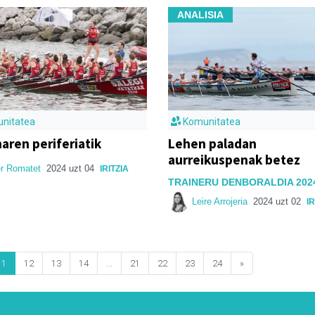
ANALISIA
nitatea
Komunitatea
aren periferiatik
Lehen paladan
aurreikuspenak betez
r Romatet
2024 uzt 04
IRITZIA
TRAINERU DENBORALDIA 202
Leire Arrojeria
2024 uzt 02
IR
11
12
13
14
...
21
22
23
24
»