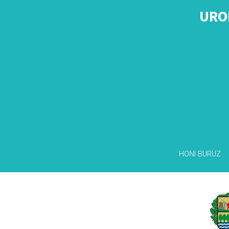
URO
HONI BURUZ