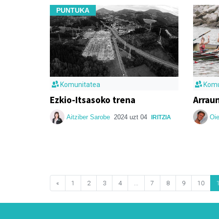
PUNTUKA
Komunitatea
Komu
Ezkio-Itsasoko trena
Arraun
Aitziber Sarobe
2024 uzt 04
Oie
IRITZIA
«
1
2
3
4
...
7
8
9
10