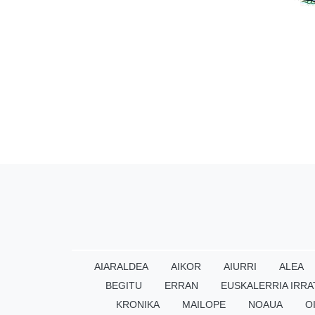
AIARALDEA
AIKOR
AIURRI
ALEA
BEGITU
ERRAN
EUSKALERRIA IRRA
KRONIKA
MAILOPE
NOAUA
O