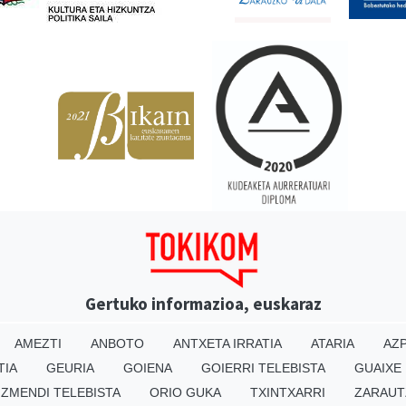
Gertuko informazioa, euskaraz
AMEZTI
ANBOTO
ANTXETA IRRATIA
ATARIA
AZP
TIA
GEURIA
GOIENA
GOIERRI TELEBISTA
GUAIXE
IZMENDI TELEBISTA
ORIO GUKA
TXINTXARRI
ZARAUT