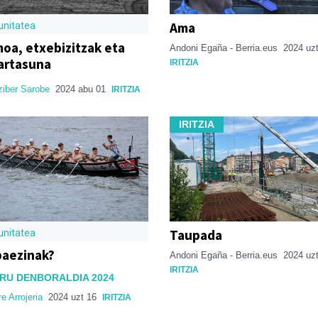
Ama
nitatea
oa, etxebizitzak eta
Andoni Egaña - Berria.eus
2024 uz
tartasuna
IRITZIA
ziber Sarobe
2024 abu 01
IRITZIA
IRITZIA
Taupada
nitatea
paezinak?
Andoni Egaña - Berria.eus
2024 uz
IRITZIA
RU DENBORALDIA 2024
re Arrojeria
2024 uzt 16
IRITZIA