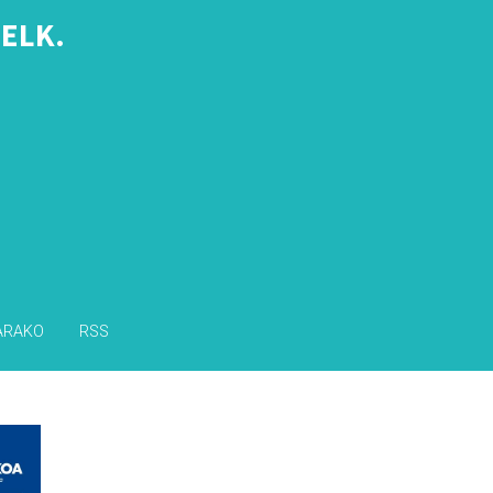
ELK.
s
ARAKO
RSS