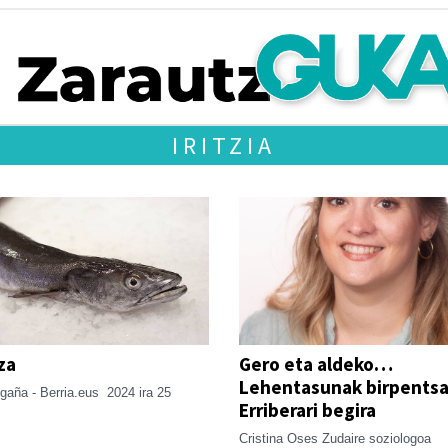
IRITZIA
za
Gero eta aldeko…
Lehentasunak birpentsa
gaña - Berria.eus
2024 ira 25
Erriberari begira
Cristina Oses Zudaire soziologoa