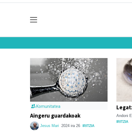
Legat
Komunitatea
Aingeru guardakoak
Andoni E
IRITZIA
Jesus Mari
2024 ira 26
IRITZIA