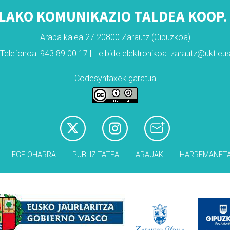
LAKO KOMUNIKAZIO TALDEA KOOP. 
Araba kalea 27 20800 Zarautz (Gipuzkoa)
Telefonoa: 943 89 00 17 | Helbide elektronikoa: zarautz@ukt.eu
Codesyntaxek garatua
LEGE OHARRA
PUBLIZITATEA
ARAUAK
HARREMANET
Babesleak