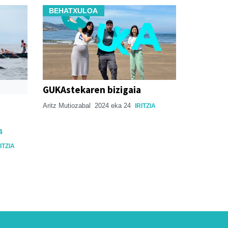
BEHATXULOA
GUKAstekaren bizigaia
Aritz Mutiozabal
2024 eka 24
IRITZIA
4
ITZIA