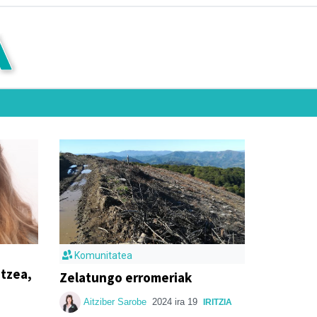
Komunitatea
tzea,
Zelatungo erromeriak
Aitziber Sarobe
2024 ira 19
IRITZIA