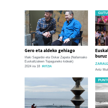
GUTU
Gero eta aldeko gehiago
Euskal
buruz
Iñaki Sagardoi eta Oskar Zapata (Nafarroako
Euskaltzaleen Topaguneko kideak)
ZARAUZ
2024 ira 18
IRITZIA
Aritz Mu
PUNT