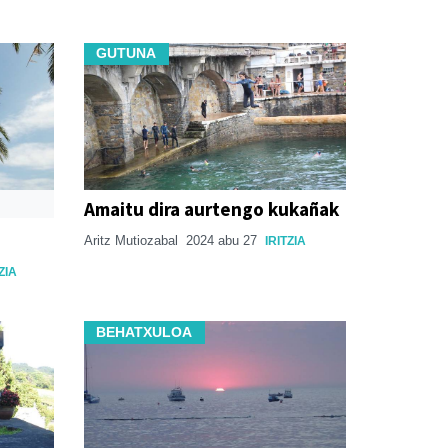
GUTUNA
Amaitu dira aurtengo kukañak
Aritz Mutiozabal
2024 abu 27
IRITZIA
ZIA
BEHATXULOA