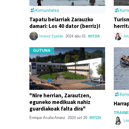
Komunitatea
Komu
Tapatu belarriak Zarauzko
Turism
damari: Los 40 dator (berriz)!
herri
Imanol Epelde
2024 abu 01
Ait
IRITZIA
GUTUNA
"Nire herrian, Zarautzen,
Komu
eguneko medikuak nahiz
Harra
guardiakoak falta dira"
TRAINE
Enrique Acuña Arranz
2024 uzt 20
IRITZIA
Lei