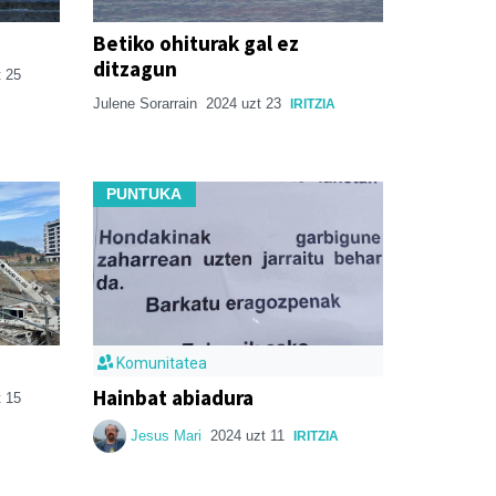
Betiko ohiturak gal ez
ditzagun
t 25
Julene Sorarrain
2024 uzt 23
IRITZIA
PUNTUKA
Komunitatea
Hainbat abiadura
t 15
Jesus Mari
2024 uzt 11
IRITZIA