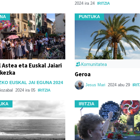
2024 ira 24
IRITZIA
NA
PUNTUKA
 Astea eta Euskal Jaiari
Komunitatea
 kezka
Geroa
KO EUSKAL JAI EGUNA 2024
Jesus Mari
2024 abu 29
IRIT
tiozabal
2024 ira 05
IRITZIA
UKA
IRITZIA