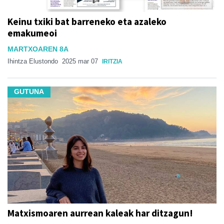
Keinu txiki bat barreneko eta azaleko
emakumeoi
MARTXOAREN 8A
Ihintza Elustondo
2025 mar 07
IRITZIA
GUTUNA
Matxismoaren aurrean kaleak har ditzagun!