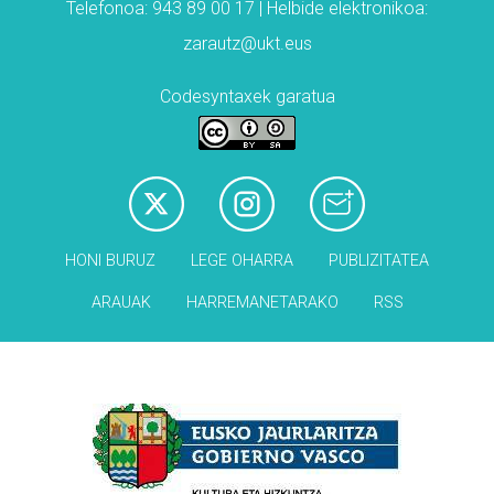
Telefonoa: 943 89 00 17 | Helbide elektronikoa:
zarautz@ukt.eus
Codesyntaxek garatua
HONI BURUZ
LEGE OHARRA
PUBLIZITATEA
ARAUAK
HARREMANETARAKO
RSS
Babesleak