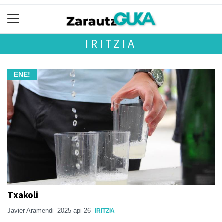
IRITZIA
ENE!
Txakoli
Javier Aramendi
2025 api 26
IRITZIA