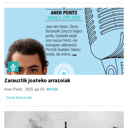
Zarauztik joateko arrazoiak
Aner Peritz
2025 api 03
IRITZIA
Santa Barbaratik