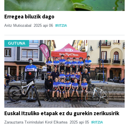
Erregea biluzik dago
Aritz Mutiozabal
2025 api 06
IRITZIA
GUTUNA
Euskal Itzuliko etapak ez du gurekin zerikusirik
Zarauztarra Txirrindulari Kirol Elkartea
2025 api 05
IRITZIA