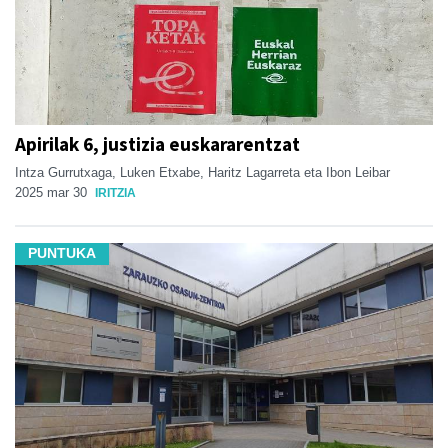
Apirilak 6, justizia euskararentzat
Intza Gurrutxaga, Luken Etxabe, Haritz Lagarreta eta Ibon Leibar
2025 mar 30
IRITZIA
PUNTUKA