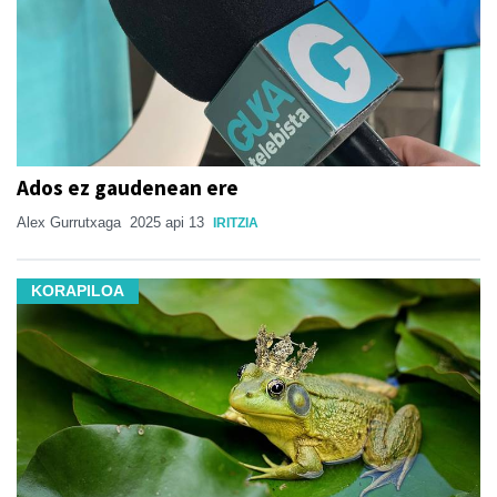
Ados ez gaudenean ere
Alex Gurrutxaga
2025 api 13
IRITZIA
KORAPILOA