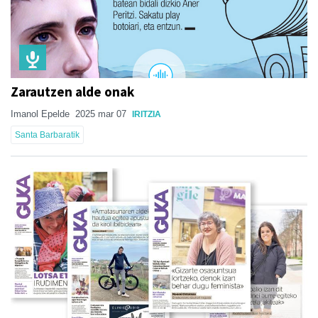
Zarautzen alde onak
Imanol Epelde
2025 mar 07
IRITZIA
Santa Barbaratik