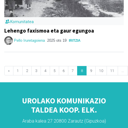
Komunitatea
Lehengo faxismoa eta gaur egungoa
Pello Iruretagoiena
2025 ots 19
IRITZIA
«
1
2
3
4
5
6
7
8
9
10
11
...
UROLAKO KOMUNIKAZIO
TALDEA KOOP. ELK.
Araba kalea 27 20800 Zarautz (Gipuzkoa)