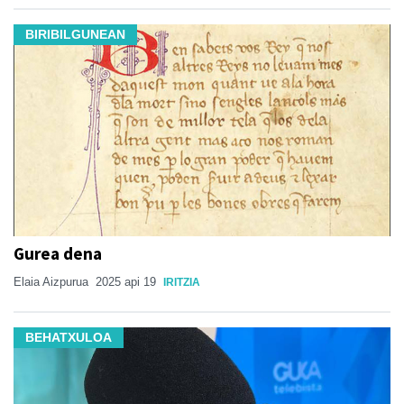
BIRIBILGUNEAN
Gurea dena
Elaia Aizpurua
2025 api 19
IRITZIA
BEHATXULOA