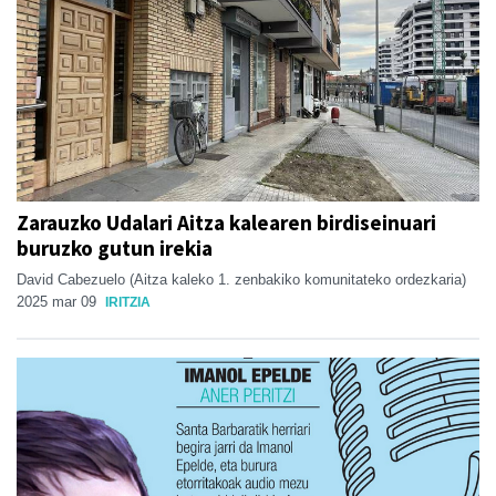
Zarauzko Udalari Aitza kalearen birdiseinuari
buruzko gutun irekia
David Cabezuelo (Aitza kaleko 1. zenbakiko komunitateko ordezkaria)
2025 mar 09
IRITZIA