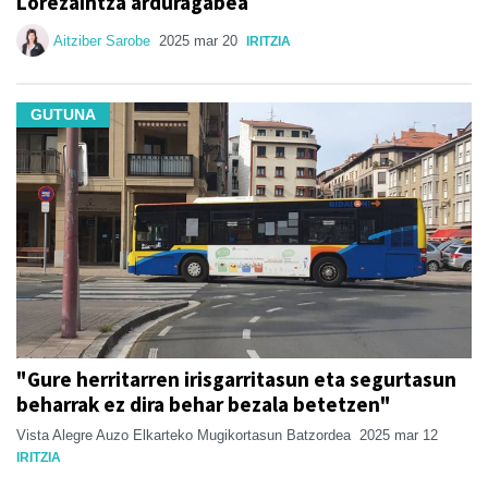
Lorezaintza arduragabea
Aitziber Sarobe
2025 mar 20
IRITZIA
GUTUNA
"Gure herritarren irisgarritasun eta segurtasun
beharrak ez dira behar bezala betetzen"
Vista Alegre Auzo Elkarteko Mugikortasun Batzordea
2025 mar 12
IRITZIA