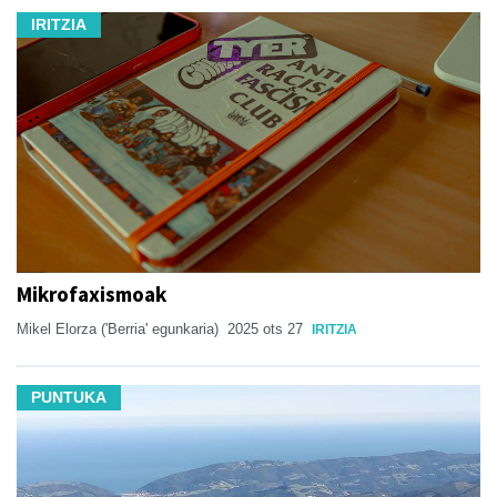
IRITZIA
Mikrofaxismoak
Mikel Elorza ('Berria' egunkaria)
2025 ots 27
IRITZIA
PUNTUKA