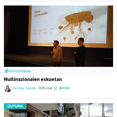
Komunitatea
Multinazionalen eskuetan
Aitziber Sarobe
2025 mar 12
IRITZIA
GUTUNA