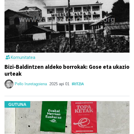
Komunitatea
Bizi-Baldintzen aldeko borrokak: Gose eta ukazio
urteak
Pello Iruretagoiena
2025 api 01
IRITZIA
GUTUNA