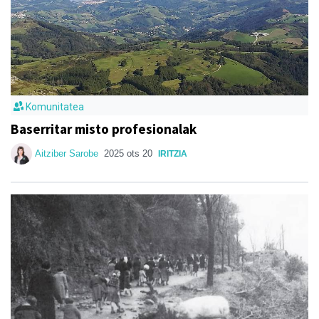
Komunitatea
Baserritar misto profesionalak
Aitziber Sarobe
2025 ots 20
IRITZIA