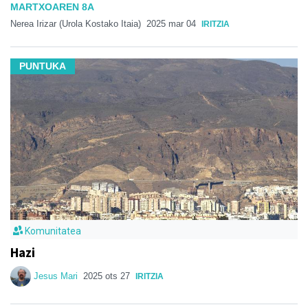
MARTXOAREN 8A
Nerea Irizar (Urola Kostako Itaia)
2025 mar 04
IRITZIA
PUNTUKA
Komunitatea
Hazi
Jesus Mari
2025 ots 27
IRITZIA