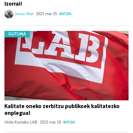
Izorrai!
Jesus Mari
2023 mai 25
IRITZIA
GUTUNA
Kalitate oneko zerbitzu publikoek kalitatezko
enplegua!
Urola Kostako LAB
2023 mai 19
IRITZIA