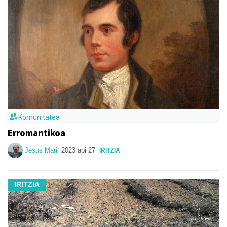
Komunitatea
Erromantikoa
Jesus Mari
2023 api 27
IRITZIA
IRITZIA