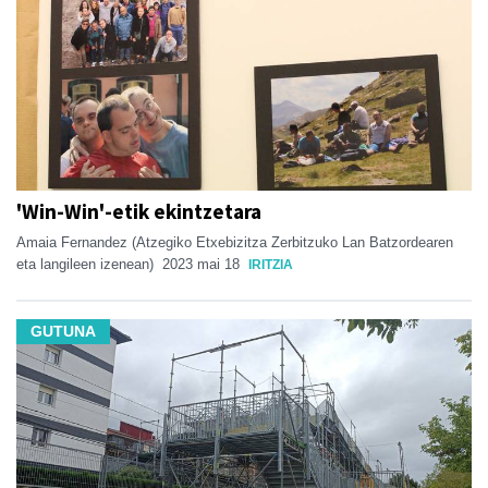
'Win-Win'-etik ekintzetara
Amaia Fernandez (Atzegiko Etxebizitza Zerbitzuko Lan Batzordearen
eta langileen izenean)
2023 mai 18
IRITZIA
GUTUNA