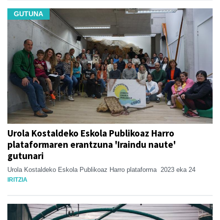
GUTUNA
Urola Kostaldeko Eskola Publikoaz Harro
plataformaren erantzuna 'Iraindu naute'
gutunari
Urola Kostaldeko Eskola Publikoaz Harro plataforma
2023 eka 24
IRITZIA