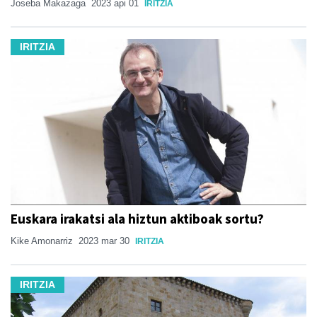
Joseba Makazaga
2023 api 01
IRITZIA
IRITZIA
Euskara irakatsi ala hiztun aktiboak sortu?
Kike Amonarriz
2023 mar 30
IRITZIA
IRITZIA