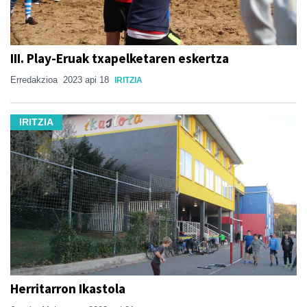
III. Play-Eruak txapelketaren eskertza
Erredakzioa
2023 api 18
IRITZIA
IRITZIA
Herritarron Ikastola