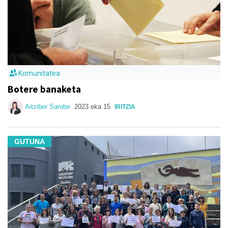
Komunitatea
Botere banaketa
Aitziber Sarobe
2023 eka 15
IRITZIA
GUTUNA