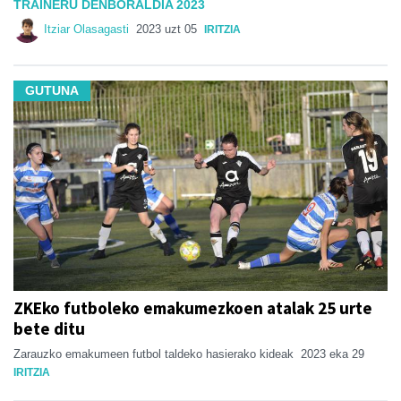
TRAINERU DENBORALDIA 2023
Itziar Olasagasti
2023 uzt 05
IRITZIA
GUTUNA
ZKEko futboleko emakumezkoen atalak 25 urte
bete ditu
Zarauzko emakumeen futbol taldeko hasierako kideak
2023 eka 29
IRITZIA