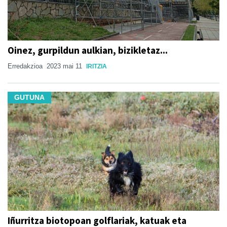
Oinez, gurpildun aulkian, bizikletaz...
Erredakzioa
2023 mai 11
IRITZIA
GUTUNA
Iñurritza biotopoan golflariak, katuak eta