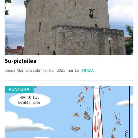
Su-piztailea
Jesus Mari Olaizola 'Txiliku'
2023 mar 16
IRITZIA
PUNTUKA