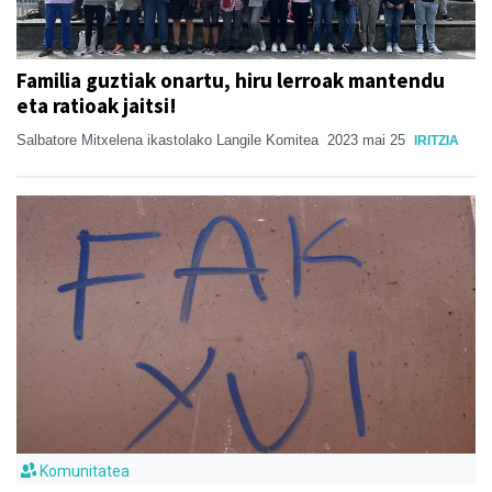
Familia guztiak onartu, hiru lerroak mantendu
eta ratioak jaitsi!
Salbatore Mitxelena ikastolako Langile Komitea
2023 mai 25
IRITZIA
Komunitatea