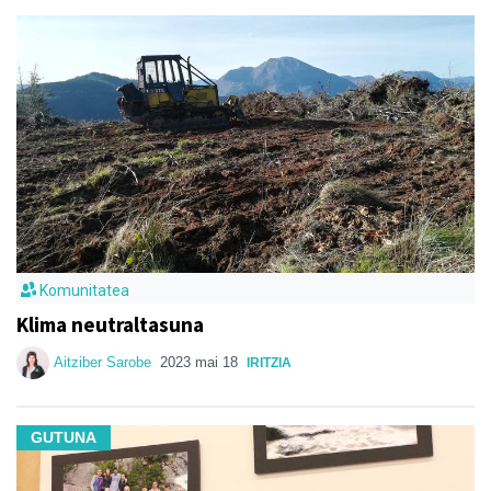
Komunitatea
Klima neutraltasuna
Aitziber Sarobe
2023 mai 18
IRITZIA
GUTUNA