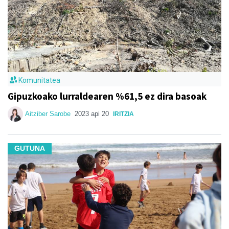
Komunitatea
Gipuzkoako lurraldearen %61,5 ez dira basoak
Aitziber Sarobe
2023 api 20
IRITZIA
GUTUNA