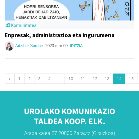
Komunitatea
Enpresak, administrazioa eta ingurumena
Aitziber Sarobe
2023 mar 09
IRITZIA
«
1
2
3
4
...
10
11
12
13
14
15
UROLAKO KOMUNIKAZIO
TALDEA KOOP. ELK.
Araba kalea 27 20800 Zarautz (Gipuzkoa)