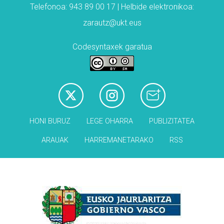
Telefonoa: 943 89 00 17 | Helbide elektronikoa:
zarautz@ukt.eus
Codesyntaxek garatua
HONI BURUZ
LEGE OHARRA
PUBLIZITATEA
ARAUAK
HARREMANETARAKO
RSS
Babesleak