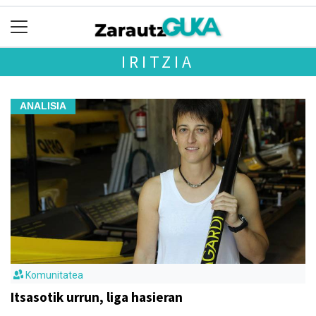
IRITZIA
ANALISIA
Komunitatea
Itsasotik urrun, liga hasieran