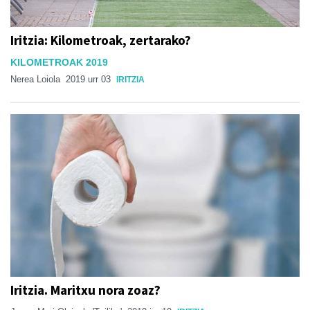
Iritzia: Kilometroak, zertarako?
KILOMETROAK 2019
Nerea Loiola
2019 urr 03
IRITZIA
Iritzia. Maritxu nora zoaz?