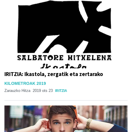
IRITZIA: Ikastola, zergatik eta zertarako
KILOMETROAK 2019
Zarauzko Hitza
2019 ots 23
IRITZIA