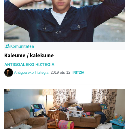
Komunitatea
Kaleume / kalekume
ANTIGOALEKO HIZTEGIA
Antigoaleko Hiztegia
2019 ots 12
IRITZIA