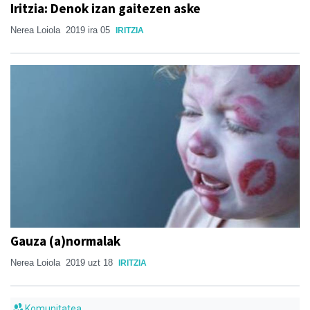
Iritzia: Denok izan gaitezen aske
Nerea Loiola
2019 ira 05
IRITZIA
Gauza (a)normalak
Nerea Loiola
2019 uzt 18
IRITZIA
Komunitatea