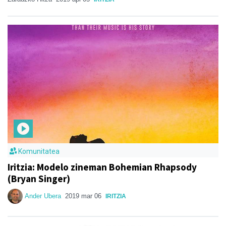
Komunitatea
Iritzia: Modelo zineman Bohemian Rhapsody
(Bryan Singer)
Ander Ubera
2019 mar 06
IRITZIA