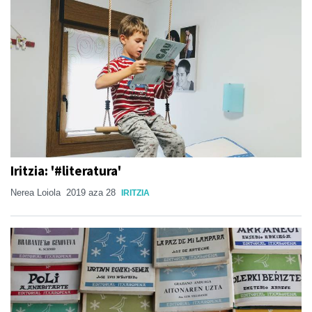
Iritzia: '#literatura'
Nerea Loiola
2019 aza 28
IRITZIA