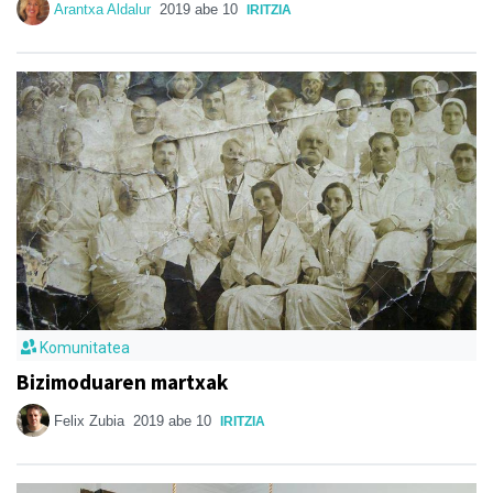
Arantxa Aldalur
2019 abe 10
IRITZIA
Komunitatea
Bizimoduaren martxak
Felix Zubia
2019 abe 10
IRITZIA