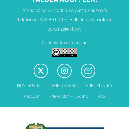
Araba kalea 27 20800 Zarautz (Gipuzkoa)
Telefonoa: 943 89 00 17 | Helbide elektronikoa:
zarautz@ukt.eus
Codesyntaxek garatua
HONI BURUZ
LEGE OHARRA
PUBLIZITATEA
ARAUAK
HARREMANETARAKO
RSS
Babesleak