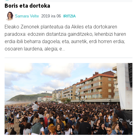
Boris eta dortoka
Samara Velte
2019 ira 06
IRITZIA
Eleako Zenonek planteatua da Akiles eta dortokaren
paradoxa: edozein distantzia gainditzeko, lehenbizi haren
erdia ibili beharra dagoela; eta, aurretik, erdi horren erdia;
osoaren laurdena, alegia; e…