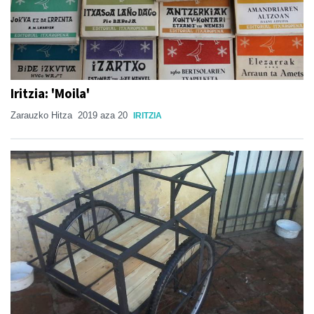
Iritzia: 'Moila'
Zarauzko Hitza
2019 aza 20
IRITZIA