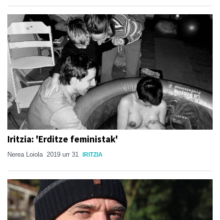
Iritzia: 'Erditze feministak'
Nerea Loiola
2019 urr 31
IRITZIA