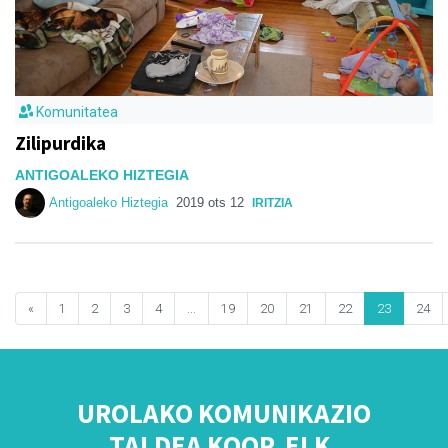
Komunitatea
Zilipurdika
ANTIGOALEKO HIZTEGIA
Antigoaleko Hiztegia
2019 ots 12
IRITZIA
«
1
2
3
4
...
19
20
21
22
23
24
UROLAKO KOMUNIKAZIO
TALDEA KOOP. ELK.