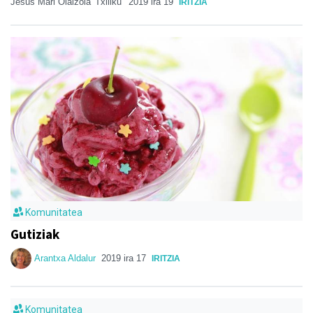
Jesus Mari Olaizola 'Txiliku'
2019 ira 19
IRITZIA
Komunitatea
Gutiziak
Arantxa Aldalur
2019 ira 17
IRITZIA
Komunitatea