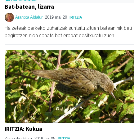
Bat-batean, lizarra
Arantxa Aldalur
2019 mai 20
IRITZIA
Haizeteak parkeko zuhaitzak suntsitu zituen batean nik beti
begiratzen nion sahats bat erabat desitxuratu zuen.
IRITZIA: Kukua
Zarauzko Hitza
2019 api 05
IRITZIA