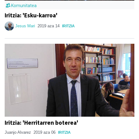
Komunitatea
Iritzia: 'Esku-karroa'
Jesus Mari
2019 aza 14
IRITZIA
Iritzia: 'Herritarren boterea'
Juanjo Alvarez
2019 aza 06
IRITZIA