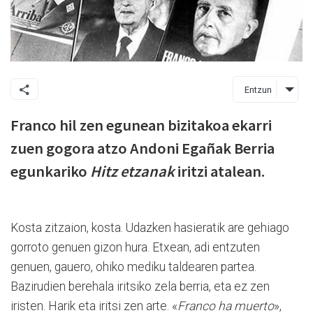
Entzun
Franco hil zen egunean bizitakoa ekarri
zuen gogora atzo Andoni Egañak Berria
egunkariko
Hitz etzanak
iritzi atalean.
Kosta zitzaion, kosta. Udazken hasieratik are gehiago
gorroto genuen gizon hura. Etxean, adi entzuten
genuen, gauero, ohiko mediku taldearen partea.
Bazirudien berehala iritsiko zela berria, eta ez zen
iristen. Harik eta iritsi zen arte. «
Franco ha muerto
»,