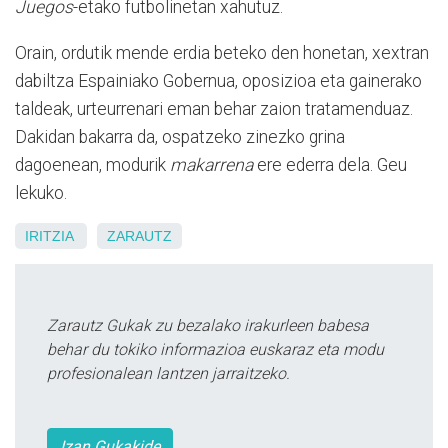
Juegos
-etako futbolinetan xahutuz.
Orain, ordutik mende erdia beteko den honetan, xextran
dabiltza Espainiako Gobernua, oposizioa eta gainerako
taldeak, urteurrenari eman behar zaion tratamenduaz.
Dakidan bakarra da, ospatzeko zinezko grina
dagoenean, modurik
makarrena
ere ederra dela. Geu
lekuko.
IRITZIA
ZARAUTZ
Zarautz Gukak zu bezalako irakurleen babesa
behar du tokiko informazioa euskaraz eta modu
profesionalean lantzen jarraitzeko.
Izan Gukakide