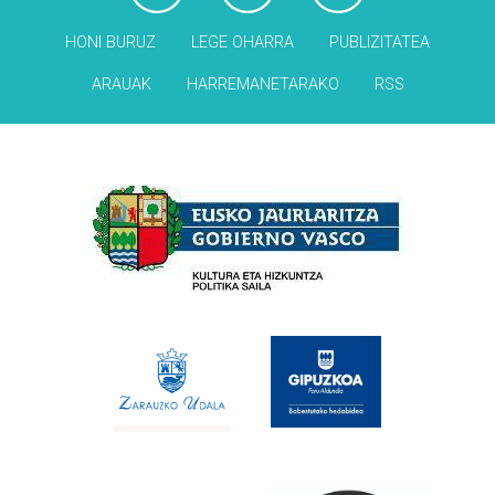
HONI BURUZ
LEGE OHARRA
PUBLIZITATEA
ARAUAK
HARREMANETARAKO
RSS
Babesleak