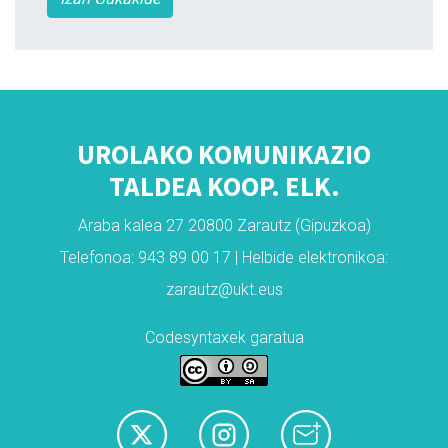
UROLAKO KOMUNIKAZIO
TALDEA KOOP. ELK.
Araba kalea 27 20800 Zarautz (Gipuzkoa)
Telefonoa: 943 89 00 17 | Helbide elektronikoa:
zarautz@ukt.eus
Codesyntaxek garatua