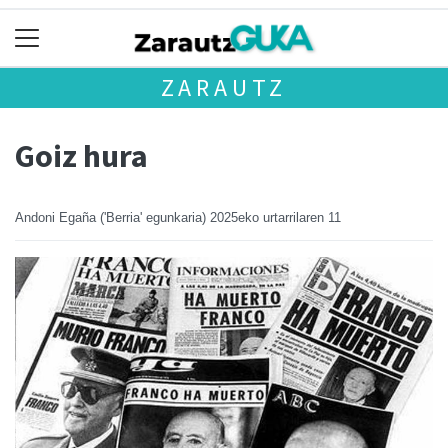
ZARAUTZ
Goiz hura
Andoni Egaña ('Berria' egunkaria)
2025eko urtarrilaren 11