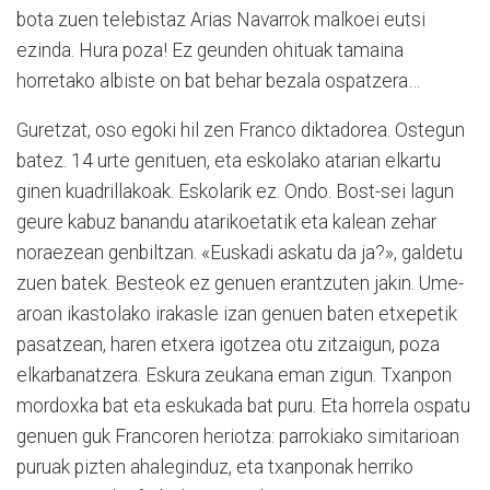
bota zuen telebistaz Arias Navarrok malkoei eutsi
ezinda. Hura poza! Ez geunden ohituak tamaina
horretako albiste on bat behar bezala ospatzera…
Guretzat, oso egoki hil zen Franco diktadorea. Ostegun
batez. 14 urte genituen, eta eskolako atarian elkartu
ginen kuadrillakoak. Eskolarik ez. Ondo. Bost-sei lagun
geure kabuz banandu atarikoetatik eta kalean zehar
noraezean genbiltzan. «Euskadi askatu da ja?», galdetu
zuen batek. Besteok ez genuen erantzuten jakin. Ume-
aroan ikastolako irakasle izan genuen baten etxepetik
pasatzean, haren etxera igotzea otu zitzaigun, poza
elkarbanatzera. Eskura zeukana eman zigun. Txanpon
mordoxka bat eta eskukada bat puru. Eta horrela ospatu
genuen guk Francoren heriotza: parrokiako simitarioan
puruak pizten ahaleginduz, eta txanponak herriko