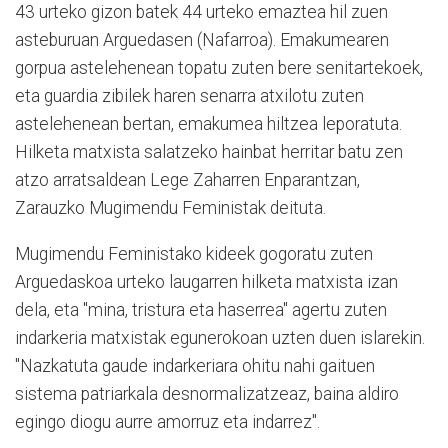
43 urteko gizon batek 44 urteko emaztea hil zuen
asteburuan Arguedasen (Nafarroa). Emakumearen
gorpua astelehenean topatu zuten bere senitartekoek,
eta guardia zibilek haren senarra atxilotu zuten
astelehenean bertan, emakumea hiltzea leporatuta.
Hilketa matxista salatzeko hainbat herritar batu zen
atzo arratsaldean Lege Zaharren Enparantzan,
Zarauzko Mugimendu Feministak deituta.
Mugimendu Feministako kideek gogoratu zuten
Arguedaskoa urteko laugarren hilketa matxista izan
dela, eta "mina, tristura eta haserrea" agertu zuten
indarkeria matxistak egunerokoan uzten duen islarekin.
"Nazkatuta gaude indarkeriara ohitu nahi gaituen
sistema patriarkala desnormalizatzeaz, baina aldiro
egingo diogu aurre amorruz eta indarrez".