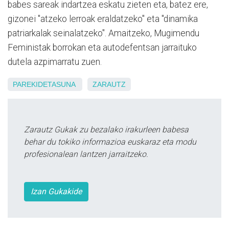
babes sareak indartzea eskatu zieten eta, batez ere,
gizonei "atzeko lerroak eraldatzeko" eta "dinamika
patriarkalak seinalatzeko". Amaitzeko, Mugimendu
Feministak borrokan eta autodefentsan jarraituko
dutela azpimarratu zuen.
PAREKIDETASUNA
ZARAUTZ
Zarautz Gukak zu bezalako irakurleen babesa
behar du tokiko informazioa euskaraz eta modu
profesionalean lantzen jarraitzeko.
Izan Gukakide