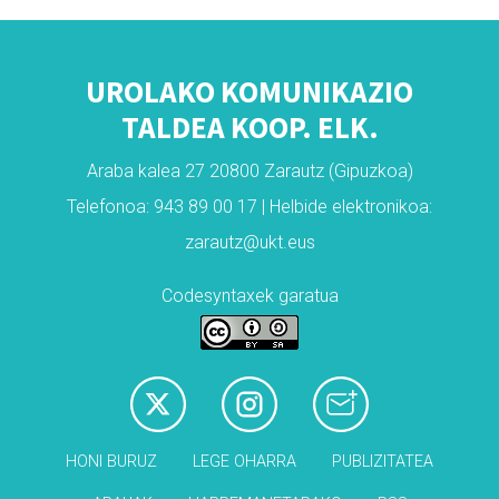
UROLAKO KOMUNIKAZIO
TALDEA KOOP. ELK.
Araba kalea 27 20800 Zarautz (Gipuzkoa)
Telefonoa: 943 89 00 17 | Helbide elektronikoa:
zarautz@ukt.eus
Codesyntaxek garatua
HONI BURUZ
LEGE OHARRA
PUBLIZITATEA