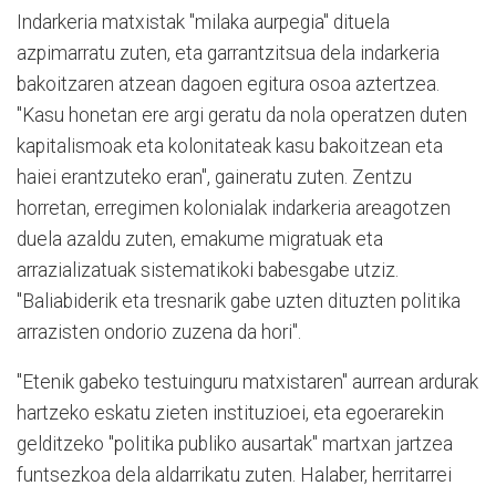
Indarkeria matxistak "milaka aurpegia" dituela
azpimarratu zuten, eta garrantzitsua dela indarkeria
bakoitzaren atzean dagoen egitura osoa aztertzea.
"Kasu honetan ere argi geratu da nola operatzen duten
kapitalismoak eta kolonitateak kasu bakoitzean eta
haiei erantzuteko eran", gaineratu zuten. Zentzu
horretan, erregimen kolonialak indarkeria areagotzen
duela azaldu zuten, emakume migratuak eta
arrazializatuak sistematikoki babesgabe utziz.
"Baliabiderik eta tresnarik gabe uzten dituzten politika
arrazisten ondorio zuzena da hori".
"Etenik gabeko testuinguru matxistaren" aurrean ardurak
hartzeko eskatu zieten instituzioei, eta egoerarekin
gelditzeko "politika publiko ausartak" martxan jartzea
funtsezkoa dela aldarrikatu zuten. Halaber, herritarrei