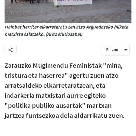
Hainbat herritar elkarretaratu zen atzo Arguedaseko hilketa
matxista salatzeko. (Aritz Mutiozabal)
Entzun
Zarauzko Mugimendu Feministak "mina,
tristura eta haserrea" agertu zuen atzo
arratsaldeko elkarretaratzean, eta
indarkeria matxistari aurre egiteko
"politika publiko ausartak" martxan
jartzea funtsezkoa dela aldarrikatu zuen.