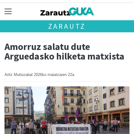
ZARAUTZ
Amorruz salatu dute
Arguedasko hilketa matxista
Aritz Mutiozabal
2026ko maiatzaren 22a