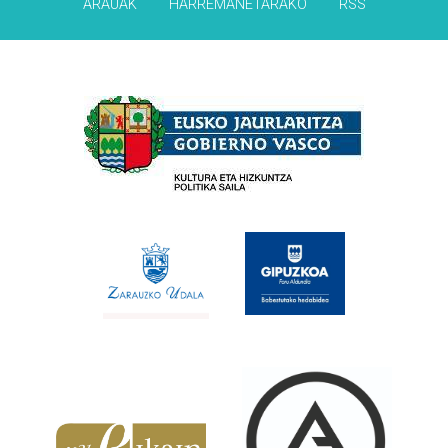
ARAUAK
HARREMANETARAKO
RSS
Babesleak