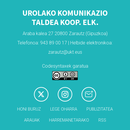
UROLAKO KOMUNIKAZIO
TALDEA KOOP. ELK.
Araba kalea 27 20800 Zarautz (Gipuzkoa)
Telefonoa: 943 89 00 17 | Helbide elektronikoa:
zarautz@ukt.eus
Codesyntaxek garatua
HONI BURUZ
LEGE OHARRA
PUBLIZITATEA
ARAUAK
HARREMANETARAKO
RSS