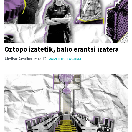
Oztopo izatetik, balio erantsi izatera
Aitziber Arzallus
mar 12
PAREKIDETASUNA