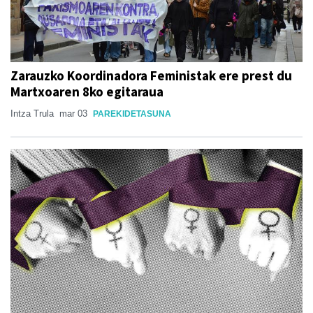
Zarauzko Koordinadora Feministak ere prest du
Martxoaren 8ko egitaraua
Intza Trula
mar 03
PAREKIDETASUNA