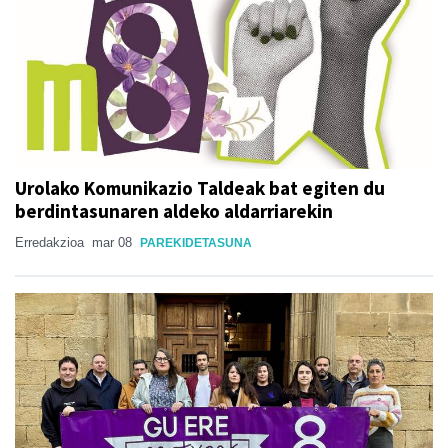
Urolako Komunikazio Taldeak bat egiten du
berdintasunaren aldeko aldarriarekin
Erredakzioa
mar 08
PAREKIDETASUNA