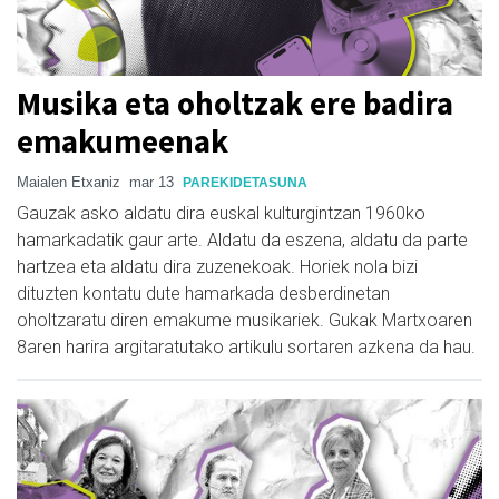
Musika eta oholtzak ere badira
emakumeenak
Maialen Etxaniz
mar 13
PAREKIDETASUNA
Gauzak asko aldatu dira euskal kulturgintzan 1960ko
hamarkadatik gaur arte. Aldatu da eszena, aldatu da parte
hartzea eta aldatu dira zuzenekoak. Horiek nola bizi
dituzten kontatu dute hamarkada desberdinetan
oholtzaratu diren emakume musikariek. Gukak Martxoaren
8aren harira argitaratutako artikulu sortaren azkena da hau.