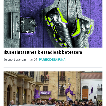
Ikusezintasunetik estadioak betetzera
Julene Sorarrain
mar 04
PAREKIDETASUNA