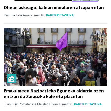
Ohean askeago, kalean moralaren atzaparretan
Onintza Lete Arrieta
mar 10
PAREKIDETASUNA
Emakumeen Nazioarteko Eguneko aldarria ozen
entzun da Zarauzko kale eta plazetan
Juan Luis Romatet eta Maialen Etxaniz
mar 08
PAREKIDETASUNA