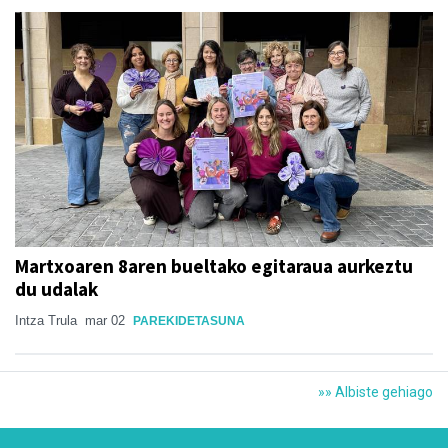
Martxoaren 8aren bueltako egitaraua aurkeztu
du udalak
Intza Trula
mar 02
PAREKIDETASUNA
»» Albiste gehiago