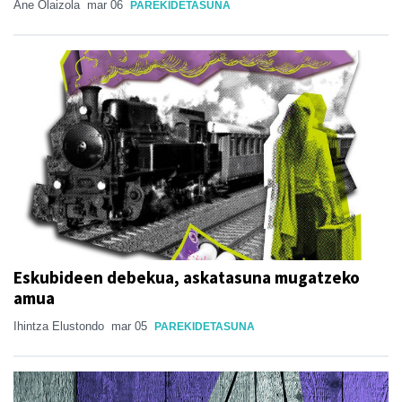
Ane Olaizola
mar 06
PAREKIDETASUNA
Eskubideen debekua, askatasuna mugatzeko
amua
Ihintza Elustondo
mar 05
PAREKIDETASUNA