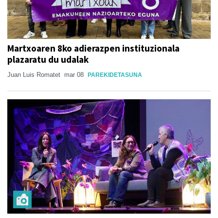
Martxoaren 8ko adierazpen instituzionala
plazaratu du udalak
Juan Luis Romatet
mar 08
PAREKIDETASUNA