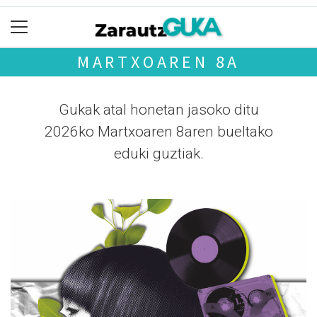
MARTXOAREN 8A
Gukak atal honetan jasoko ditu
2026ko Martxoaren 8aren bueltako
eduki guztiak.