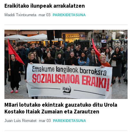
Eraikitako ilunpeak arrakalatzen
Maddi Txintxurreta
mar 03
PAREKIDETASUNA
M8ari lotutako ekintzak gauzatuko ditu Urola
Kostako Itaiak Zumaian eta Zarautzen
Juan Luis Romatet
mar 03
PAREKIDETASUNA