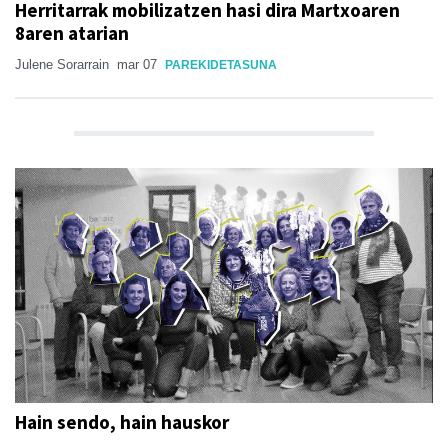
Herritarrak mobilizatzen hasi dira Martxoaren
8aren atarian
Julene Sorarrain
mar 07
PAREKIDETASUNA
Hain sendo, hain hauskor