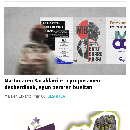
Martxoaren 8a: aldarri eta proposamen
desberdinak, egun beraren bueltan
Maialen Etxaniz
mar 08
GIZARTEA