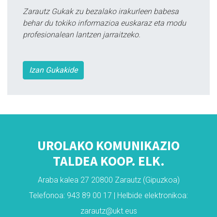
Zarautz Gukak zu bezalako irakurleen babesa
behar du tokiko informazioa euskaraz eta modu
profesionalean lantzen jarraitzeko.
Izan Gukakide
UROLAKO KOMUNIKAZIO
TALDEA KOOP. ELK.
Araba kalea 27 20800 Zarautz (Gipuzkoa)
Telefonoa: 943 89 00 17 | Helbide elektronikoa:
zarautz@ukt.eus