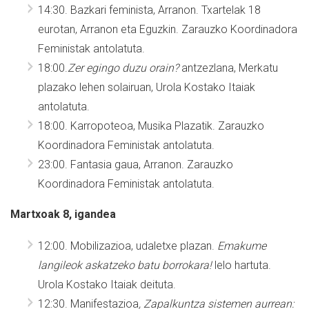
14:30.
Bazkari feminista, Arranon. Txartelak 18
eurotan, Arranon eta Eguzkin. Zarauzko Koordinadora
Feministak antolatuta.
18:00.
Zer egingo duzu orain?
antzezlana, Merkatu
plazako lehen solairuan, Urola Kostako Itaiak
antolatuta.
18:00.
Karropoteoa, Musika Plazatik. Zarauzko
Koordinadora Feministak antolatuta.
23:00.
Fantasia gaua, Arranon. Zarauzko
Koordinadora Feministak antolatuta.
Martxoak 8, igandea
12:00.
Mobilizazioa, udaletxe plazan.
Emakume
langileok askatzeko batu borrokara!
lelo hartuta.
Urola Kostako Itaiak
deituta.
12:30.
Manifestazioa
, Zapalkuntza sistemen aurrean: