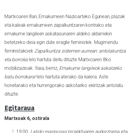
Martxoaren 8an, Emakumeen Nazioarteko Egunean, plazak
eta kaleak emakumeen zapalkuntzaren kontrako eta
emakume langileen askatasunaren aldeko aldarriekin
betetzeko deia egin dute eragile feministek. Mugimendu
feministakoek
Zapalkuntza sistemen aurrean: antolakuntza
eta borroka
lelo hartuta deitu dituzte Martxoaren 8ko
mobilizazioak. Itaia, berriz,
Emakume langileok askatzeko
batu borrokara!
lelo hartuta aterako da kalera. Aste
honetarako eta hurrengorako askotariko ekintzak antolatu
dituzte.
Egitaraua
Martxoak 6, ostirala
19:00.
Latido mariposas
proiektuaren aurkezpena eta