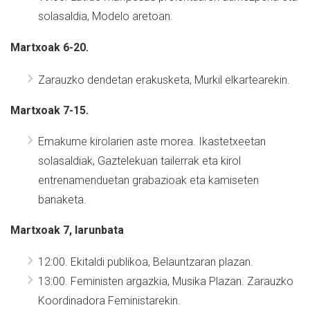
solasaldia, Modelo aretoan.
Martxoak 6-20.
Zarauzko dendetan erakusketa, Murkil elkartearekin.
Martxoak 7-15.
Emakume kirolarien aste morea. Ikastetxeetan
solasaldiak, Gaztelekuan tailerrak eta kirol
entrenamenduetan grabazioak eta kamiseten
banaketa.
Martxoak 7, larunbata
12:00.
Ekitaldi publikoa, Belauntzaran plazan.
13:00.
Feministen argazkia, Musika Plazan. Zarauzko
Koordinadora Feministarekin.