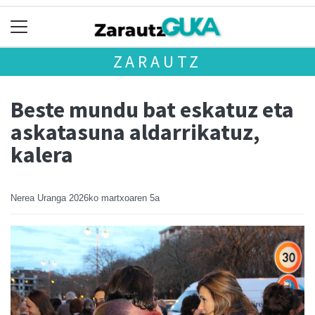
ZARAUTZ
Beste mundu bat eskatuz eta
askatasuna aldarrikatuz,
kalera
Nerea Uranga
2026ko martxoaren 5a