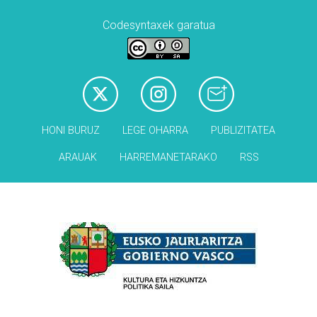
Codesyntaxek garatua
HONI BURUZ
LEGE OHARRA
PUBLIZITATEA
ARAUAK
HARREMANETARAKO
RSS
Babesleak