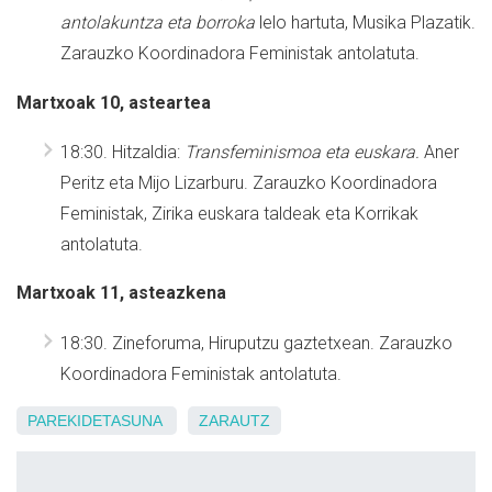
antolakuntza eta borroka
lelo hartuta, Musika Plazatik.
Zarauzko Koordinadora Feministak antolatuta.
Martxoak 10, asteartea
18:30.
Hitzaldia:
Transfeminismoa eta euskara.
Aner
Peritz eta Mijo Lizarburu. Zarauzko Koordinadora
Feministak, Zirika euskara taldeak eta Korrikak
antolatuta.
Martxoak 11, asteazkena
18:30.
Zineforuma, Hiruputzu gaztetxean. Zarauzko
Koordinadora Feministak antolatuta.
PAREKIDETASUNA
ZARAUTZ