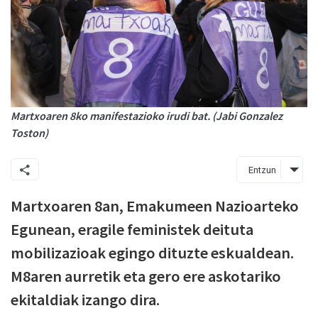
Martxoaren 8ko manifestazioko irudi bat. (Jabi Gonzalez
Toston)
Entzun
Martxoaren 8an, Emakumeen Nazioarteko
Egunean, eragile feministek deituta
mobilizazioak egingo dituzte eskualdean.
M8aren aurretik eta gero ere askotariko
ekitaldiak izango dira.