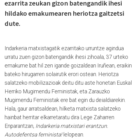
ezarrita zeukan gizon batengandik ihesi
hildako emakumearen heriotza gaitzetsi
dute.
Indarkeria matxistagatik ezarritako urruntze agindua
urratu zuen gizon batengandik ihesi zihoala, 37 urteko
emakume bat hil zen igande goizaldean Iruñean, eraikin
bateko hirugarren solairutik erori ostean. Heriotza
salatzeko mobilizazioak deitu ditu aste honetan Euskal
Herriko Mugimendu Feministak, eta Zarauzko
Mugimendu Feministak ere bat egin du deialdiarekin.
Hala, gaur arratsaldean, hilketa matxista salatzeko
hainbat herritar elkarretaratu dira Lege Zaharren
Enparantzan,
Indarkeria matxistari erantzun.
Autodefentsa feminista!
lelopean.