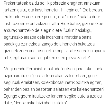
Prekaritateak ez du soilik pobrezia eragiten: arriskuan
jartzen gaitu, eta kasu honetan, hil egin du". Era berean,
erakundeen aurka ere jo dute, eta "irmoki" salatu dute
instituzioen erantzukizun falta. Bide batez, gizonezkoei
ardurak hartzeko deia egin diete: "Jakin badakigu,
egiturazko arazoa dela indarkeria matxista baina
badakigu ezinezkoa izango dela honekin bukatzea
gizonek zuen anaitasun eta konplizitate sareekin apurtu
arte, egiturara sostengatzen duen pieza zarete".
Mugimendu Feministak autodefentsan jarraituko duela
azpimarratu du, "gure artean aliantzak sortzen, gune
seguruak eraikitzen, kolektibotasunetik politika egiten,
behar den bezian bestetan salatzen eta kaleak hartzen".
Egungo egoera iraultzeko lanean segiko dutela azaldu
dute, "denok aske bizi ahal izateko".