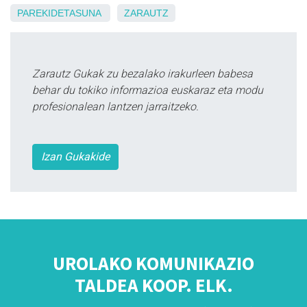
PAREKIDETASUNA
ZARAUTZ
Zarautz Gukak zu bezalako irakurleen babesa
behar du tokiko informazioa euskaraz eta modu
profesionalean lantzen jarraitzeko.
Izan Gukakide
UROLAKO KOMUNIKAZIO
TALDEA KOOP. ELK.