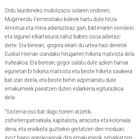
Ordu laurdeneko mobilizazio isilaren ondoren,
Mugimendu Feministako kideek hartu dute hitza.
Amorrua eta mina adierazteaz gain, biktimaren senideei
eta lagunei elkartasuna nahiz babes osoa adierazi
diete. Era berean, gogora ekarri du urtea hasi denetik
Euskal Herrian izandako hirugarren hilketa matxista dela
Iruñeakoa. Era berean, gogor salatu dute azken hamar
egunetan bi hilketa matxista eta beste hilketa saiakera
bat izan direla, eta beste behin azpimarratu dute
emakumeek pairatzen duten indarkeria egiturazkoa
dela.
"Sistema oso bat dago honen atzetik;
zisheteropatriarkala, kapitalista, arrazista eta koloniala
dena, eta erailketa guztiekin gertatzen den moduan,
inoiz baino agerikoagoak dira emakumeok zeharkatzen