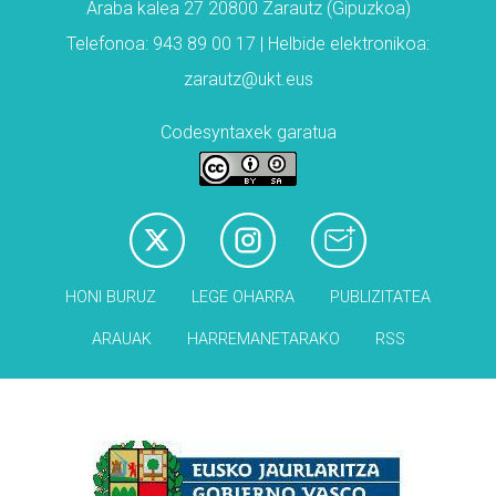
Araba kalea 27 20800 Zarautz (Gipuzkoa)
Telefonoa: 943 89 00 17 | Helbide elektronikoa:
zarautz@ukt.eus
Codesyntaxek garatua
HONI BURUZ
LEGE OHARRA
PUBLIZITATEA
ARAUAK
HARREMANETARAKO
RSS
Babesleak