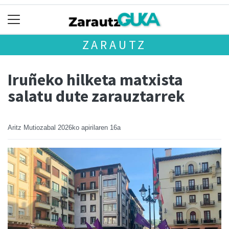
ZARAUTZ
Iruñeko hilketa matxista
salatu dute zarauztarrek
Aritz Mutiozabal
2026ko apirilaren 16a