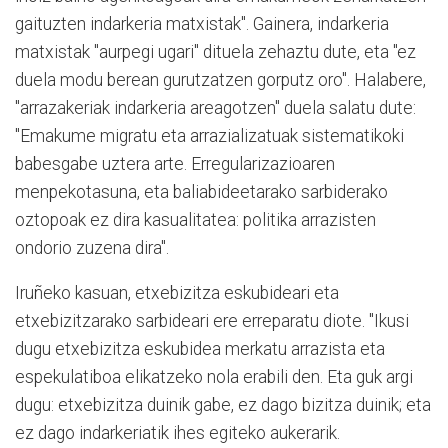
gaituzten indarkeria matxistak". Gainera, indarkeria
matxistak "aurpegi ugari" dituela zehaztu dute, eta "ez
duela modu berean gurutzatzen gorputz oro". Halabere,
"arrazakeriak indarkeria areagotzen" duela salatu dute:
"Emakume migratu eta arrazializatuak sistematikoki
babesgabe uztera arte. Erregularizazioaren
menpekotasuna, eta baliabideetarako sarbiderako
oztopoak ez dira kasualitatea: politika arrazisten
ondorio zuzena dira".
Iruñeko kasuan, etxebizitza eskubideari eta
etxebizitzarako sarbideari ere erreparatu diote. "Ikusi
dugu etxebizitza eskubidea merkatu arrazista eta
espekulatiboa elikatzeko nola erabili den. Eta guk argi
dugu: etxebizitza duinik gabe, ez dago bizitza duinik; eta
ez dago indarkeriatik ihes egiteko aukerarik.