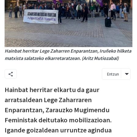
Hainbat herritar Lege Zaharren Enparantzan, Iruñeko hilketa
matxista salatzeko elkarretaratzean. (Aritz Mutiozabal)
Entzun
Hainbat herritar elkartu da gaur
arratsaldean Lege Zaharraren
Enparantzan, Zarauzko Mugimendu
Feministak deitutako mobilizazioan.
Igande goizaldean urruntze agindua