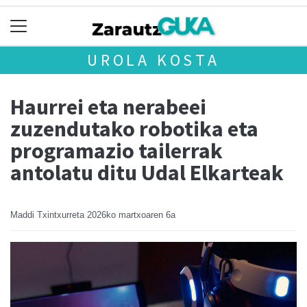
UROLA KOSTA
Haurrei eta nerabeei
zuzendutako robotika eta
programazio tailerrak
antolatu ditu Udal Elkarteak
Maddi Txintxurreta
2026ko martxoaren 6a