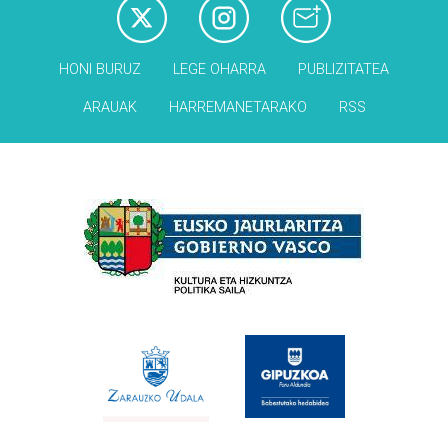
HONI BURUZ
LEGE OHARRA
PUBLIZITATEA
ARAUAK
HARREMANETARAKO
RSS
Babesleak