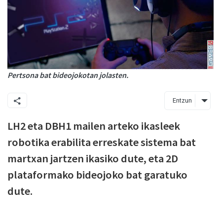
Pertsona bat bideojokotan jolasten.
Entzun
LH2 eta DBH1 mailen arteko ikasleek
robotika erabilita erreskate sistema bat
martxan jartzen ikasiko dute, eta 2D
plataformako bideojoko bat garatuko
dute.