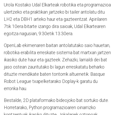
Urola Kostako Udal Elkarteak robotika eta programazioa
ulertzeko eta praktikan jartzeko bi tailer antolatu ditu
LH2 eta DBH1 arteko haur eta gazteentzat. Apirilaren
7tik 10era bitarte izango dira saioak, Udal Elkartearen
egoitza nagusian, 9:30etik 13:30era.
OpenLab ekimenaren baitan antolatutako saio hauetan,
robotika erabilita erreskate sistema bat martxan jartzen
ikasiko dute haur eta gazteek. Zehazki, larrialdi dei bat
jaso ostean zauritutako bi lagun erreskatatu beharko
dituzte mendikate baten tontorrik altuenetik. Basque
Robot League txapelketarako Doplay-k garatu du
erronka hau.
Bestalde, 2D plataformako bideojoko bat sortuko dute.
Horretarako, Python programazioaren oinarrizko
kontzeptuak ikasiko dituzte. Jokalariek oztopoak