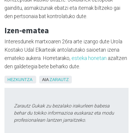
gainditu, asmakizunak ebatzi eta itemak biltzeko gai
den pertsonaia bat kontrolatuko dute.
Izen-ematea
Interesdunek martxoaren 26ra arte izango dute Urola
Kostako Udal Elkarteak antolatutako saioetan izena
emateko aukera. Horretarako,
esteka honetan
azaltzen
den galdetegia bete beharko dute.
HEZKUNTZA
AIA
ZARAUTZ
Zarautz Gukak zu bezalako irakurleen babesa
behar du tokiko informazioa euskaraz eta modu
profesionalean lantzen jarraitzeko.