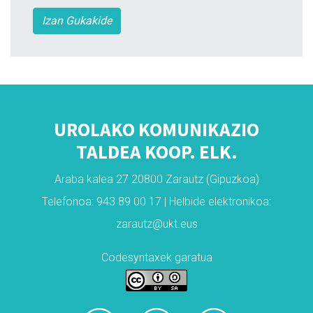
Izan Gukakide
UROLAKO KOMUNIKAZIO
TALDEA KOOP. ELK.
Araba kalea 27 20800 Zarautz (Gipuzkoa)
Telefonoa: 943 89 00 17 | Helbide elektronikoa:
zarautz@ukt.eus
Codesyntaxek garatua