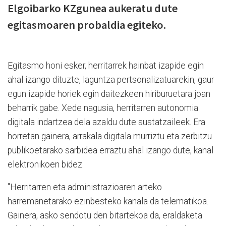
Elgoibarko KZgunea aukeratu dute
egitasmoaren probaldia egiteko.
Egitasmo honi esker, herritarrek hainbat izapide egin
ahal izango dituzte, laguntza pertsonalizatuarekin, gaur
egun izapide horiek egin daitezkeen hiriburuetara joan
beharrik gabe. Xede nagusia, herritarren autonomia
digitala indartzea dela azaldu dute sustatzaileek. Era
horretan gainera, arrakala digitala murriztu eta zerbitzu
publikoetarako sarbidea erraztu ahal izango dute, kanal
elektronikoen bidez.
"Herritarren eta administrazioaren arteko
harremanetarako ezinbesteko kanala da telematikoa.
Gainera, asko sendotu den bitartekoa da, eraldaketa