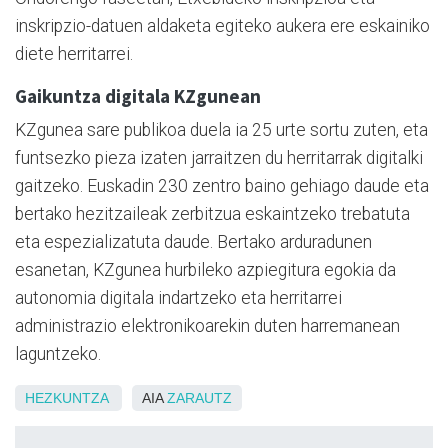
inskripzio-datuen aldaketa egiteko aukera ere eskainiko
diete herritarrei.
Gaikuntza digitala KZgunean
KZgunea sare publikoa duela ia 25 urte sortu zuten, eta
funtsezko pieza izaten jarraitzen du herritarrak digitalki
gaitzeko. Euskadin 230 zentro baino gehiago daude eta
bertako hezitzaileak zerbitzua eskaintzeko trebatuta
eta espezializatuta daude. Bertako arduradunen
esanetan, KZgunea hurbileko azpiegitura egokia da
autonomia digitala indartzeko eta herritarrei
administrazio elektronikoarekin duten harremanean
laguntzeko.
HEZKUNTZA
AIA
ZARAUTZ