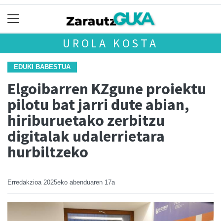
UROLA KOSTA
EDUKI BABESTUA
Elgoibarren KZgune proiektu
pilotu bat jarri dute abian,
hiriburuetako zerbitzu
digitalak udalerrietara
hurbiltzeko
Erredakzioa
2025eko abenduaren 17a