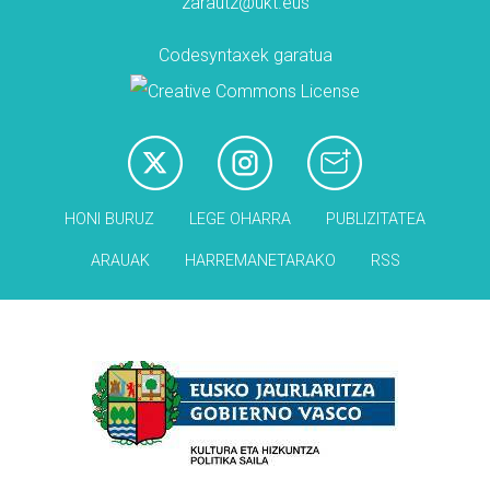
zarautz@ukt.eus
Codesyntaxek garatua
HONI BURUZ
LEGE OHARRA
PUBLIZITATEA
ARAUAK
HARREMANETARAKO
RSS
Babesleak