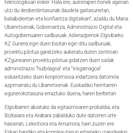
teknologikoari esker. Hala ere, aurrerapen honek agerian
utzi du desberdintasunak daudela gaitasunetan,
baliabideetan eta konfiantza digitalean", azaldu du Maria
Ubarretxenak, Gobernantza, Administrazio Digital eta
Autogobernuaren sailburuak. Adierazpenok Elgoibarko
KZ Gunera egin duen bisitan egin ditu sailburuak,
proiektu pilotua garatzeko aukeratu duten zentroan.
KZgunearen proiektu pilotua gidatzen duen sailak
administrazio "hurbilagoa" eta "irisgarriagoa"
eskaintzeko duen konpromisoa indartzera datorrela
azpimarratu du Ubarretxenak. Euskadiko herritarren
egunerokotasuna erraztuko duena, haren berbetan.
Elgoibarren abiatuko da egitasmoaren probaldia, eta
Bizkaiara eta Arabara zabalduko dute datorren urte
hasieran, Lekeitiora eta Amurriora, hain zuzen ere.
Eskari handiko eta konplexutasun ertaineko izapideekin