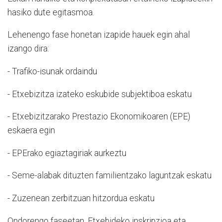
hasiko dute egitasmoa.
Lehenengo fase honetan izapide hauek egin ahal
izango dira:
- Trafiko-isunak ordaindu
- Etxebizitza izateko eskubide subjektiboa eskatu
- Etxebizitzarako Prestazio Ekonomikoaren (EPE)
eskaera egin
- EPErako egiaztagiriak aurkeztu
- Seme-alabak dituzten familientzako laguntzak eskatu
- Zuzenean zerbitzuan hitzordua eskatu
Ondorengo faseetan, Etxebideko inskripzioa eta