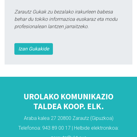
Zarautz Gukak zu bezalako irakurleen babesa
behar du tokiko informazioa euskaraz eta modu
profesionalean lantzen jarraitzeko.
Izan Gukakide
UROLAKO KOMUNIKAZIO
TALDEA KOOP. ELK.
Araba kalea 27 20800 Zarautz (Gipuzkoa)
Telefonoa: 943 89 00 17 | Helbide elektronikoa: