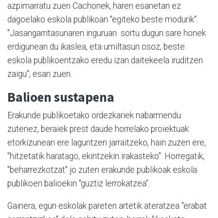
azpimarratu zuen Cachonek, haren esanetan ez
dagoelako eskola publikoan "egiteko beste modurik".
"Jasangarritasunaren inguruan sortu dugun sare honek
erdigunean du ikaslea, eta umiltasun osoz, beste
eskola publikoentzako eredu izan daitekeela iruditzen
zaigu", esan zuen.
Balioen sustapena
Erakunde publikoetako ordezkariek nabarmendu
zutenez, beraiek prest daude horrelako proiektuak
etorkizunean ere laguntzen jarraitzeko, hain zuzen ere,
"hitzetatik haratago, ekintzekin irakasteko". Horregatik,
"beharrezkotzat" jo zuten erakunde publikoak eskola
publikoen balioekin "guztiz lerrokatzea".
Gainera, egun eskolak pareten artetik ateratzea "erabat