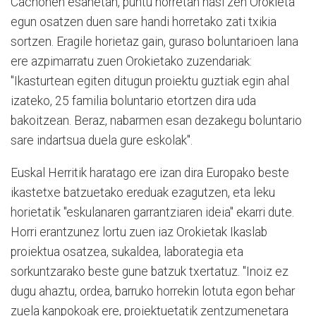
Cachonen esanetan, puntu horretan hasi zen Orokieta
egun osatzen duen sare handi horretako zati txikia
sortzen. Eragile horietaz gain, guraso boluntarioen lana
ere azpimarratu zuen Orokietako zuzendariak:
"Ikasturtean egiten ditugun proiektu guztiak egin ahal
izateko, 25 familia boluntario etortzen dira uda
bakoitzean. Beraz, nabarmen esan dezakegu boluntario
sare indartsua duela gure eskolak".
Euskal Herritik haratago ere izan dira Europako beste
ikastetxe batzuetako ereduak ezagutzen, eta leku
horietatik "eskulanaren garrantziaren ideia" ekarri dute.
Horri erantzunez lortu zuen iaz Orokietak Ikaslab
proiektua osatzea, sukaldea, laborategia eta
sorkuntzarako beste gune batzuk txertatuz. "Inoiz ez
dugu ahaztu, ordea, barruko horrekin lotuta egon behar
zuela kanpokoak ere, proiektuetatik zentzumenetara