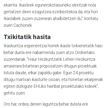
ekarrita. Ikasleek egunerokotasuneko ekintzak nola
gertatzen diren ezagutzea ezinbestekoa da, eta hori
Ikaslabek zuzen-zuzenean ahalbidetzen du", kontatu
zuen Cachonek.
Txikitatik hasita
Ikaskuntza esperientzia horrek ikasle txikienetatik hasi
behar duela ere nabarmendu zuen atzo Orokietako
zuzendariak. "Haur Hezkuntzatik Lehen Hezkuntza
amaierara bitartean proposatzen ditugun proiektuak
lotuta daude, elkar zapaldu gabe. Egun 24 proiektu
ditugu martxan ikasturte osoan, eta horietan ekarpenak
egiten dizkigute EHUko hainbat proiektutako kideek",
gehitu zuen.
Oro har, ordea, denen laguntza behar dutela ere