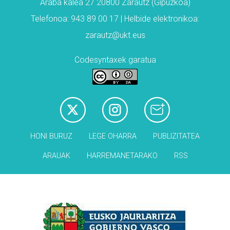
Araba kalea 27 20800 Zarautz (Gipuzkoa)
Telefonoa: 943 89 00 17 | Helbide elektronikoa:
zarautz@ukt.eus
Codesyntaxek garatua
HONI BURUZ
LEGE OHARRA
PUBLIZITATEA
ARAUAK
HARREMANETARAKO
RSS
Babesleak