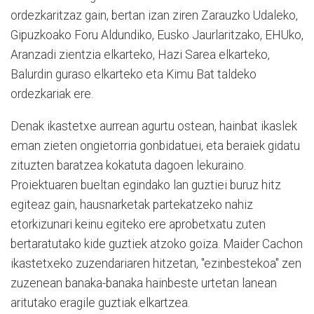
ordezkaritzaz gain, bertan izan ziren Zarauzko Udaleko,
Gipuzkoako Foru Aldundiko, Eusko Jaurlaritzako, EHUko,
Aranzadi zientzia elkarteko, Hazi Sarea elkarteko,
Balurdin guraso elkarteko eta Kimu Bat taldeko
ordezkariak ere.
Denak ikastetxe aurrean agurtu ostean, hainbat ikaslek
eman zieten ongietorria gonbidatuei, eta beraiek gidatu
zituzten baratzea kokatuta dagoen lekuraino.
Proiektuaren bueltan egindako lan guztiei buruz hitz
egiteaz gain, hausnarketak partekatzeko nahiz
etorkizunari keinu egiteko ere aprobetxatu zuten
bertaratutako kide guztiek atzoko goiza. Maider Cachon
ikastetxeko zuzendariaren hitzetan, "ezinbestekoa" zen
zuzenean banaka-banaka hainbeste urtetan lanean
aritutako eragile guztiak elkartzea.