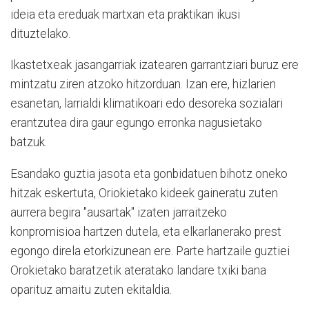
ideia eta ereduak martxan eta praktikan ikusi
dituztelako.
Ikastetxeak jasangarriak izatearen garrantziari buruz ere
mintzatu ziren atzoko hitzorduan. Izan ere, hizlarien
esanetan, larrialdi klimatikoari edo desoreka sozialari
erantzutea dira gaur egungo erronka nagusietako
batzuk.
Esandako guztia jasota eta gonbidatuen bihotz oneko
hitzak eskertuta, Oriokietako kideek gaineratu zuten
aurrera begira "ausartak" izaten jarraitzeko
konpromisioa hartzen dutela, eta elkarlanerako prest
egongo direla etorkizunean ere. Parte hartzaile guztiei
Orokietako baratzetik ateratako landare txiki bana
oparituz amaitu zuten ekitaldia.