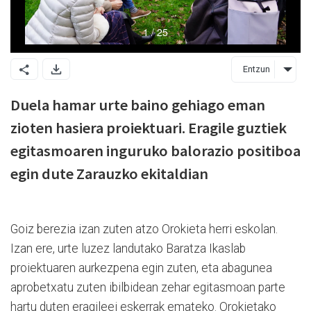
Entzun
Duela hamar urte baino gehiago eman
zioten hasiera proiektuari. Eragile guztiek
egitasmoaren inguruko balorazio positiboa
egin dute Zarauzko ekitaldian
Goiz berezia izan zuten atzo Orokieta herri eskolan.
Izan ere, urte luzez landutako Baratza Ikaslab
proiektuaren aurkezpena egin zuten, eta abagunea
aprobetxatu zuten ibilbidean zehar egitasmoan parte
hartu duten eragileei eskerrak emateko. Orokietako