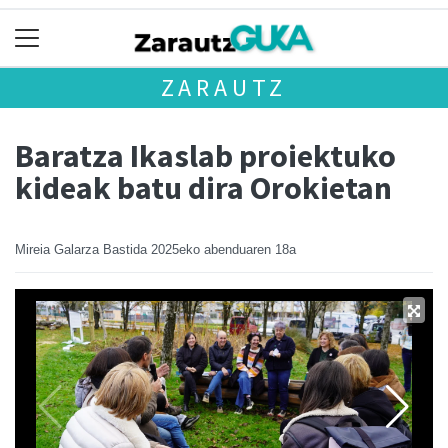
ZARAUTZ
Baratza Ikaslab proiektuko
kideak batu dira Orokietan
Mireia Galarza Bastida
2025eko abenduaren 18a