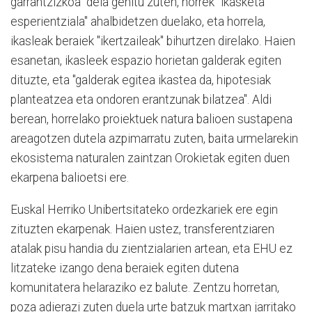
garrantzizkoa" dela gehitu zuten, horrek "ikasketa
esperientziala" ahalbidetzen duelako, eta horrela,
ikasleak beraiek "ikertzaileak" bihurtzen direlako. Haien
esanetan, ikasleek espazio horietan galderak egiten
dituzte, eta "galderak egitea ikastea da, hipotesiak
planteatzea eta ondoren erantzunak bilatzea". Aldi
berean, horrelako proiektuek natura balioen sustapena
areagotzen dutela azpimarratu zuten, baita urmelarekin
ekosistema naturalen zaintzan Orokietak egiten duen
ekarpena balioetsi ere.
Euskal Herriko Unibertsitateko ordezkariek ere egin
zituzten ekarpenak. Haien ustez, transferentziaren
atalak pisu handia du zientzialarien artean, eta EHU ez
litzateke izango dena beraiek egiten dutena
komunitatera helaraziko ez balute. Zentzu horretan,
poza adierazi zuten duela urte batzuk martxan jarritako