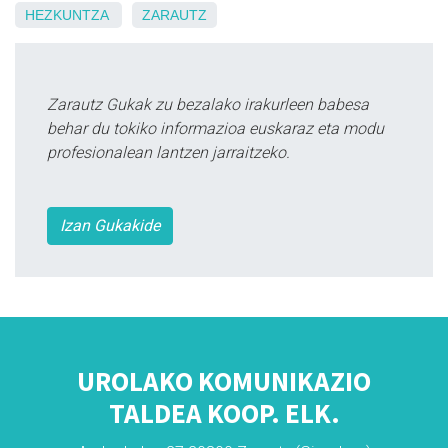
HEZKUNTZA
ZARAUTZ
Zarautz Gukak zu bezalako irakurleen babesa
behar du tokiko informazioa euskaraz eta modu
profesionalean lantzen jarraitzeko.
Izan Gukakide
UROLAKO KOMUNIKAZIO
TALDEA KOOP. ELK.