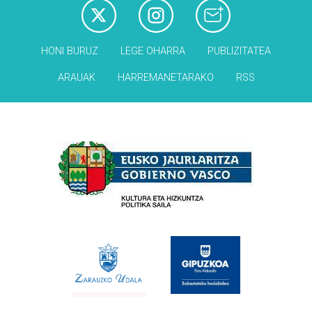
HONI BURUZ
LEGE OHARRA
PUBLIZITATEA
ARAUAK
HARREMANETARAKO
RSS
Babesleak