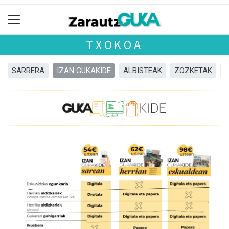
TXOKOA
SARRERA
IZAN GUKAKIDE
ALBISTEAK
ZOZKETAK