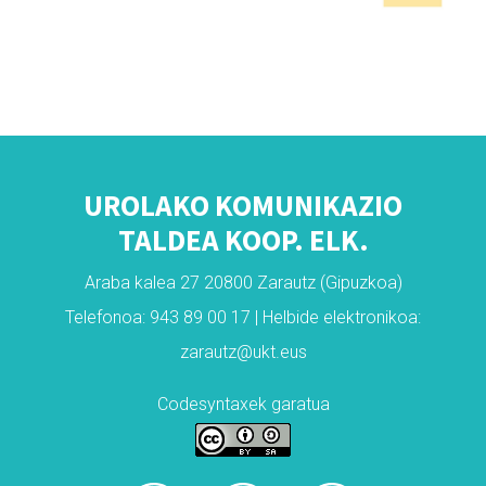
UROLAKO KOMUNIKAZIO
TALDEA KOOP. ELK.
Araba kalea 27 20800 Zarautz (Gipuzkoa)
Telefonoa: 943 89 00 17 | Helbide elektronikoa:
zarautz@ukt.eus
Codesyntaxek garatua