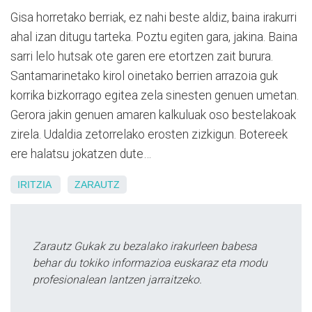
Gisa horretako berriak, ez nahi beste aldiz, baina irakurri
ahal izan ditugu tarteka. Poztu egiten gara, jakina. Baina
sarri lelo hutsak ote garen ere etortzen zait burura.
Santamarinetako kirol oinetako berrien arrazoia guk
korrika bizkorrago egitea zela sinesten genuen umetan.
Gerora jakin genuen amaren kalkuluak oso bestelakoak
zirela. Udaldia zetorrelako erosten zizkigun. Botereek
ere halatsu jokatzen dute…
IRITZIA
ZARAUTZ
Zarautz Gukak zu bezalako irakurleen babesa
behar du tokiko informazioa euskaraz eta modu
profesionalean lantzen jarraitzeko.