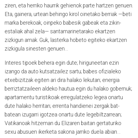
ziren, eta herriko haurrik gehienok parte hartzen genuen.
Eta, gainera, urtean behingo kirol oinetako berriak —beti
marka berekoak, oinpeko babesik gabeak eta zikin-
estaliak ahal zela— santamarinetarako ekartzen
zizkigun amak. Guk, lasterka hobeto egiteko ekartzen
zizkigula sinesten genuen…
Interes tipoek behera egin dute; hiriguneetan ezin
izango da auto kutsatzailez sartu; babes ofizialeko
etxebizitzak egiten ari dira halako lekutan; energia
berriztatzaileen aldeko hautua egin du halako gobernuk;
apartamentu turistikoak erregulatzeko legea onartu
dute halako herritan; errenta handienei zergak bat-
batean izugarri igotzea onartu dute legebiltzarrean;
Vatikanoak hitzeman du Elizaren baitan gertaturiko
sexu abusuen ikerketa sakona jarriko duela abian…