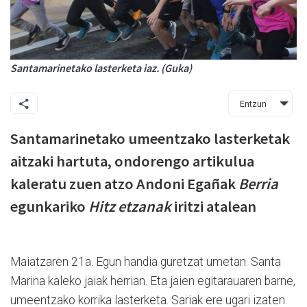
Santamarinetako lasterketa iaz. (Guka)
Entzun
Santamarinetako umeentzako lasterketak
aitzaki hartuta, ondorengo artikulua
kaleratu zuen atzo Andoni Egañak
Berria
egunkariko
Hitz etzanak
iritzi atalean
Maiatzaren 21a. Egun handia guretzat umetan. Santa
Marina kaleko jaiak herrian. Eta jaien egitarauaren barne,
umeentzako korrika lasterketa. Sariak ere ugari izaten