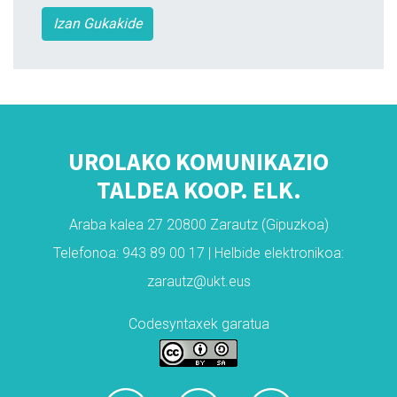
Izan Gukakide
UROLAKO KOMUNIKAZIO
TALDEA KOOP. ELK.
Araba kalea 27 20800 Zarautz (Gipuzkoa)
Telefonoa: 943 89 00 17 | Helbide elektronikoa:
zarautz@ukt.eus
Codesyntaxek garatua