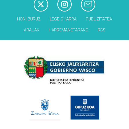
HONI BURUZ
LEGE OHARRA
PUBLIZITATEA
ARAUAK
HARREMANETARAKO
RSS
Babesleak