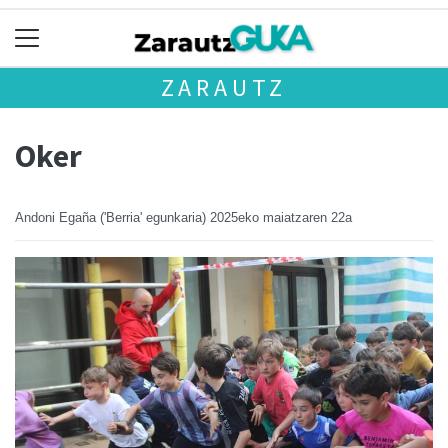
ZARAUTZ
Oker
Andoni Egaña ('Berria' egunkaria)
2025eko maiatzaren 22a