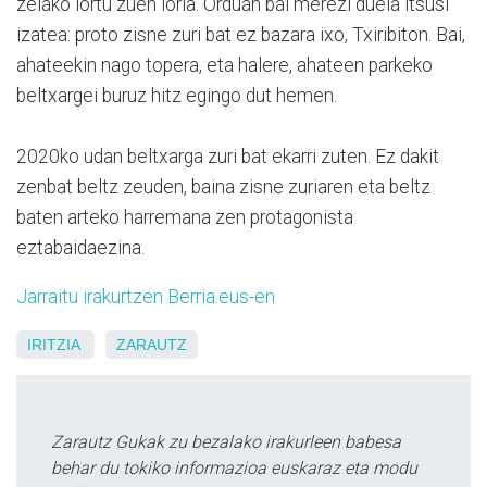
zelako lortu zuen loria. Orduan bai merezi duela itsusi
izatea: proto zisne zuri bat ez bazara ixo, Txiribiton. Bai,
ahateekin nago topera, eta halere, ahateen parkeko
beltxargei buruz hitz egingo dut hemen.
2020ko udan beltxarga zuri bat ekarri zuten. Ez dakit
zenbat beltz zeuden, baina zisne zuriaren eta beltz
baten arteko harremana zen protagonista
eztabaidaezina.
Jarraitu irakurtzen Berria.eus-en
IRITZIA
ZARAUTZ
Zarautz Gukak zu bezalako irakurleen babesa
behar du tokiko informazioa euskaraz eta modu