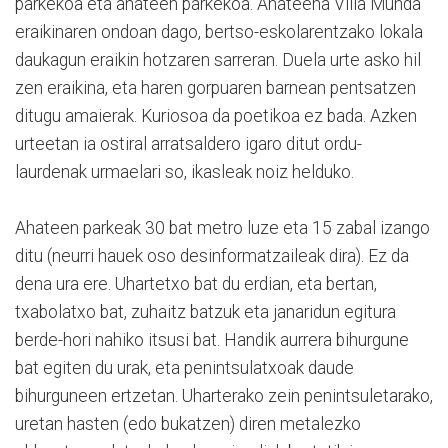
parkekoa eta ahateen parkekoa. Ahateena Villa Munda
eraikinaren ondoan dago, bertso-eskolarentzako lokala
daukagun eraikin hotzaren sarreran. Duela urte asko hil
zen eraikina, eta haren gorpuaren barnean pentsatzen
ditugu amaierak. Kuriosoa da poetikoa ez bada. Azken
urteetan ia ostiral arratsaldero igaro ditut ordu-
laurdenak urmaelari so, ikasleak noiz helduko.
Ahateen parkeak 30 bat metro luze eta 15 zabal izango
ditu (neurri hauek oso desinformatzaileak dira). Ez da
dena ura ere. Uhartetxo bat du erdian, eta bertan,
txabolatxo bat, zuhaitz batzuk eta janaridun egitura
berde-hori nahiko itsusi bat. Handik aurrera bihurgune
bat egiten du urak, eta penintsulatxoak daude
bihurguneen ertzetan. Uharterako zein penintsuletarako,
uretan hasten (edo bukatzen) diren metalezko