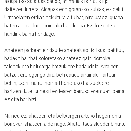
aldapatxo xalatuak daude, animaliak bertatik igo
daitezen lurrera. Aldapak edo goranzko zubiak, ez dakit.
Urmaelaren erdian eskultura altu bat, nire ustez iguana
baten antza duen animalia bat duena. Ez du zentzu
handirik baina hor dago.
Ahateen parkean ez daude ahateak soilik. Ikusi baititut,
badakit hainbat koloretako ahateez gain, dortoka
taldeak eta beltxarga batzuk ere badaudela. Arrainen
batzuk ere egongo dira, beti daude arrainak. Tartean
behin, txori marroi normal horietako batzuek ere
hartzen dute lur hesi berdearen barruko eremuan, baina
ez dira hor bizi.
Ni, neurez, ahateen eta beltxargen arteko hegemonia-
borrokan ahateen alde nago. Ahate itsusiak eder bihurtu