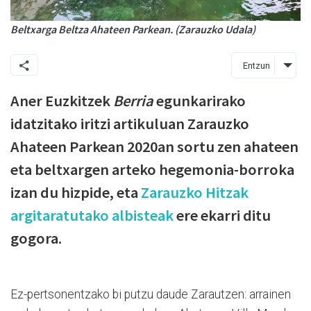
Beltxarga Beltza Ahateen Parkean. (Zarauzko Udala)
Entzun
Aner Euzkitzek
Berria
egunkarirako
idatzitako iritzi artikuluan Zarauzko
Ahateen Parkean 2020an sortu zen ahateen
eta beltxargen arteko hegemonia-borroka
izan du hizpide, eta
Zarauzko Hitzak
argitaratutako albisteak
ere ekarri ditu
gogora.
Ez-pertsonentzako bi putzu daude Zarautzen: arrainen