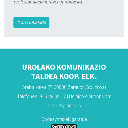
profesionalean lantzen jarraitzeko.
Izan Gukakide
UROLAKO KOMUNIKAZIO
TALDEA KOOP. ELK.
Araba kalea 27 20800 Zarautz (Gipuzkoa)
Telefonoa: 943 89 00 17 | Helbide elektronikoa:
zarautz@ukt.eus
Codesyntaxek garatua