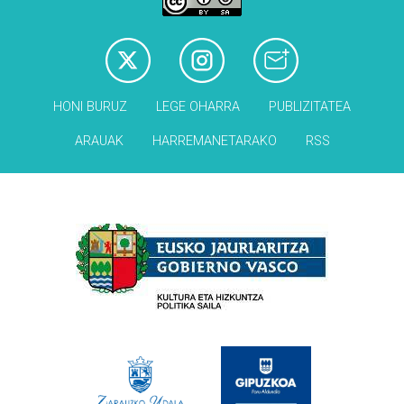
HONI BURUZ
LEGE OHARRA
PUBLIZITATEA
ARAUAK
HARREMANETARAKO
RSS
Babesleak