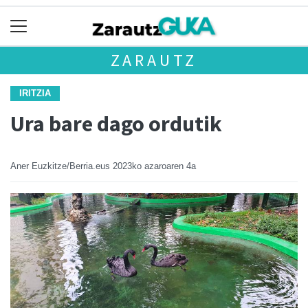
ZARAUTZ
IRITZIA
Ura bare dago ordutik
Aner Euzkitze/Berria.eus
2023ko azaroaren 4a