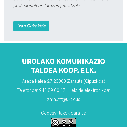
profesionalean lantzen jarraitzeko.
Izan Gukakide
UROLAKO KOMUNIKAZIO
TALDEA KOOP. ELK.
Araba kalea 27 20800 Zarautz (Gipuzkoa)
Telefonoa: 943 89 00 17 | Helbide elektronikoa:
zarautz@ukt.eus
Codesyntaxek garatua