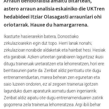
Arraun denboraldia amaitu bitartean,
astero arraun analisia eskainiko die UKTren
hedabideei Itziar Olasagasti arraunlari ohi
oriotarrak. Hauxe du hamargarrena.
Ikasturte hasierarekin batera, Donostiako
zirkulazioarekin egin dut topo. Herri lanak nonahi;
zirkulazioan norabide aldaketak eta hainbat hesi. Hesiak
eta garabiak. Azken urteetan garabiaren laguntzaz ikusi
ditugu traineruak uretaratzen eta lehorreratzen, hori ere
berritasunen parte da. Zenbat aldiz pentsatu ote dugu
entrenamenduetan, marea behean zen egunetan eta
saio luzeen ondoren, ez al zegoen trainerua igotzen
lagunduko duen aparaturik asmatu duen ingeniaririk.
Zenbat aldiz aipatu ote dugu entrenamenduaren zatirik
gogorrena zela trainerua lehorreratzea. Argi ibili behar