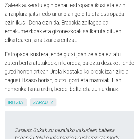
Zaleek aukeratu egin behar: estropada ikusi eta ezin
arranplara jaitsi, edo arranplan gelditu eta estropada
ezin ikusi. Dena ezin da. Erabakia zailagoa da
emakumezkoak eta gizonezkoak sailkatuta dituen
elkartearen jarraitzailearentzat.
Estropada ikustera jende gutxi joan zela baieztatu
zuten bertaratutakoek; nik, ordea, baiezta dezaket jende
gutxi horren artean Urola Kostako koloreak izan zirela
nagusi. Itsaso horian, putzu gorri eta marroiak. Han
hemenka tanta urdin, berde, beltz eta zuri-urdinak.
IRITZIA
ZARAUTZ
Zarautz Gukak zu bezalako irakurleen babesa
behar du tokiko informazioa euskaraz eta modu