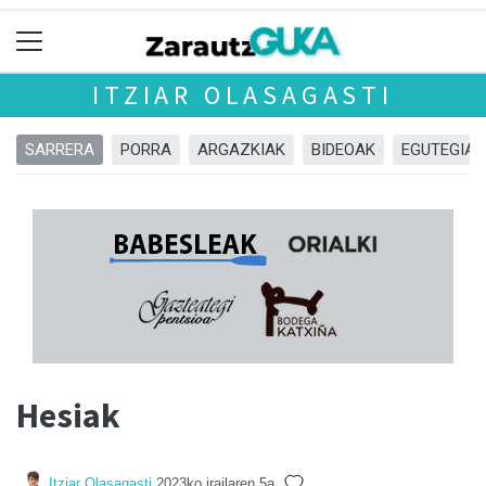
ITZIAR OLASAGASTI
SARRERA
PORRA
ARGAZKIAK
BIDEOAK
EGUTEGIA
Hesiak
Itziar Olasagasti
2023ko irailaren 5a