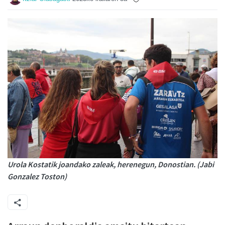
Urola Kostatik joandako zaleak, herenegun, Donostian. (Jabi
Gonzalez Toston)