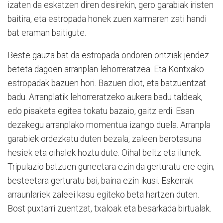
izaten da eskatzen diren desirekin, gero garabiak iristen
baitira, eta estropada honek zuen xarmaren zati handi
bat eraman baitigute.
Beste gauza bat da estropada ondoren ontziak jendez
beteta dagoen arranplan lehorreratzea. Eta Kontxako
estropadak bazuen hori. Bazuen diot, eta batzuentzat
badu. Arranplatik lehorreratzeko aukera badu taldeak,
edo pisaketa egitea tokatu bazaio, gaitz erdi. Esan
dezakegu arranplako momentua izango duela. Arranpla
garabiek ordezkatu duten bezala, zaleen berotasuna
hesiek eta oihalek hoztu dute. Oihal beltz eta ilunek.
Tripulazio batzuen guneetara ezin da gerturatu ere egin;
besteetara gerturatu bai, baina ezin ikusi. Eskerrak
arraunlariek zaleei kasu egiteko beta hartzen duten.
Bost puxtarri zuentzat, txaloak eta besarkada birtualak.