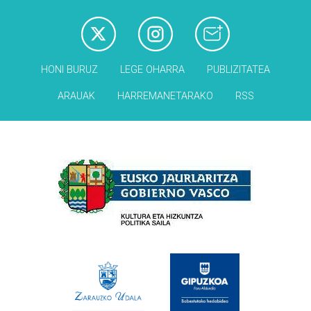
HONI BURUZ
LEGE OHARRA
PUBLIZITATEA
ARAUAK
HARREMANETARAKO
RSS
Babesleak