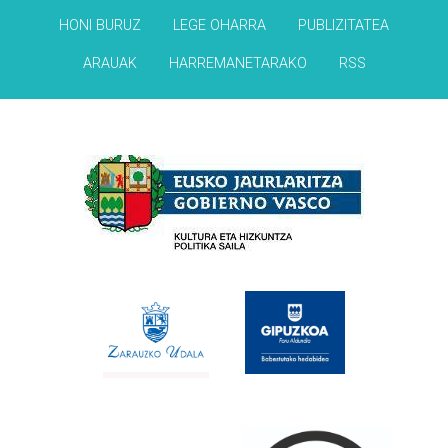
HONI BURUZ
LEGE OHARRA
PUBLIZITATEA
ARAUAK
HARREMANETARAKO
RSS
Babesleak