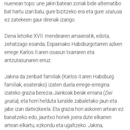
nuenean topo: une jakin batean zoriak bide alternatibo
bat hartu izan balu, gure bizitzeko era eta gure
status
a
ez zatekeen gaur direnak izango.
Dena letorke XVII. mendearen amaieratik, edota,
zehatzago esanda, Espainiako Habsburgotarren azken
errege Karlos II.aren osasun txarraren eta
antzutasunaren erruz.
Jakina da zenbait familiak (Karlos II.aren Habsburg
familiak, esaterako) izaten duela errege-erregina
izateko grazia berezia Jainkoak berak emana (
Dei
gratia
), eta horri helduta lurralde zabaletako jaun eta
jabe izan daitezkeela. Eta grazia hori askoren artean ez
banatzeko edo, jauntxo horiek joera dute elkarren
artean elkartu, ezkondu eta ugaltzeko. Jakina,