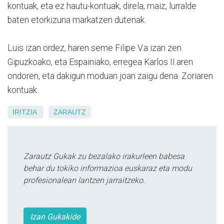
kontuak, eta ez hautu-kontuak, direla, maiz, lurralde
baten etorkizuna markatzen dutenak.
Luis izan ordez, haren seme Filipe V.a izan zen
Gipuzkoako, eta Espainiako, erregea Karlos II.aren
ondoren, eta dakigun moduan joan zaigu dena. Zoriaren
kontuak.
IRITZIA
ZARAUTZ
Zarautz Gukak zu bezalako irakurleen babesa
behar du tokiko informazioa euskaraz eta modu
profesionalean lantzen jarraitzeko.
Izan Gukakide