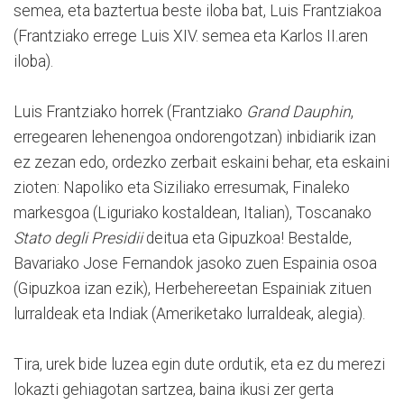
semea, eta baztertua beste iloba bat, Luis Frantziakoa
(Frantziako errege Luis XIV. semea eta Karlos II.aren
iloba).
Luis Frantziako horrek (Frantziako
Grand Dauphin
,
erregearen lehenengoa ondorengotzan) inbidiarik izan
ez zezan edo, ordezko zerbait eskaini behar, eta eskaini
zioten: Napoliko eta Siziliako erresumak, Finaleko
markesgoa (Liguriako kostaldean, Italian), Toscanako
Stato degli Presidii
deitua eta Gipuzkoa! Bestalde,
Bavariako Jose Fernandok jasoko zuen Espainia osoa
(Gipuzkoa izan ezik), Herbehereetan Espainiak zituen
lurraldeak eta Indiak (Ameriketako lurraldeak, alegia).
Tira, urek bide luzea egin dute ordutik, eta ez du merezi
lokazti gehiagotan sartzea, baina ikusi zer gerta