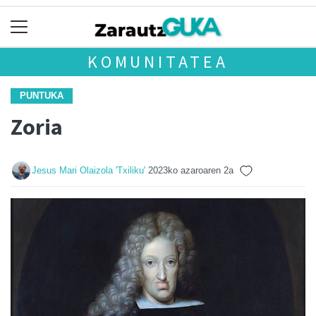
KOMUNITATEA
PUNTUKA
Zoria
Jesus Mari Olaizola 'Txiliku'
2023ko azaroaren 2a