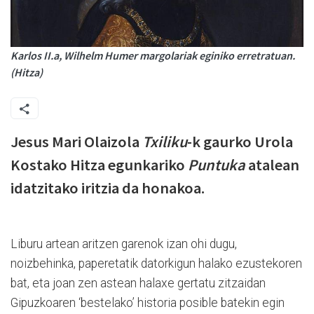
Karlos II.a, Wilhelm Humer margolariak eginiko erretratuan.
(Hitza)
Jesus Mari Olaizola
Txiliku
-k gaurko Urola
Kostako Hitza egunkariko
Puntuka
atalean
idatzitako iritzia da honakoa.
Liburu artean aritzen garenok izan ohi dugu,
noizbehinka, paperetatik datorkigun halako ezustekoren
bat, eta joan zen astean halaxe gertatu zitzaidan
Gipuzkoaren ‘bestelako’ historia posible batekin egin