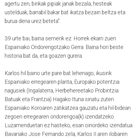
agertu zen, birikak pipiak janak bezala, hesteak
ustelduak, barrabil bakar bat ikatza bezain beltza eta
burua dena urez beteta".
39 urte bai, baina semerik ez. Horrek ekarri zuen
Espainiako Ondorengotzako Gerra. Baina hori beste
historia bat da, eta goazen gurera.
Karlos hil baino urte pare bat lehenago, ikusirik
Espainiako erregearen planta, Europako potentzia
nagusiek (Ingalaterra, Herbehereetako Probintzia
Batuak eta Frantzia) Hagako Ituna sinatu zuten
Espainiako Koroaren zatikatzea gauzatu eta hil-bidean
zegoen erregearen ondorengoa(k) izendatzeko.
Luzamenduetan ez hasteko, esan oinordeko izendatua
Bavariako Jose Fernando zela, Karlos II.aren ilobaren