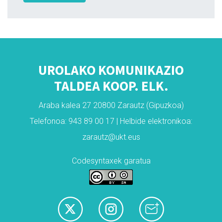
UROLAKO KOMUNIKAZIO
TALDEA KOOP. ELK.
Araba kalea 27 20800 Zarautz (Gipuzkoa)
Telefonoa: 943 89 00 17 | Helbide elektronikoa:
zarautz@ukt.eus
Codesyntaxek garatua