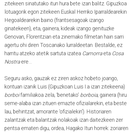
zitekeen sinatutako itun hura bete izan balitz. Gipuzkoa
lotuagorik egon zitekeen Euskal Herriko Iparraldearekin
Hegoaldearekin baino (frantsesagoak izango
ginatekeen), eta, gainera, kideak izango genituzke
Genovan, Florentzian eta zinemako filmetan hain sarri
agertu ohi diren Toscanako lurraldeetan. Bestalde, ez
harritu atzeko atetik sartuta izatea
Camorra
eta
Cosa
Nostra
ere…
Seguru asko, gauzak ez ziren askoz hobeto joango,
kontuan izanik Luis (Gipuzkoan Luis I.a izan zitekeena)
borboi
familiakoa zela, ‘benetako’
borboia
, gainera (hiru
seme-alaba izan zituen emazte ofizialarekin, eta beste
lau, behintzat, amorante ‘ofizialekin’). Historiaren
zalantzak eta balantzak nolakoak izan daitezkeen zer
pentsa ematen digu, ordea, Hagako Itun horrek: zoriaren