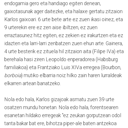
endogamia gero eta handiago egiten denean,
gaixotasunak ager daitezke, eta halaxe gertatu zitzaion
Karlos gaixoari. 6 urte bete arte ez zuen ikasi oinez, eta
9 urterekin ere ez zen aise ibiltzen, ez zuen
erraztasunez hitz egiten, ez zekien ez irakurtzen eta ez
idazten eta larri-larri zenbatzen zuen ehun arte. Gainera,
4 urte besterik ez zituela hil zitzaion aita (Filipe IV.a) eta
berehala hasi ziren Leopoldo enperadorea (Habsburg
familiakoa) eta Frantziako Luis XIV.a erregea (Bourbon,
borboia
) mutiko elbarria noiz hilko zain haren lurraldeak
elkarren artean banatzeko.
Nola edo hala, Karlos gizajoak asmatu zuen 39 urte
osatzen mundu honetan. Nola edo hala, forentsearen
esanetan hildako erregeak "ez zeukan gorputzean odol
tanta bakar bat ere, bihotza piper-ale baten antzekoa