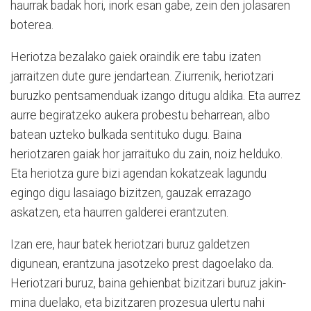
haurrak badak hori, inork esan gabe, zein den jolasaren
boterea.
Heriotza bezalako gaiek oraindik ere tabu izaten
jarraitzen dute gure jendartean. Ziurrenik, heriotzari
buruzko pentsamenduak izango ditugu aldika. Eta aurrez
aurre begiratzeko aukera probestu beharrean, albo
batean uzteko bulkada sentituko dugu. Baina
heriotzaren gaiak hor jarraituko du zain, noiz helduko.
Eta heriotza gure bizi agendan kokatzeak lagundu
egingo digu lasaiago bizitzen, gauzak errazago
askatzen, eta haurren galderei erantzuten.
Izan ere, haur batek heriotzari buruz galdetzen
digunean, erantzuna jasotzeko prest dagoelako da.
Heriotzari buruz, baina gehienbat bizitzari buruz jakin-
mina duelako, eta bizitzaren prozesua ulertu nahi