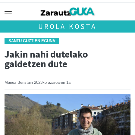
UROLA KOSTA
SANTU GUZTIEN EGUNA
Jakin nahi dutelako
galdetzen dute
Manex Beristain
2023ko azaroaren 1a