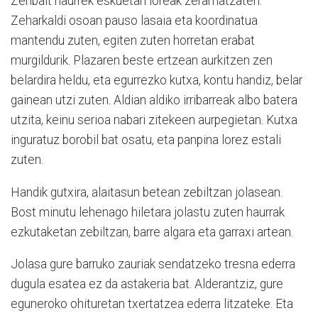
Zenbait haurrek eskuetan loreak zeramatzaten.
Zeharkaldi osoan pauso lasaia eta koordinatua
mantendu zuten, egiten zuten horretan erabat
murgildurik. Plazaren beste ertzean aurkitzen zen
belardira heldu, eta egurrezko kutxa, kontu handiz, belar
gainean utzi zuten. Aldian aldiko irribarreak albo batera
utzita, keinu serioa nabari zitekeen aurpegietan. Kutxa
inguratuz borobil bat osatu, eta panpina lorez estali
zuten.
Handik gutxira, alaitasun betean zebiltzan jolasean.
Bost minutu lehenago hiletara jolastu zuten haurrak
ezkutaketan zebiltzan, barre algara eta garraxi artean.
Jolasa gure barruko zauriak sendatzeko tresna ederra
dugula esatea ez da astakeria bat. Alderantziz, gure
eguneroko ohituretan txertatzea ederra litzateke. Eta