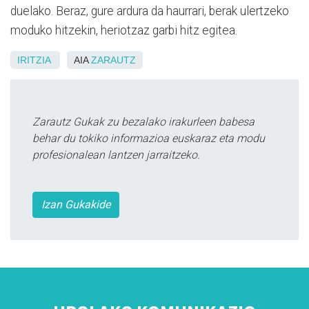
duelako. Beraz, gure ardura da haurrari, berak ulertzeko
moduko hitzekin, heriotzaz garbi hitz egitea.
IRITZIA
AIA
ZARAUTZ
Zarautz Gukak zu bezalako irakurleen babesa
behar du tokiko informazioa euskaraz eta modu
profesionalean lantzen jarraitzeko.
Izan Gukakide