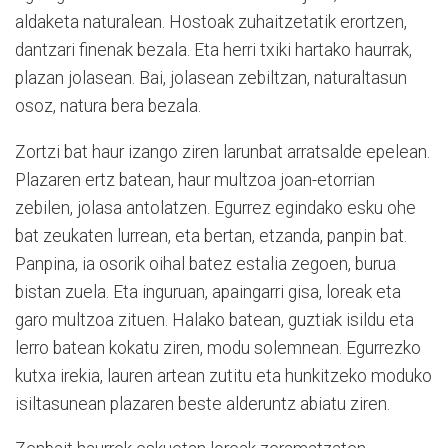
aldaketa naturalean. Hostoak zuhaitzetatik erortzen,
dantzari finenak bezala. Eta herri txiki hartako haurrak,
plazan jolasean. Bai, jolasean zebiltzan, naturaltasun
osoz, natura bera bezala.
Zortzi bat haur izango ziren larunbat arratsalde epelean.
Plazaren ertz batean, haur multzoa joan-etorrian
zebilen, jolasa antolatzen. Egurrez egindako esku ohe
bat zeukaten lurrean, eta bertan, etzanda, panpin bat.
Panpina, ia osorik oihal batez estalia zegoen, burua
bistan zuela. Eta inguruan, apaingarri gisa, loreak eta
garo multzoa zituen. Halako batean, guztiak isildu eta
lerro batean kokatu ziren, modu solemnean. Egurrezko
kutxa irekia, lauren artean zutitu eta hunkitzeko moduko
isiltasunean plazaren beste alderuntz abiatu ziren.