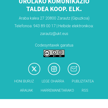
UROLAKO KOMUNIKAZIO
TALDEA KOOP. ELK.
Araba kalea 27 20800 Zarautz (Gipuzkoa)
Telefonoa: 943 89 00 17 | Helbide elektronikoa:
zarautz@ukt.eus
Codesyntaxek garatua
HONI BURUZ
LEGE OHARRA
PUBLIZITATEA
ARAUAK
HARREMANETARAKO
RSS
Babesleak