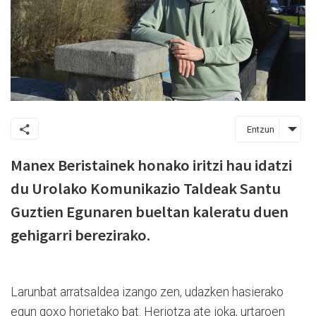
Entzun
Manex Beristainek honako iritzi hau idatzi
du Urolako Komunikazio Taldeak Santu
Guztien Egunaren bueltan kaleratu duen
gehigarri berezirako.
Larunbat arratsaldea izango zen, udazken hasierako
egun goxo horietako bat. Heriotza ate joka, urtaroen