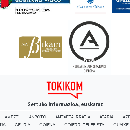
Gertuko informazioa, euskaraz
AMEZTI
ANBOTO
ANTXETA IRRATIA
ATARIA
AZP
TIA
GEURIA
GOIENA
GOIERRI TELEBISTA
GUAIXE