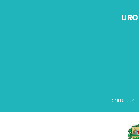
URO
HONI BURUZ