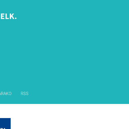
ELK.
s
ARAKO
RSS