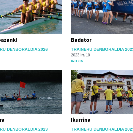
pazank!
Badator
RU DENBORALDIA 2026
TRAINERU DENBORALDIA 202
2023 ira 19
IRITZIA
ra
Ikurrina
RU DENBORALDIA 2023
TRAINERU DENBORALDIA 202