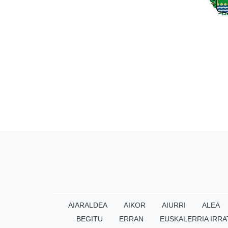
AIARALDEA
AIKOR
AIURRI
ALEA
BEGITU
ERRAN
EUSKALERRIA IRRA