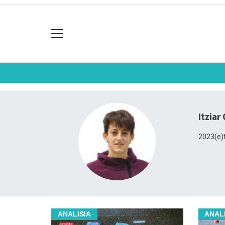
Itziar
2023(e)t
ANALISIA
ANAL