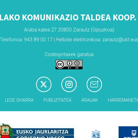
LAKO KOMUNIKAZIO TALDEA KOOP. 
Araba kalea 27 20800 Zarautz (Gipuzkoa)
Telefonoa: 943 89 00 17 | Helbide elektronikoa: zarautz@ukt.eu
Codesyntaxek garatua
LEGE OHARRA
PUBLIZITATEA
ARAUAK
HARREMANET
Babesleak