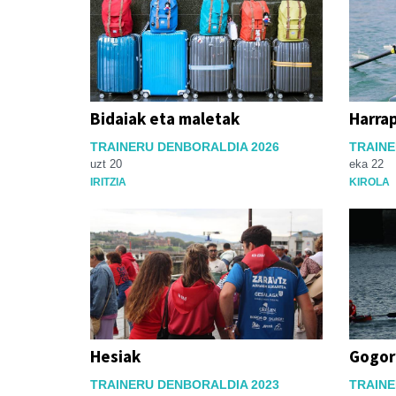
Bidaiak eta maletak
Harra
TRAINERU DENBORALDIA 2026
TRAINE
uzt 20
eka 22
IRITZIA
KIROLA
Hesiak
Gogor
TRAINERU DENBORALDIA 2023
TRAINE