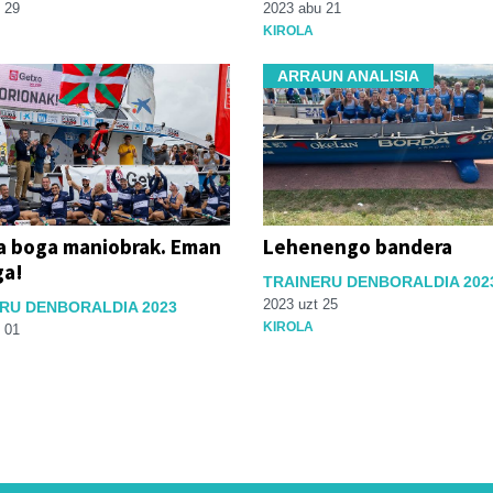
 29
2023 abu 21
KIROLA
ARRAUN ANALISIA
ta boga maniobrak. Eman
Lehenengo bandera
ga!
TRAINERU DENBORALDIA 202
2023 uzt 25
RU DENBORALDIA 2023
KIROLA
 01