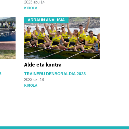
2023 abu 14
KIROLA
ARRAUN ANALISIA
Alde eta kontra
3
TRAINERU DENBORALDIA 2023
2023 uzt 18
KIROLA