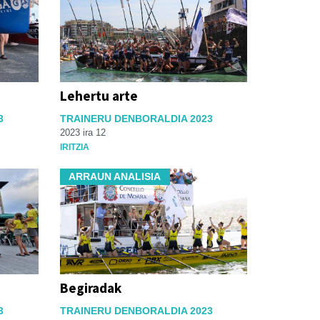
Lehertu arte
3
TRAINERU DENBORALDIA 2023
2023 ira 12
IRITZIA
ARRAUN ANALISIA
Begiradak
3
TRAINERU DENBORALDIA 2023