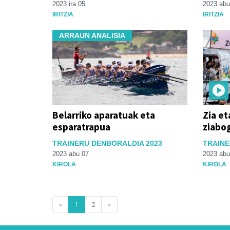
2023 ira 05
2023 abu
IRITZIA
IRITZIA
ARRAUN ANALISIA
Belarriko aparatuak eta
Zia e
esparatrapua
ziabo
TRAINERU DENBORALDIA 2023
TRAINE
2023 abu 07
2023 abu
KIROLA
KIROLA
«
1
2
»