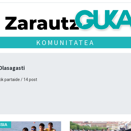
KOMUNITATEA
 Olasagasti
ik partaide / 14 post
ISIA