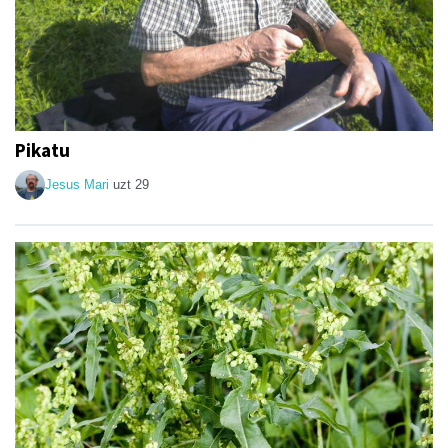
Pikatu
Jesus Mari
uzt 29