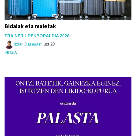
Bidaiak eta maletak
TRAINERU DENBORALDIA 2026
Itziar Olasagasti
uzt 20
IRITZIA