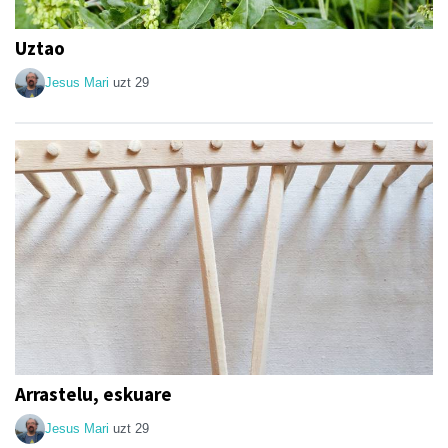
Uztao
Jesus Mari
uzt 29
Arrastelu, eskuare
Jesus Mari
uzt 29