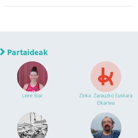
Partaideak
Leire Ibar
Zirika. Zarauzko Euskara
Elkartea