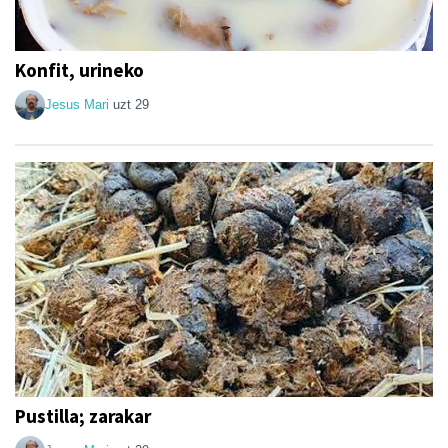
Konfit, urineko
Jesus Mari
uzt 29
Pustilla; zarakar