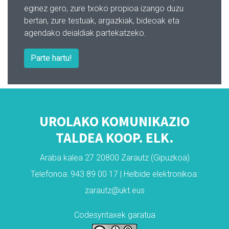
eginez gero, zure txoko propioa izango duzu
bertan, zure testuak, argazkiak, bideoak eta
agendako deialdiak partekatzeko.
Parte hartu!
UROLAKO KOMUNIKAZIO
TALDEA KOOP. ELK.
Araba kalea 27 20800 Zarautz (Gipuzkoa)
Telefonoa: 943 89 00 17 | Helbide elektronikoa:
zarautz@ukt.eus
Codesyntaxek garatua