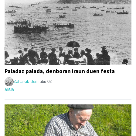
Paladaz palada, denboran iraun duen festa
Zaharrak Berri
abu 02
AISIA