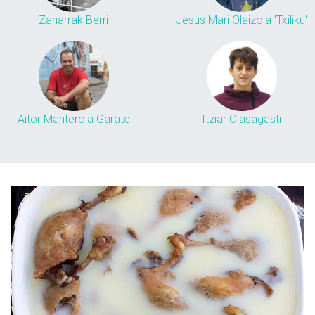
Zaharrak Berri
Jesus Mari Olaizola 'Txiliku'
Aitor Manterola Garate
Itziar Olasagasti