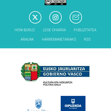
HONI BURUZ
LEGE OHARRA
PUBLIZITATEA
ARAUAK
HARREMANETARAKO
RSS
Babesleak