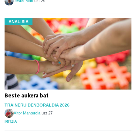
Jesus Mari
uzt 29
ANALISIA
Beste aukera bat
TRAINERU DENBORALDIA 2026
Aitor Manterola
uzt 27
IRITZIA