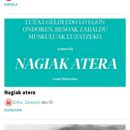
KIROLA
Nagiak atera
Zirika. Zarauzko
abu 02
EUSKARA