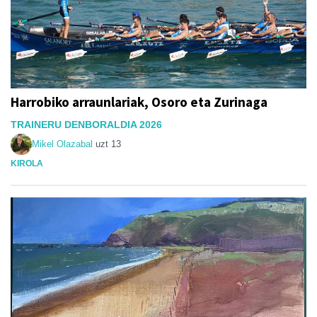
Harrobiko arraunlariak, Osoro eta Zurinaga
TRAINERU DENBORALDIA 2026
Mikel Olazabal
uzt 13
KIROLA