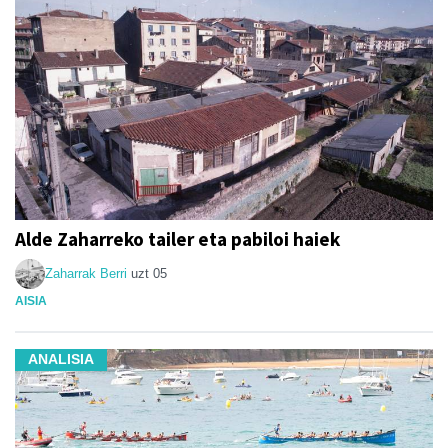
Alde Zaharreko tailer eta pabiloi haiek
Zaharrak Berri
uzt 05
AISIA
ANALISIA