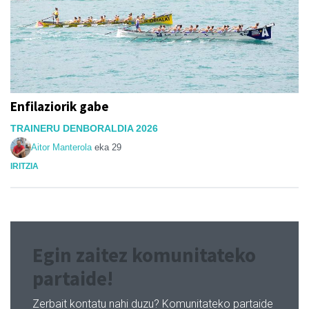
Enfilaziorik gabe
TRAINERU DENBORALDIA 2026
Aitor Manterola
eka 29
IRITZIA
Egin zaitez komunitateko
partaide!
Zerbait kontatu nahi duzu? Komunitateko partaide