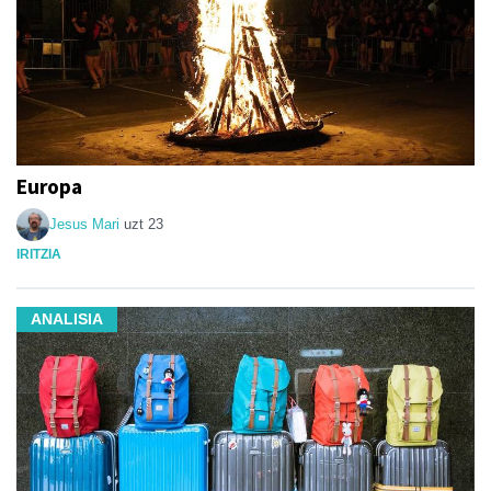
Europa
Jesus Mari
uzt 23
IRITZIA
ANALISIA