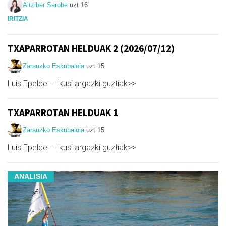
Aitziber Sarobe
uzt 16
IRITZIA
TXAPARROTAN HELDUAK 2 (2026/07/12)
Zarauzko Eskubaloia
uzt 15
Luis Epelde – Ikusi argazki guztiak>>
TXAPARROTAN HELDUAK 1
Zarauzko Eskubaloia
uzt 15
Luis Epelde – Ikusi argazki guztiak>>
ANALISIA