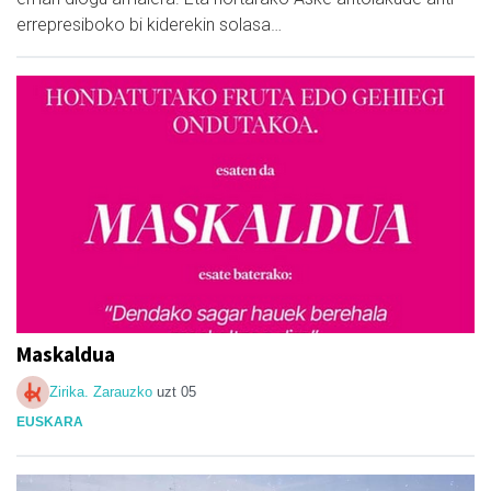
errepresiboko bi kiderekin solasa…
Maskaldua
Zirika. Zarauzko
uzt 05
EUSKARA