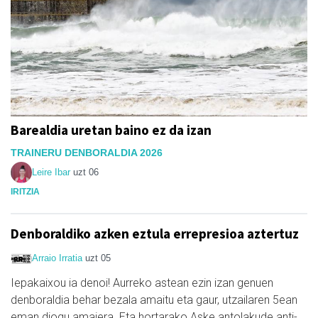
Barealdia uretan baino ez da izan
TRAINERU DENBORALDIA 2026
Leire Ibar
uzt 06
IRITZIA
Denboraldiko azken eztula errepresioa aztertuz
Arraio Irratia
uzt 05
Iepakaixou ia denoi! Aurreko astean ezin izan genuen
denboraldia behar bezala amaitu eta gaur, utzailaren 5ean
eman diogu amaiera. Eta hortarako Aske antolakude anti-