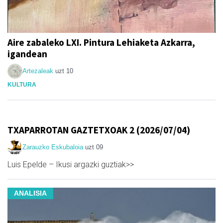
Aire zabaleko LXI. Pintura Lehiaketa Azkarra,
igandean
Artezaleak
uzt 10
KULTURA
TXAPARROTAN GAZTETXOAK 2 (2026/07/04)
Zarauzko Eskubaloia
uzt 09
Luis Epelde – Ikusi argazki guztiak>>
ANALISIA