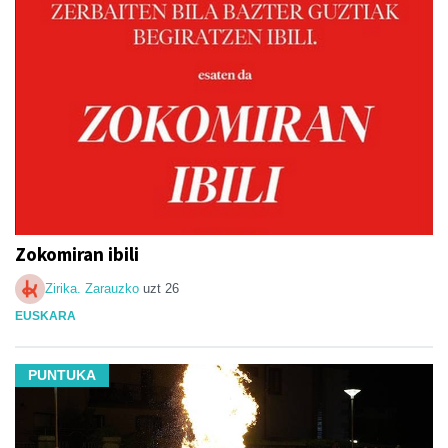
Zokomiran ibili
Zirika. Zarauzko
uzt 26
EUSKARA
PUNTUKA