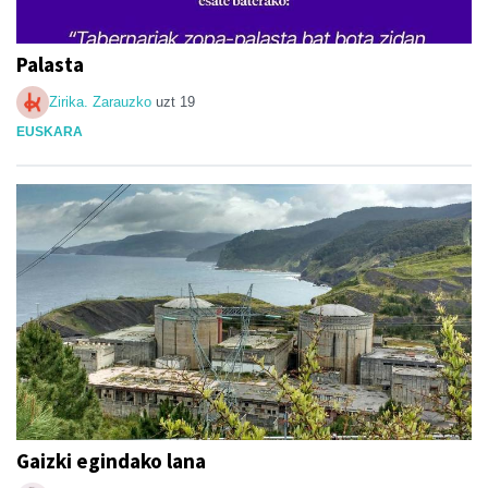
Palasta
Zirika. Zarauzko
uzt 19
EUSKARA
Gaizki egindako lana