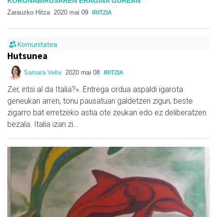
KORONABIRUSAREN ERAGINA GUREAN
Zarauzko Hitza
2020 mai 09
IRITZIA
Komunitatea
Hutsunea
Samara Velte
2020 mai 08
IRITZIA
Zer, iritsi al da Italia?». Entrega ordua aspaldi igarota
geneukan arren, tonu pausatuan galdetzen zigun, beste
zigarro bat erretzeko astia ote zeukan edo ez deliberatzen
bezala. Italia izan zi…