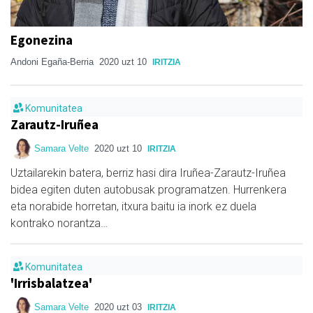
Egonezina
Andoni Egaña-Berria
2020 uzt 10
IRITZIA
Komunitatea
Zarautz-Iruñea
Samara Velte
2020 uzt 10
IRITZIA
Uztailarekin batera, berriz hasi dira Iruñea-Zarautz-Iruñea
bidea egiten duten autobusak programatzen. Hurrenkera
eta norabide horretan, itxura baitu ia inork ez duela
kontrako norantza…
Komunitatea
'Irrisbalatzea'
Samara Velte
2020 uzt 03
IRITZIA