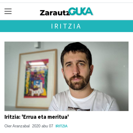
IRITZIA
Iritzia: 'Errua eta meritua'
Oier Aranzabal
2020 abu 07
IRITZIA