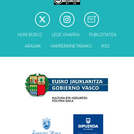
HONI BURUZ
LEGE OHARRA
PUBLIZITATEA
ARAUAK
HARREMANETARAKO
RSS
Babesleak