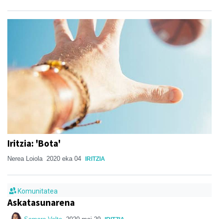
Iritzia: 'Bota'
Nerea Loiola
2020 eka 04
IRITZIA
Komunitatea
Askatasunarena