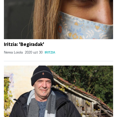
Iritzia: 'Begiradak'
Nerea Loiola
2020 uzt 30
IRITZIA