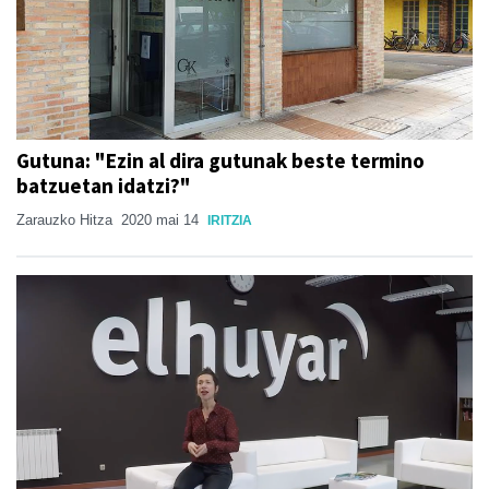
Gutuna: "Ezin al dira gutunak beste termino
batzuetan idatzi?"
Zarauzko Hitza
2020 mai 14
IRITZIA