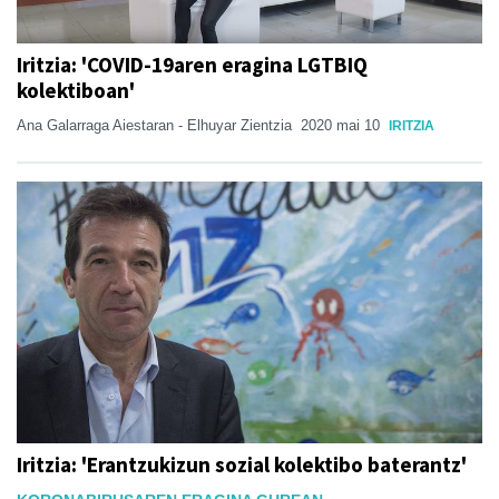
Iritzia: 'COVID-19aren eragina LGTBIQ
kolektiboan'
Ana Galarraga Aiestaran - Elhuyar Zientzia
2020 mai 10
IRITZIA
Iritzia: 'Erantzukizun sozial kolektibo baterantz'