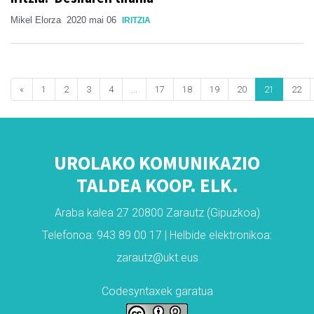
Mikel Elorza
2020 mai 06
IRITZIA
«
1
2
3
4
...
17
18
19
20
21
22
UROLAKO KOMUNIKAZIO
TALDEA KOOP. ELK.
Araba kalea 27 20800 Zarautz (Gipuzkoa)
Telefonoa: 943 89 00 17 | Helbide elektronikoa:
zarautz@ukt.eus
Codesyntaxek garatua