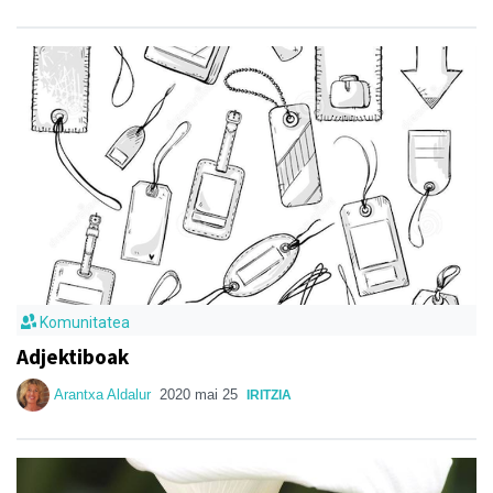
Komunitatea
Adjektiboak
Arantxa Aldalur
2020 mai 25
IRITZIA