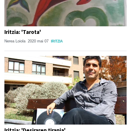
Iritzia: 'Tarota'
Nerea Loiola
2020 mai 07
IRITZIA
Iritzia: 'Desiraren tirania'