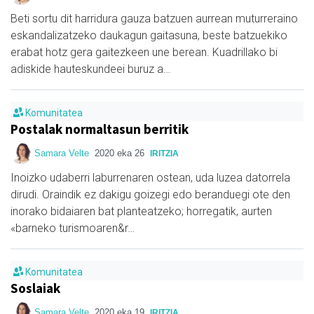
Beti sortu dit harridura gauza batzuen aurrean muturreraino
eskandalizatzeko daukagun gaitasuna, beste batzuekiko
erabat hotz gera gaitezkeen une berean. Kuadrillako bi
adiskide hauteskundeei buruz a…
Komunitatea
Postalak normaltasun berritik
Samara Velte
2020 eka 26
IRITZIA
Inoizko udaberri laburrenaren ostean, uda luzea datorrela
dirudi. Oraindik ez dakigu goizegi edo beranduegi ote den
inorako bidaiaren bat planteatzeko; horregatik, aurten
«barneko turismoaren&r…
Komunitatea
Soslaiak
Samara Velte
2020 eka 19
IRITZIA