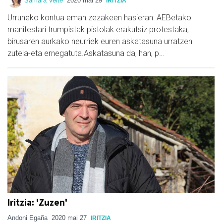
Samara Velte
2020 mai 29
IRITZIA
Urruneko kontua eman zezakeen hasieran: AEBetako
manifestari trumpistak pistolak erakutsiz protestaka,
birusaren aurkako neurriek euren askatasuna urratzen
zutela-eta ernegatuta.Askatasuna da, han, p…
Iritzia: 'Zuzen'
Andoni Egaña
2020 mai 27
IRITZIA