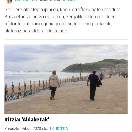
Gaur ere albistegia ipini du, kasik erreflexu baten modura.
Batzuetan zalantza egiten du, zergatik pizten ote duen;
afalordu bat baino gehiago ozpindu dizkio pantailak,
plateraz bestaldera bikotekide…
Iritzia: 'Aldaketak'
Zarauzko Hitza
2020 eka 18
IRITZIA