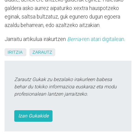
galdera asko aurrez aipaturiko xextra hauspotzeko
eginak, saltsa bultzatuz, guk egunero dugun egoera
azaldu beharrean, edo azaltzeko aitzakian.
Jarraitu artikulua irakurtzen
Berria
-ren atari digitalean
.
IRITZIA
ZARAUTZ
Zarautz Gukak zu bezalako irakurleen babesa
behar du tokiko informazioa euskaraz eta modu
profesionalean lantzen jarraitzeko.
Izan Gukakide