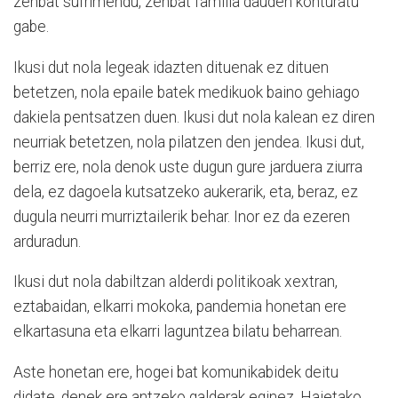
zenbat sufrimendu, zenbat familia dauden konturatu
gabe.
Ikusi dut nola legeak idazten dituenak ez dituen
betetzen, nola epaile batek medikuok baino gehiago
dakiela pentsatzen duen. Ikusi dut nola kalean ez diren
neurriak betetzen, nola pilatzen den jendea. Ikusi dut,
berriz ere, nola denok uste dugun gure jarduera ziurra
dela, ez dagoela kutsatzeko aukerarik, eta, beraz, ez
dugula neurri murriztailerik behar. Inor ez da ezeren
arduradun.
Ikusi dut nola dabiltzan alderdi politikoak xextran,
eztabaidan, elkarri mokoka, pandemia honetan ere
elkartasuna eta elkarri laguntzea bilatu beharrean.
Aste honetan ere, hogei bat komunikabidek deitu
didate, denek ere antzeko galderak eginez. Haietako