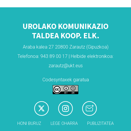
UROLAKO KOMUNIKAZIO
TALDEA KOOP. ELK.
Araba kalea 27 20800 Zarautz (Gipuzkoa)
Telefonoa: 943 89 00 17 | Helbide elektronikoa:
zarautz@ukt.eus
Codesyntaxek garatua
HONI BURUZ
LEGE OHARRA
PUBLIZITATEA