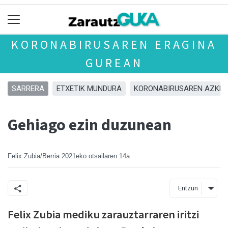
KORONABIRUSAREN ERAGINA
GUREAN
SARRERA
ETXETIK MUNDURA
KORONABIRUSAREN AZKEN
Gehiago ezin duzunean
Felix Zubia/Berria
2021eko otsailaren 14a
Entzun
Felix Zubia mediku zarauztarraren iritzi