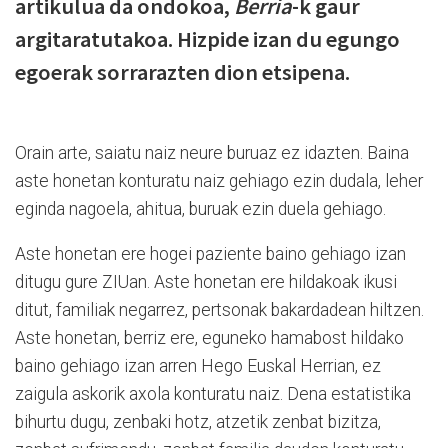
artikulua da ondokoa,
Berria
-k gaur
argitaratutakoa. Hizpide izan du egungo
egoerak sorrarazten dion etsipena.
Orain arte, saiatu naiz neure buruaz ez idazten. Baina
aste honetan konturatu naiz gehiago ezin dudala, leher
eginda nagoela, ahitua, buruak ezin duela gehiago.
Aste honetan ere hogei paziente baino gehiago izan
ditugu gure ZIUan. Aste honetan ere hildakoak ikusi
ditut, familiak negarrez, pertsonak bakardadean hiltzen.
Aste honetan, berriz ere, eguneko hamabost hildako
baino gehiago izan arren Hego Euskal Herrian, ez
zaigula askorik axola konturatu naiz. Dena estatistika
bihurtu dugu, zenbaki hotz, atzetik zenbat bizitza,