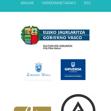
ARAUAK
HARREMANETARAKO
RSS
Babesleak