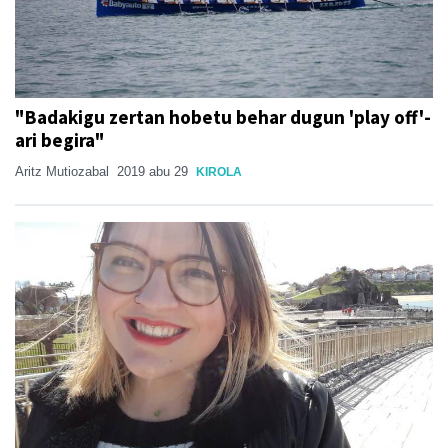
"Badakigu zertan hobetu behar dugun 'play off'-
ari begira"
Aritz Mutiozabal
2019 abu 29
KIROLA