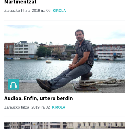
Martinentzat
Zarauzko Hitza
2019 ira 06
KIROLA
Audioa. Enfin, urtero berdin
Zarauzko hitza
2019 ira 02
KIROLA