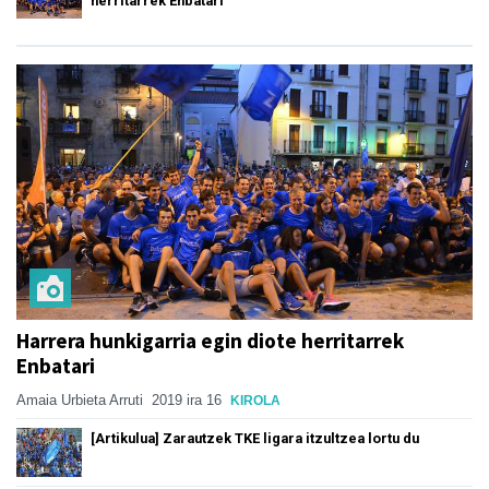
herritarrek Enbatari
Harrera hunkigarria egin diote herritarrek
Enbatari
Amaia Urbieta Arruti
2019 ira 16
KIROLA
[Artikulua] Zarautzek TKE ligara itzultzea lortu du