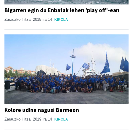
Bigarren egin du Enbatak lehen 'play off'-ean
Zarauzko Hitza
2019 ira 14
KIROLA
Kolore udina nagusi Bermeon
Zarauzko Hitza
2019 ira 14
KIROLA