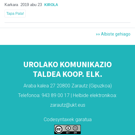
Karkara
2019 abu 23
KIROLA
Tapa Pala!
»» Albiste gehiago
UROLAKO KOMUNIKAZIO
TALDEA KOOP. ELK.
Araba kalea 27 20800 Zarautz (Gipuzkoa)
Telefonoa: 943 89 00 17 | Helbide elektronikoa:
zarautz@ukt.eus
Codesyntaxek garatua