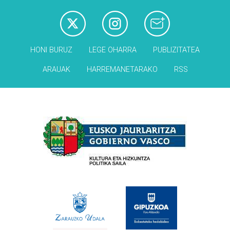
HONI BURUZ
LEGE OHARRA
PUBLIZITATEA
ARAUAK
HARREMANETARAKO
RSS
Babesleak