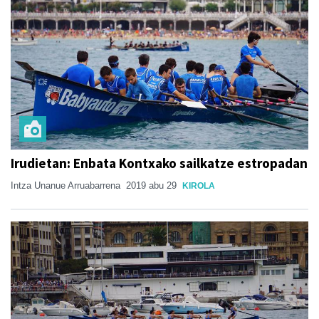
Irudietan: Enbata Kontxako sailkatze estropadan
Intza Unanue Arruabarrena
2019 abu 29
KIROLA