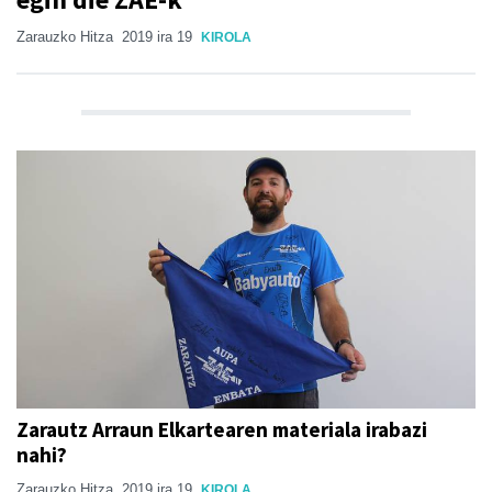
Zarauzko Hitza
2019 ira 19
KIROLA
Zarautz Arraun Elkartearen materiala irabazi
nahi?
Zarauzko Hitza
2019 ira 19
KIROLA