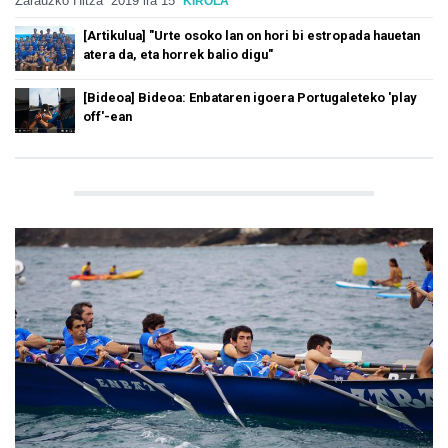
Zarauzko Hitza
2019 ira 15
KIROLA
[Artikulua] "Urte osoko lan on hori bi estropada hauetan
atera da, eta horrek balio digu"
[Bideoa] Bideoa: Enbataren igoera Portugaleteko 'play
off'-ean