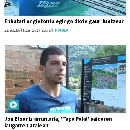
Enbatari ongietorria egingo diote gaur iluntzean
Zarauzko Hitza
2019 abu 24
KIROLA
Jon Etxaniz arrunlaria, 'Tapa Pala!' saioaren
laugarren atalean