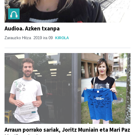
Audioa. Azken txanpa
Zarauzko Hitza
2019 ira 09
KIROLA
Arraun porrako sariak, Joritz Muniain eta Mari Paz