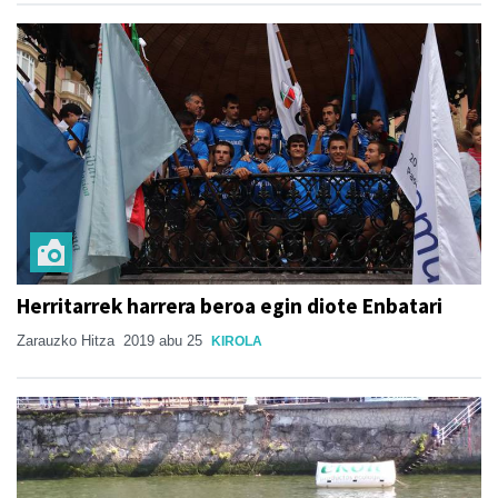
Herritarrek harrera beroa egin diote Enbatari
Zarauzko Hitza
2019 abu 25
KIROLA