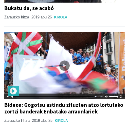
Bukatu da, se acabó
Zarauzko hitza
2019 abu 26
KIROLA
Bideoa: Gogotsu astindu zituzten atzo lortutako
zortzi banderak Enbatako arraunlariek
Zarauzko Hitza
2019 abu 25
KIROLA