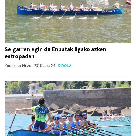
Seigarren egin du Enbatak ligako azken
estropadan
Zarauzko Hitza
2019 abu 24
KIROLA