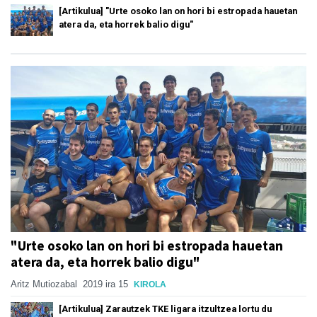
[Artikulua] "Urte osoko lan on hori bi estropada hauetan
atera da, eta horrek balio digu"
"Urte osoko lan on hori bi estropada hauetan
atera da, eta horrek balio digu"
Aritz Mutiozabal
2019 ira 15
KIROLA
[Artikulua] Zarautzek TKE ligara itzultzea lortu du