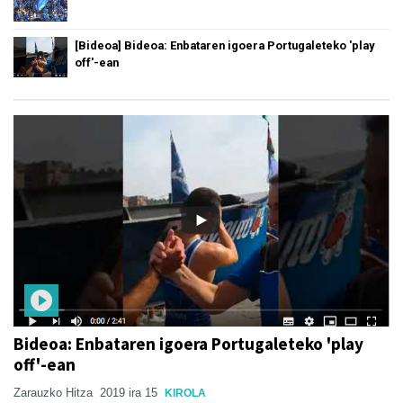
[Bideoa] Bideoa: Enbataren igoera Portugaleteko 'play
off'-ean
Bideoa: Enbataren igoera Portugaleteko 'play
off'-ean
Zarauzko Hitza
2019 ira 15
KIROLA