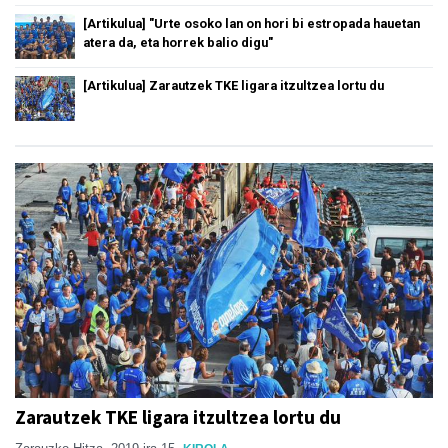
[Artikulua] "Urte osoko lan on hori bi estropada hauetan
atera da, eta horrek balio digu"
[Artikulua] Zarautzek TKE ligara itzultzea lortu du
Zarautzek TKE ligara itzultzea lortu du