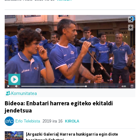
Komunitatea
Bideoa: Enbatari harrera egiteko ekitaldi
jendetsua
Erlo Telebista
2019 ira 16
KIROLA
[Argazki Galeria] Harrera hunkigarria egin diote