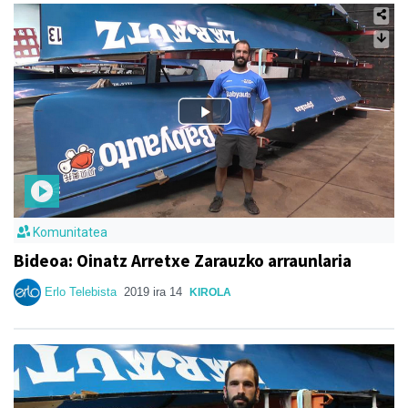
Komunitatea
Bideoa: Oinatz Arretxe Zarauzko arraunlaria
Erlo Telebista
2019 ira 14
KIROLA