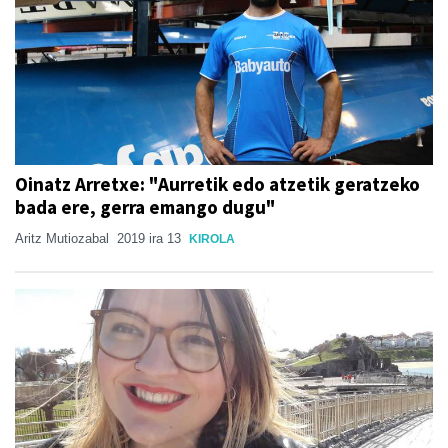
Oinatz Arretxe: "Aurretik edo atzetik geratzeko
bada ere, gerra emango dugu"
Aritz Mutiozabal
2019 ira 13
KIROLA