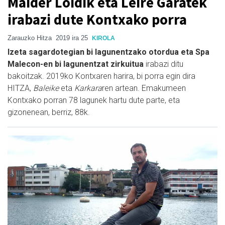
Maider Loidik eta Leire Garatek
irabazi dute Kontxako porra
Zarauzko Hitza
2019 ira 25
KIROLA
Izeta sagardotegian bi lagunentzako otordua eta Spa
Malecon-en bi lagunentzat zirkuitua
irabazi ditu
bakoitzak. 2019ko Kontxaren harira, bi porra egin dira
HITZA,
Baleike
eta
Karkara
ren artean. Emakumeen
Kontxako porran 78 lagunek hartu dute parte, eta
gizonenean, berriz, 88k.