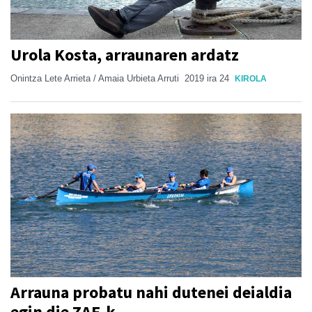
Urola Kosta, arraunaren ardatz
Onintza Lete Arrieta / Amaia Urbieta Arruti
2019 ira 24
KIROLA
Arrauna probatu nahi dutenei deialdia
egin die ZAE-k