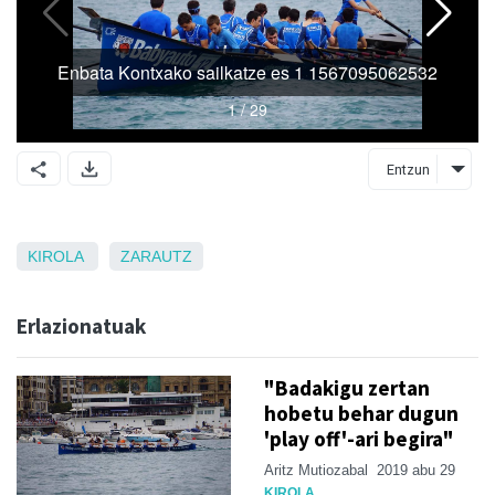
Entzun
KIROLA
ZARAUTZ
Erlazionatuak
"Badakigu zertan
hobetu behar dugun
'play off'-ari begira"
Aritz Mutiozabal
2019 abu 29
KIROLA