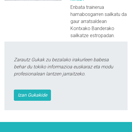
Enbata trainerua
hamabosgarren sailkatu da
gaur arratsaldean
Kontxako Banderako
sailkatze estropadan.
Zarautz Gukak zu bezalako irakurleen babesa
behar du tokiko informazioa euskaraz eta modu
profesionalean lantzen jarraitzeko.
Izan Gukakide