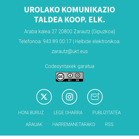
UROLAKO KOMUNIKAZIO
TALDEA KOOP. ELK.
Araba kalea 27 20800 Zarautz (Gipuzkoa)
Telefonoa: 943 89 00 17 | Helbide elektronikoa:
zarautz@ukt.eus
Codesyntaxek garatua
HONI BURUZ
LEGE OHARRA
PUBLIZITATEA
ARAUAK
HARREMANETARAKO
RSS