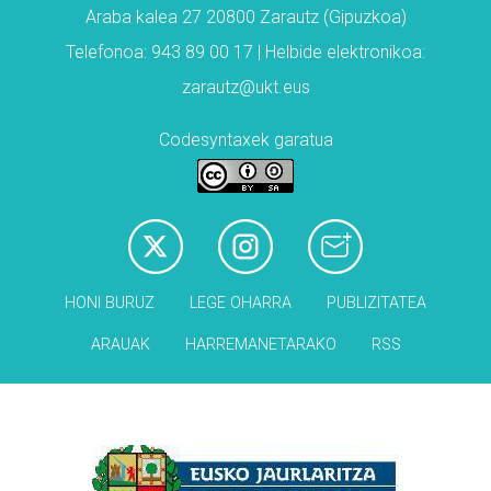
Araba kalea 27 20800 Zarautz (Gipuzkoa)
Telefonoa: 943 89 00 17 | Helbide elektronikoa:
zarautz@ukt.eus
Codesyntaxek garatua
HONI BURUZ
LEGE OHARRA
PUBLIZITATEA
ARAUAK
HARREMANETARAKO
RSS
Babesleak