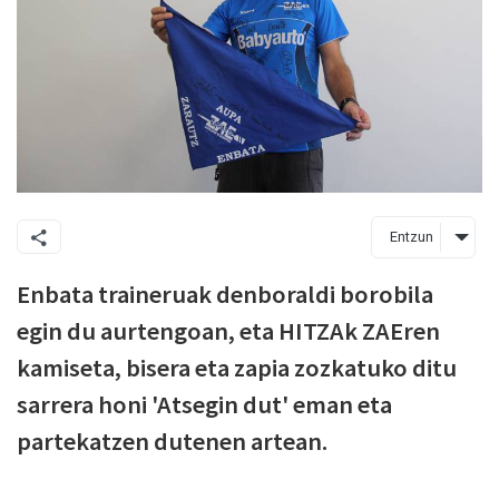
Entzun
Enbata traineruak denboraldi borobila
egin du aurtengoan, eta HITZAk ZAEren
kamiseta, bisera eta zapia zozkatuko ditu
sarrera honi 'Atsegin dut' eman eta
partekatzen dutenen artean.