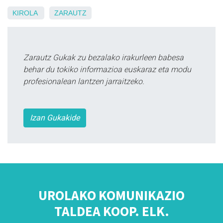
KIROLA
ZARAUTZ
Zarautz Gukak zu bezalako irakurleen babesa
behar du tokiko informazioa euskaraz eta modu
profesionalean lantzen jarraitzeko.
Izan Gukakide
UROLAKO KOMUNIKAZIO
TALDEA KOOP. ELK.