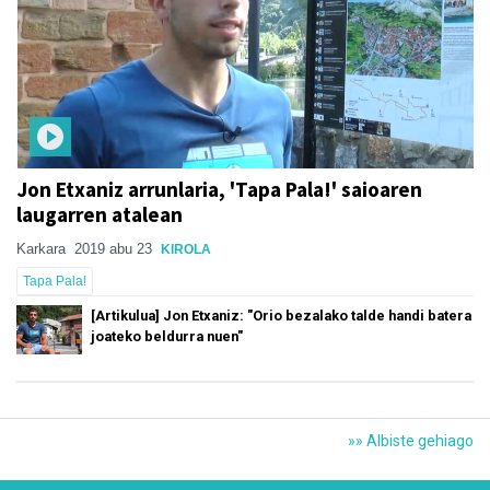
Jon Etxaniz arrunlaria, 'Tapa Pala!' saioaren
laugarren atalean
Karkara
2019 abu 23
KIROLA
Tapa Pala!
[Artikulua] Jon Etxaniz: "Orio bezalako talde handi batera
joateko beldurra nuen"
»» Albiste gehiago