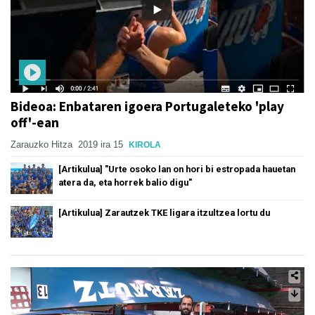
Bideoa: Enbataren igoera Portugaleteko 'play
off'-ean
Zarauzko Hitza
2019 ira 15
KIROLA
[Artikulua] "Urte osoko lan on hori bi estropada hauetan
atera da, eta horrek balio digu"
[Artikulua] Zarautzek TKE ligara itzultzea lortu du