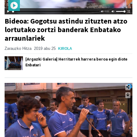
Bideoa: Gogotsu astindu zituzten atzo
lortutako zortzi banderak Enbatako
arraunlariek
Zarauzko Hitza
2019 abu 25
KIROLA
[Argazki Galeria] Herritarrek harrera beroa egin diote
Enbatari