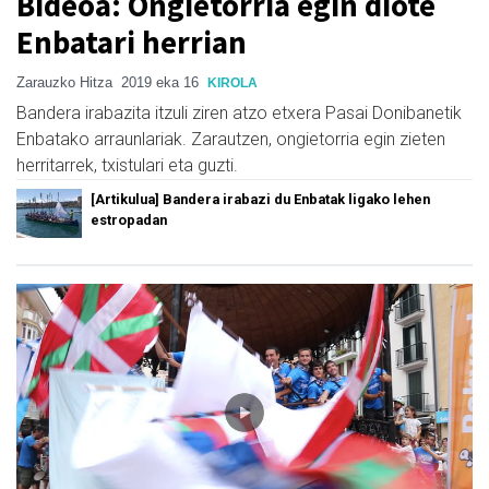
Bideoa: Ongietorria egin diote
Enbatari herrian
Zarauzko Hitza
2019 eka 16
KIROLA
Bandera irabazita itzuli ziren atzo etxera Pasai Donibanetik
Enbatako arraunlariak. Zarautzen, ongietorria egin zieten
herritarrek, txistulari eta guzti.
[Artikulua] Bandera irabazi du Enbatak ligako lehen
estropadan