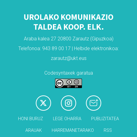
UROLAKO KOMUNIKAZIO
TALDEA KOOP. ELK.
Araba kalea 27 20800 Zarautz (Gipuzkoa)
Telefonoa: 943 89 00 17 | Helbide elektronikoa:
zarautz@ukt.eus
Codesyntaxek garatua
HONI BURUZ
LEGE OHARRA
PUBLIZITATEA
ARAUAK
HARREMANETARAKO
RSS