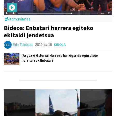
Komunitatea
Bideoa: Enbatari harrera egiteko
ekitaldi jendetsua
Erlo Telebista
2019 ira 16
KIROLA
[Argazki Galeria] Harrera hunkigarria egin diote
herritarrek Enbatari