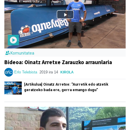
Komunitatea
Bideoa: Oinatz Arretxe Zarauzko arraunlaria
Erlo Telebista
2019 ira 14
KIROLA
[Artikulua] Oinatz Arretxe: "Aurretik edo atzetik
geratzeko bada ere, gerra emango dugu"