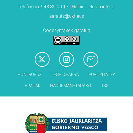
Telefonoa: 943 89 00 17 | Helbide elektronikoa:
zarautz@ukt.eus
Codesyntaxek garatua
HONI BURUZ
LEGE OHARRA
PUBLIZITATEA
ARAUAK
HARREMANETARAKO
RSS
Babesleak