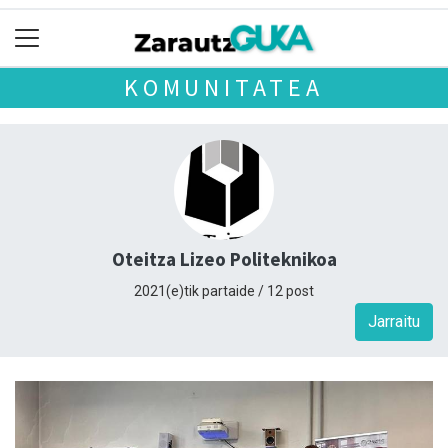
KOMUNITATEA
Oteitza Lizeo Politeknikoa
2021(e)tik partaide / 12 post
Jarraitu