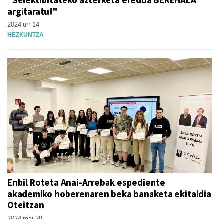
"Selektibitateko azterketa eredua BEREHALA
argitaratu!"
2024 urr 14
HEZKUNTZA
Enbil Roteta Anai-Arrebak espediente
akademiko hoberenaren beka banaketa ekitaldia
Oteitzan
2024 mai 28