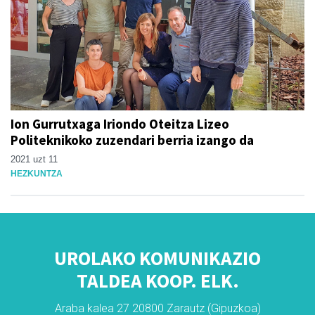
Ion Gurrutxaga Iriondo Oteitza Lizeo
Politeknikoko zuzendari berria izango da
2021 uzt 11
HEZKUNTZA
UROLAKO KOMUNIKAZIO
TALDEA KOOP. ELK.
Araba kalea 27 20800 Zarautz (Gipuzkoa)