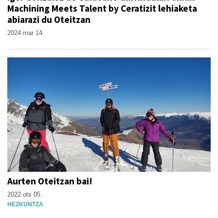
Machining Meets Talent by Ceratizit lehiaketa
abiarazi du Oteitzan
2024 mar 14
Aurten Oteitzan bai!
2022 ots 05
HEZKUNTZA