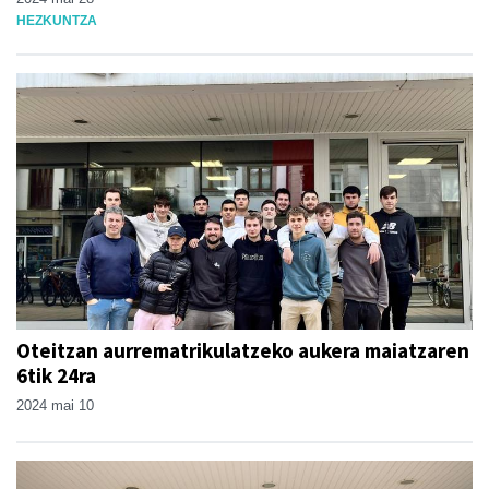
HEZKUNTZA
Oteitzan aurrematrikulatzeko aukera maiatzaren
6tik 24ra
2024 mai 10