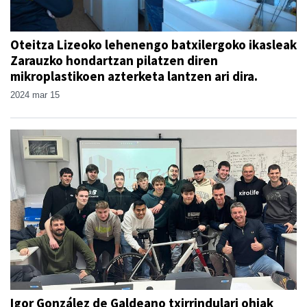
Oteitza Lizeoko lehenengo batxilergoko ikasleak
Zarauzko hondartzan pilatzen diren
mikroplastikoen azterketa lantzen ari dira.
2024 mar 15
Igor González de Galdeano txirrindulari ohiak