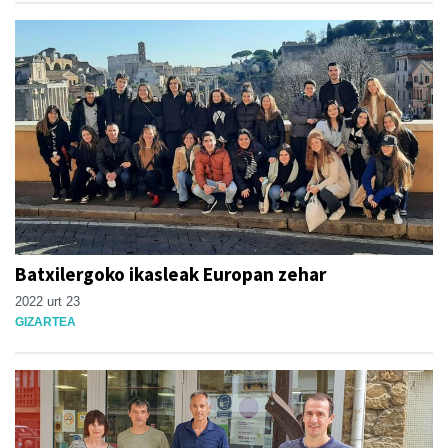
Batxilergoko ikasleak Europan zehar
2022 urt 23
GIZARTEA