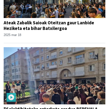
Ateak Zabalik Saioak Oteitzan gaur Lanbide
Heziketa eta bihar Batxilergoa
2025 mar 18