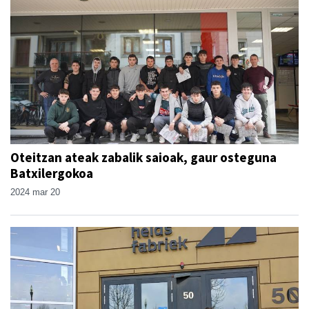
Oteitzan ateak zabalik saioak, gaur osteguna
Batxilergokoa
2024 mar 20