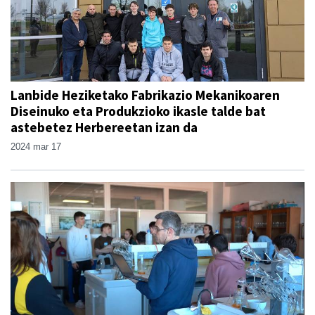
Lanbide Heziketako Fabrikazio Mekanikoaren
Diseinuko eta Produkzioko ikasle talde bat
astebetez Herbereetan izan da
2024 mar 17