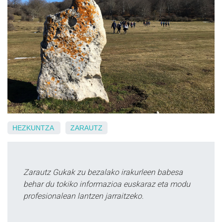
HEZKUNTZA
ZARAUTZ
Zarautz Gukak zu bezalako irakurleen babesa
behar du tokiko informazioa euskaraz eta modu
profesionalean lantzen jarraitzeko.