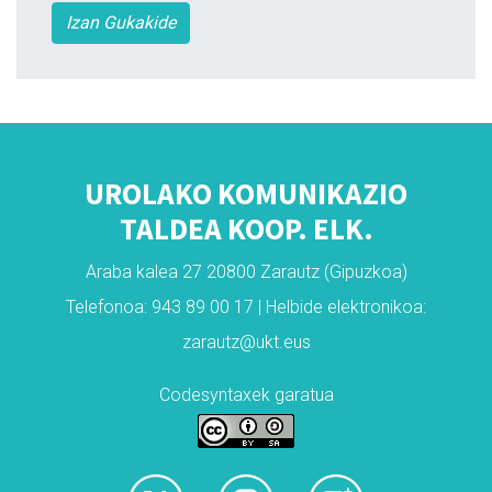
Izan Gukakide
UROLAKO KOMUNIKAZIO
TALDEA KOOP. ELK.
Araba kalea 27 20800 Zarautz (Gipuzkoa)
Telefonoa: 943 89 00 17 | Helbide elektronikoa:
zarautz@ukt.eus
Codesyntaxek garatua