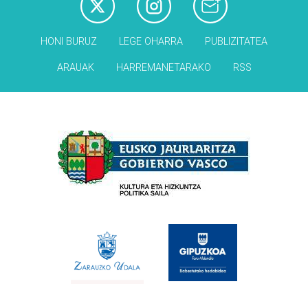
HONI BURUZ
LEGE OHARRA
PUBLIZITATEA
ARAUAK
HARREMANETARAKO
RSS
Babesleak