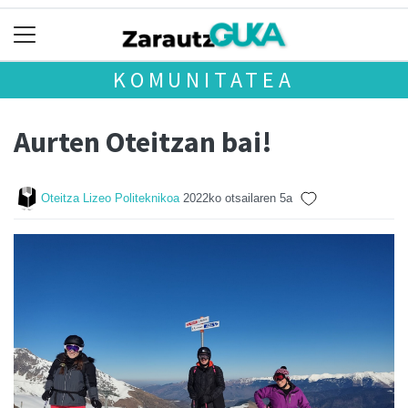
KOMUNITATEA
Aurten Oteitzan bai!
Oteitza Lizeo Politeknikoa
2022ko otsailaren 5a