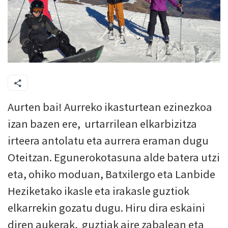
Aurten bai! Aurreko ikasturtean ezinezkoa
izan bazen ere, urtarrilean elkarbizitza
irteera antolatu eta aurrera eraman dugu
Oteitzan. Egunerokotasuna alde batera utzi
eta, ohiko moduan, Batxilergo eta Lanbide
Heziketako ikasle eta irakasle guztiok
elkarrekin gozatu dugu. Hiru dira eskaini
diren aukerak, guztiak aire zabalean eta