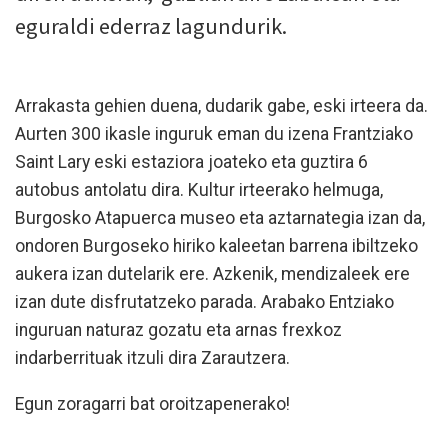
eguraldi ederraz lagundurik.
Arrakasta gehien duena, dudarik gabe, eski irteera da.
Aurten 300 ikasle inguruk eman du izena Frantziako
Saint Lary eski estaziora joateko eta guztira 6
autobus antolatu dira. Kultur irteerako helmuga,
Burgosko Atapuerca museo eta aztarnategia izan da,
ondoren Burgoseko hiriko kaleetan barrena ibiltzeko
aukera izan dutelarik ere. Azkenik, mendizaleek ere
izan dute disfrutatzeko parada. Arabako Entziako
inguruan naturaz gozatu eta arnas frexkoz
indarberrituak itzuli dira Zarautzera.
Egun zoragarri bat oroitzapenerako!