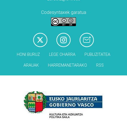
Codesyntaxek garatua
HONI BURUZ
LEGE OHARRA
PUBLIZITATEA
ARAUAK
HARREMANETARAKO
RSS
Babesleak