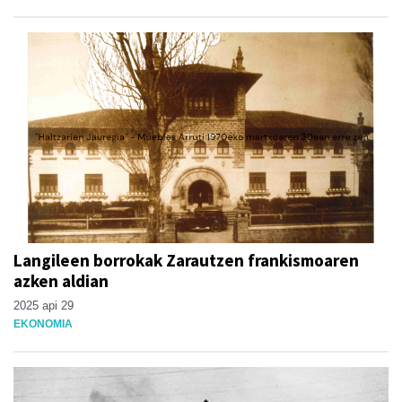
Langileen borrokak Zarautzen frankismoaren
azken aldian
2025 api 29
EKONOMIA