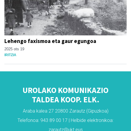
Lehengo faxismoa eta gaur egungoa
2025 ots 19
IRITZIA
UROLAKO KOMUNIKAZIO
TALDEA KOOP. ELK.
Araba kalea 27 20800 Zarautz (Gipuzkoa)
Telefonoa: 943 89 00 17 | Helbide elektronikoa:
zarautz@ukt.eus