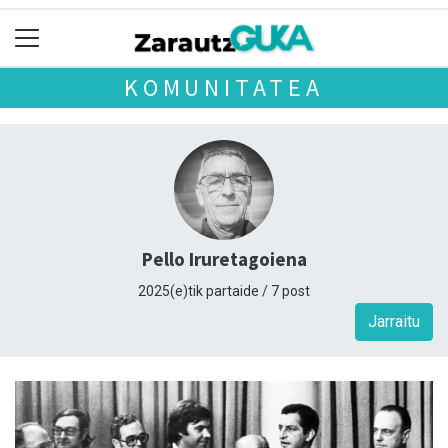
KOMUNITATEA
Pello Iruretagoiena
2025(e)tik partaide / 7 post
Jarraitu