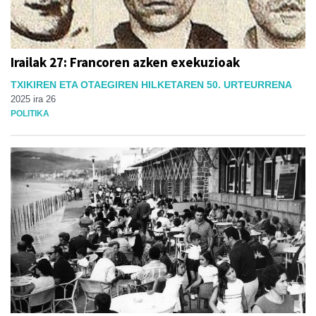
Irailak 27: Francoren azken exekuzioak
TXIKIREN ETA OTAEGIREN HILKETAREN 50. URTEURRENA
2025 ira 26
POLITIKA