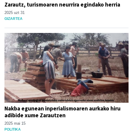
Zarautz, turismoaren neurrira egindako herria
2025 uzt 31
GIZARTEA
Nakba egunean inperialismoaren aurkako hiru
adibide xume Zarautzen
2025 mai 15
POLITIKA