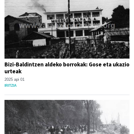
Bizi-Baldintzen aldeko borrokak: Gose eta ukazio
urteak
2025 api 01
IRITZIA