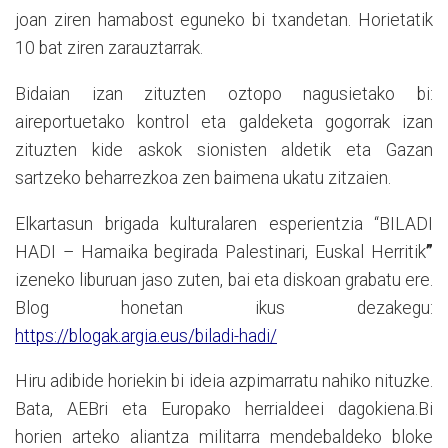
joan ziren hamabost eguneko bi txandetan. Horietatik
10 bat ziren zarauztarrak.
Bidaian izan zituzten oztopo nagusietako bi:
aireportuetako kontrol eta galdeketa gogorrak izan
zituzten kide askok sionisten aldetik eta Gazan
sartzeko beharrezkoa zen baimena ukatu zitzaien.
Elkartasun brigada kulturalaren esperientzia “BILADI
HADI – Hamaika begirada Palestinari, Euskal Herritik
”
izeneko liburuan jaso zuten, bai eta diskoan grabatu ere.
Blog honetan ikus dezakegu:
https://blogak.argia.eus/biladi-hadi/
Hiru adibide horiekin bi ideia azpimarratu nahiko nituzke.
Bata, AEBri eta Europako herrialdeei dagokiena.Bi
horien arteko aliantza militarra mendebaldeko bloke