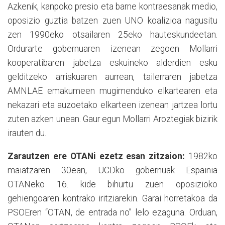
Azkenik, kanpoko presio eta barne kontraesanak medio,
oposizio guztia batzen zuen UNO koalizioa nagusitu
zen 1990eko otsailaren 25eko hauteskundeetan.
Ordurarte gobernuaren izenean zegoen Mollarri
kooperatibaren jabetza eskuineko alderdien esku
gelditzeko arriskuaren aurrean, tailerraren jabetza
AMNLAE emakumeen mugimenduko elkartearen eta
nekazari eta auzoetako elkarteen izenean jartzea lortu
zuten azken unean. Gaur egun Mollarri Aroztegiak bizirik
irauten du.
Zarautzen ere OTANi ezetz esan zitzaion:
1982ko
maiatzaren 30ean, UCDko gobernuak Espainia
OTANeko 16. kide bihurtu zuen oposizioko
gehiengoaren kontrako iritziarekin. Garai horretakoa da
PSOEren “OTAN, de entrada no” lelo ezaguna. Orduan,