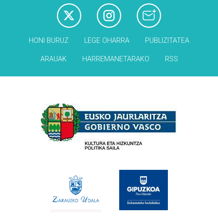
HONI BURUZ
LEGE OHARRA
PUBLIZITATEA
ARAUAK
HARREMANETARAKO
RSS
Babesleak