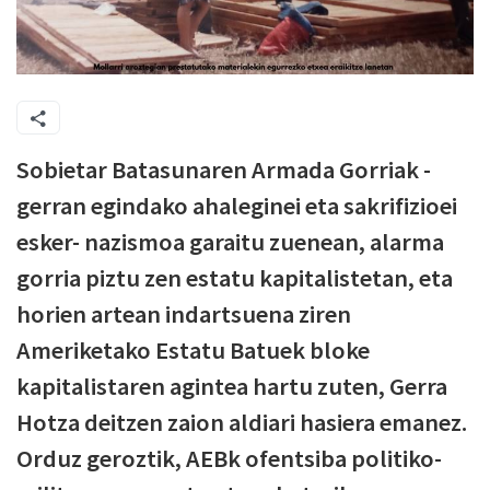
Sobietar Batasunaren Armada Gorriak -
gerran egindako ahaleginei eta sakrifizioei
esker- nazismoa garaitu zuenean, alarma
gorria piztu zen estatu kapitalistetan, eta
horien artean indartsuena ziren
Ameriketako Estatu Batuek bloke
kapitalistaren agintea hartu zuten, Gerra
Hotza deitzen zaion aldiari hasiera emanez.
Orduz geroztik, AEBk ofentsiba politiko-