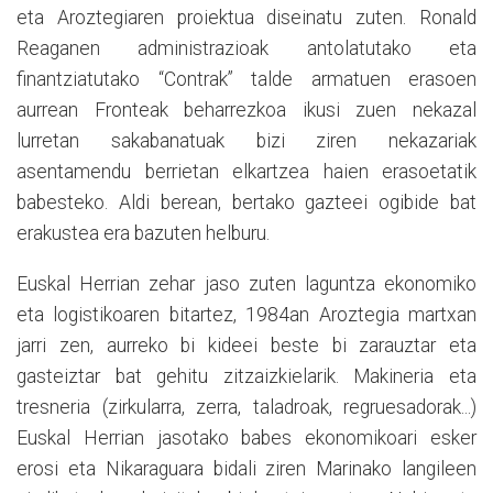
eta Aroztegiaren proiektua diseinatu zuten. Ronald
Reaganen administrazioak antolatutako eta
finantziatutako “Contrak” talde armatuen erasoen
aurrean Fronteak beharrezkoa ikusi zuen nekazal
lurretan sakabanatuak bizi ziren nekazariak
asentamendu berrietan elkartzea haien erasoetatik
babesteko. Aldi berean, bertako gazteei ogibide bat
erakustea era bazuten helburu.
Euskal Herrian zehar jaso zuten laguntza ekonomiko
eta logistikoaren bitartez, 1984an Aroztegia martxan
jarri zen, aurreko bi kideei beste bi zarauztar eta
gasteiztar bat gehitu zitzaizkielarik. Makineria eta
tresneria (zirkularra, zerra, taladroak, regruesadorak...)
Euskal Herrian jasotako babes ekonomikoari esker
erosi eta Nikaraguara bidali ziren Marinako langileen