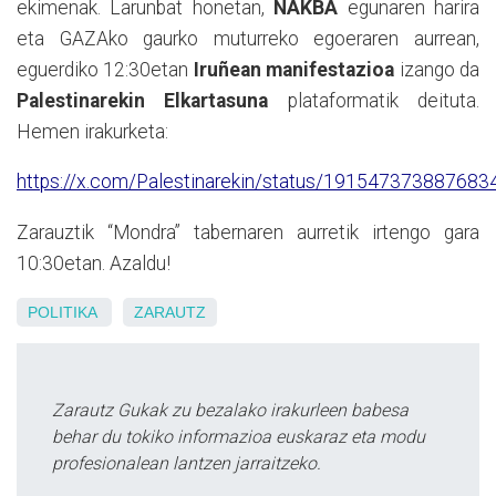
ekimenak. Larunbat honetan,
NAKBA
egunaren harira
eta GAZAko gaurko muturreko egoeraren aurrean,
eguerdiko 12:30etan
Iruñean manifestazioa
izango da
Palestinarekin Elkartasuna
plataformatik deituta.
Hemen irakurketa:
https://x.com/Palestinarekin/status/19154737388768
Zarauztik “Mondra” tabernaren aurretik irtengo gara
10:30etan. Azaldu!
POLITIKA
ZARAUTZ
Zarautz Gukak zu bezalako irakurleen babesa
behar du tokiko informazioa euskaraz eta modu
profesionalean lantzen jarraitzeko.