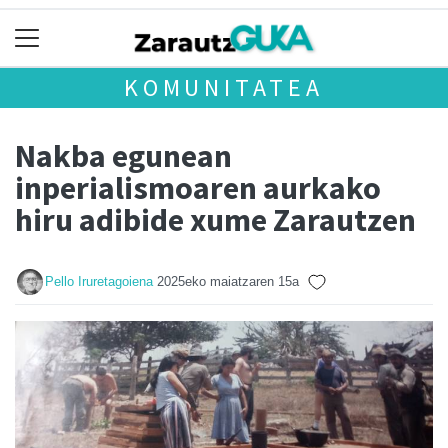
KOMUNITATEA
Nakba egunean
inperialismoaren aurkako
hiru adibide xume Zarautzen
Pello Iruretagoiena
2025eko maiatzaren 15a