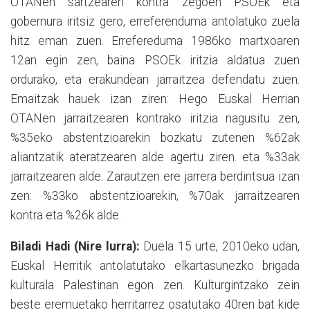
OTANen sartzearen kontra zegoen PSOEk eta
gobernura iritsiz gero, erreferenduma antolatuko zuela
hitz eman zuen. Errefereduma 1986ko martxoaren
12an egin zen, baina PSOEk iritzia aldatua zuen
ordurako, eta erakundean jarraitzea defendatu zuen.
Emaitzak hauek izan ziren: Hego Euskal Herrian
OTANen jarraitzearen kontrako iritzia nagusitu zen,
%35eko abstentzioarekin bozkatu zutenen %62ak
aliantzatik ateratzearen alde agertu ziren. eta %33ak
jarraitzearen alde. Zarautzen ere jarrera berdintsua izan
zen: %33ko abstentzioarekin, %70ak jarraitzearen
kontra eta %26k alde.
Biladi Hadi (Nire lurra):
Duela 15 urte, 2010eko udan,
Euskal Herritik antolatutako elkartasunezko brigada
kulturala Palestinan egon zen. Kulturgintzako zein
beste eremuetako herritarrez osatutako 40ren bat kide