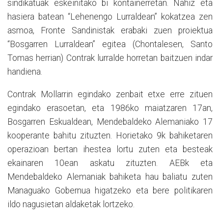
sindikatuak eskeinitako bi kontainerretan. Nahiz eta
hasiera batean “Lehenengo Lurraldean” kokatzea zen
asmoa, Fronte Sandinistak erabaki zuen proiektua
“Bosgarren Lurraldean” egitea (Chontalesen, Santo
Tomas herrian) Contrak lurralde horretan baitzuen indar
handiena.
Contrak Mollarrin egindako zenbait etxe erre zituen
egindako erasoetan, eta 1986ko maiatzaren 17an,
Bosgarren Eskualdean, Mendebaldeko Alemaniako 17
kooperante bahitu zituzten. Horietako 9k bahiketaren
operazioan bertan ihestea lortu zuten eta besteak
ekainaren 10ean askatu zituzten. AEBk eta
Mendebaldeko Alemaniak bahiketa hau baliatu zuten
Managuako Gobernua higatzeko eta bere politikaren
ildo nagusietan aldaketak lortzeko.