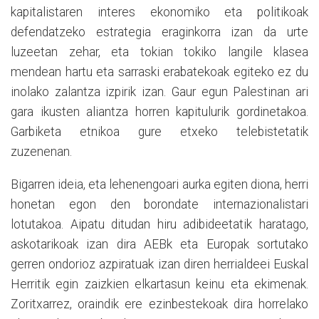
kapitalistaren interes ekonomiko eta politikoak
defendatzeko estrategia eraginkorra izan da urte
luzeetan zehar, eta tokian tokiko langile klasea
mendean hartu eta sarraski erabatekoak egiteko ez du
inolako zalantza izpirik izan. Gaur egun Palestinan ari
gara ikusten aliantza horren kapitulurik gordinetakoa.
Garbiketa etnikoa gure etxeko telebistetatik
zuzenenan.
Bigarren ideia, eta lehenengoari aurka egiten diona, herri
honetan egon den borondate internazionalistari
lotutakoa. Aipatu ditudan hiru adibideetatik haratago,
askotarikoak izan dira AEBk eta Europak sortutako
gerren ondorioz azpiratuak izan diren herrialdeei Euskal
Herritik egin zaizkien elkartasun keinu eta ekimenak.
Zoritxarrez, oraindik ere ezinbestekoak dira horrelako