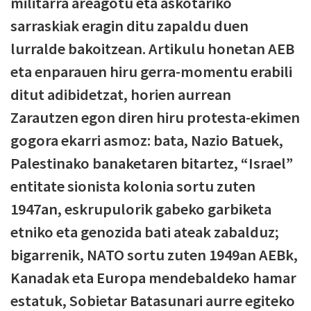
militarra areagotu eta askotariko
sarraskiak eragin ditu zapaldu duen
lurralde bakoitzean. Artikulu honetan AEB
eta enparauen hiru gerra-momentu erabili
ditut adibidetzat, horien aurrean
Zarautzen egon diren hiru protesta-ekimen
gogora ekarri asmoz: bata, Nazio Batuek,
Palestinako banaketaren bitartez, “Israel”
entitate sionista kolonia sortu zuten
1947an, eskrupulorik gabeko garbiketa
etniko eta genozida bati ateak zabalduz;
bigarrenik, NATO sortu zuten 1949an AEBk,
Kanadak eta Europa mendebaldeko hamar
estatuk, Sobietar Batasunari aurre egiteko