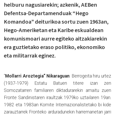
helburu nagusiarekin; azkenik, AEBen
Defentsa-Departamenduak “Hego
Komandoa” deiturikoa sortu zuen 1963an,
Hego-Ameriketan eta Karibe eskualdean
komunismoari aurre egiteko aitzakiarekin
era guztietako eraso politiko, ekonomiko
eta militarrak eginez.
“
Mollarri Aroztegia” Nikaraguan
: Berrogeita hiru urtez
(1937-1979) Estatu Batuen titere izan zen
Somozatarren familiaren diktadurarekin amaitu zuen
Fronte Sandinistaren iraultzak 1979ko uztailaren 19an.
1982 eta 1983an Komite Internazionalistetako bi kide
zarauztarrek Fronteko arduradunekin harremanetan jarri