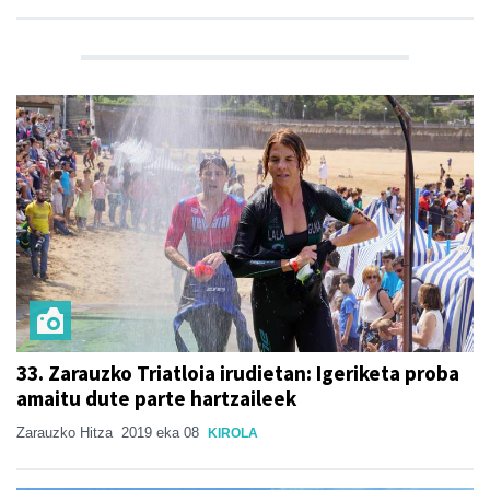
33. Zarauzko Triatloia irudietan: Igeriketa proba
amaitu dute parte hartzaileek
Zarauzko Hitza
2019 eka 08
KIROLA