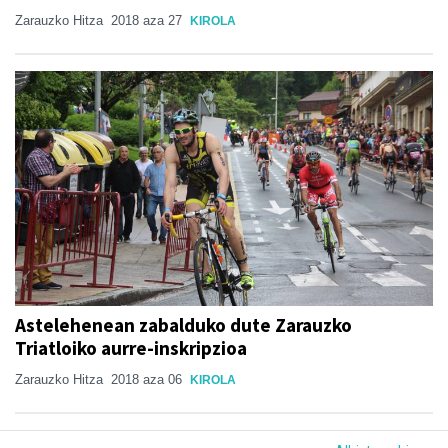
Zarauzko Hitza
2018 aza 27
KIROLA
Astelehenean zabalduko dute Zarauzko
Triatloiko aurre-inskripzioa
Zarauzko Hitza
2018 aza 06
KIROLA