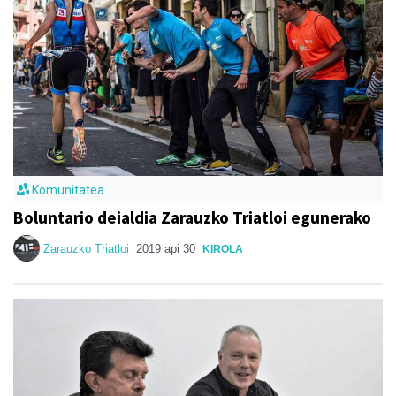
Komunitatea
Boluntario deialdia Zarauzko Triatloi egunerako
Zarauzko Triatloi
2019 api 30
KIROLA