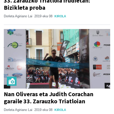
33. Zarauzko Triatloia irudietan:
Bizikleta proba
Dorleta Agiriano Lai
2019 eka 08
KIROLA
Nan Oliveras eta Judith Corachan
garaile 33. Zarauzko Triatloian
Dorleta Agiriano Lai
2019 eka 08
KIROLA