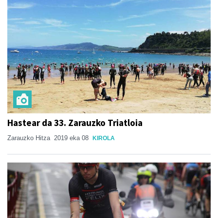
Hastear da 33. Zarauzko Triatloia
Zarauzko Hitza
2019 eka 08
KIROLA