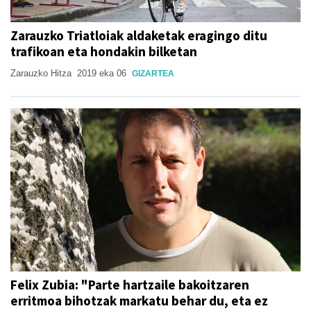
Zarauzko Triatloiak aldaketak eragingo ditu
trafikoan eta hondakin bilketan
Zarauzko Hitza
2019 eka 06
GIZARTEA
Felix Zubia: "Parte hartzaile bakoitzaren
erritmoa bihotzak markatu behar du, eta ez