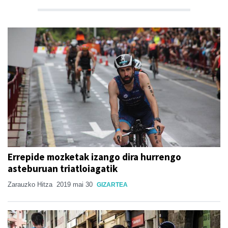
Errepide mozketak izango dira hurrengo
asteburuan triatloiagatik
Zarauzko Hitza
2019 mai 30
GIZARTEA