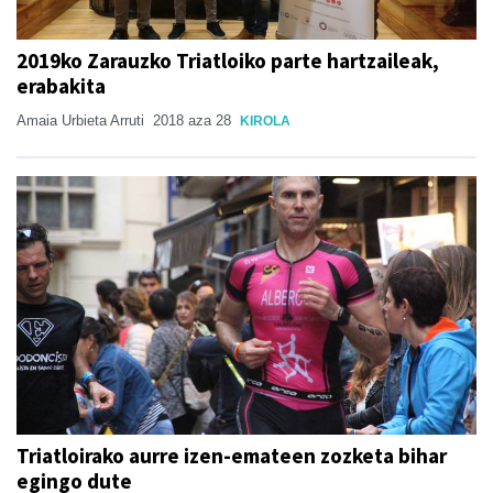
2019ko Zarauzko Triatloiko parte hartzaileak,
erabakita
Amaia Urbieta Arruti
2018 aza 28
KIROLA
Triatloirako aurre izen-emateen zozketa bihar
egingo dute