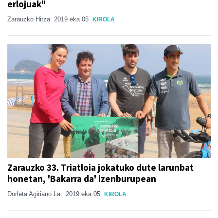
erlojuak"
Zarauzko Hitza
2019 eka 05
KIROLA
Zarauzko 33. Triatloia jokatuko dute larunbat
honetan, 'Bakarra da' izenburupean
Dorleta Agiriano Lai
2019 eka 05
KIROLA