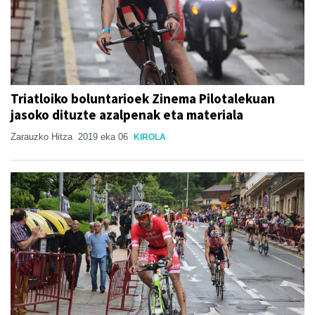
Triatloiko boluntarioek Zinema Pilotalekuan
jasoko dituzte azalpenak eta materiala
Zarauzko Hitza
2019 eka 06
KIROLA