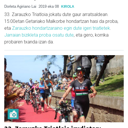
Dorleta Agiriano Lai
2019 eka 08
KIROLA
33. Zarauzko Triatloia jokatu dute gaur arratsaldean.
15:00etan Getariako Malkorbe hondartzan hasi da proba,
eta
Zarauzko hondartzaraino egin dute igeri triatletek
.
Jarraian bizikleta proba osatu dute
, eta gero, korrika
probaren txanda izan da.