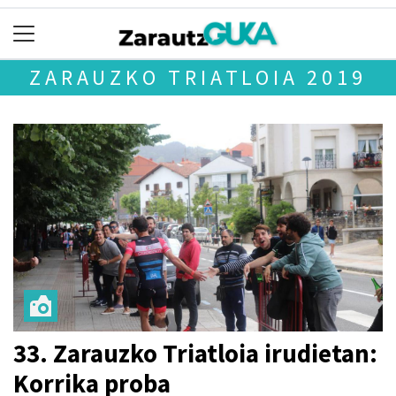
ZARAUZKO TRIATLOIA 2019
33. Zarauzko Triatloia irudietan:
Korrika proba