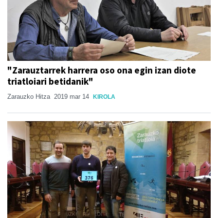
"Zarauztarrek harrera oso ona egin izan diote
triatloiari betidanik"
Zarauzko Hitza
2019 mar 14
KIROLA