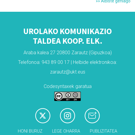
»» Albiste gehiago
UROLAKO KOMUNIKAZIO
TALDEA KOOP. ELK.
Araba kalea 27 20800 Zarautz (Gipuzkoa)
Telefonoa: 943 89 00 17 | Helbide elektronikoa:
zarautz@ukt.eus
Codesyntaxek garatua
HONI BURUZ
LEGE OHARRA
PUBLIZITATEA