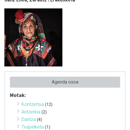
Agenda osoa
Motak:
Kontzertua
(12)
Antzerkia
(2)
Dantza
(4)
Txapelketa
(1)