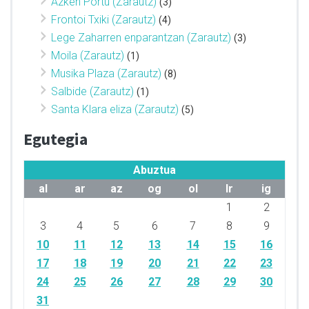
Azken Portu (Zarautz)
(3)
Frontoi Txiki (Zarautz)
(4)
Lege Zaharren enparantzan (Zarautz)
(3)
Moila (Zarautz)
(1)
Musika Plaza (Zarautz)
(8)
Salbide (Zarautz)
(1)
Santa Klara eliza (Zarautz)
(5)
Egutegia
Abuztua
al
ar
az
og
ol
lr
ig
1
2
3
4
5
6
7
8
9
10
11
12
13
14
15
16
17
18
19
20
21
22
23
24
25
26
27
28
29
30
31