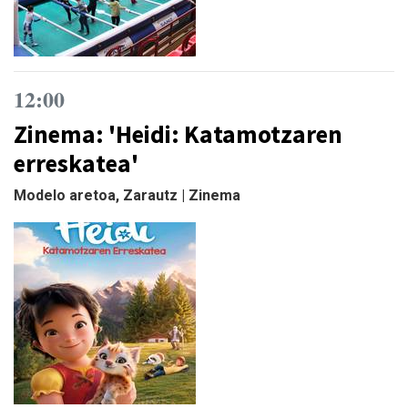
12:00
Zinema: 'Heidi: Katamotzaren
erreskatea'
Modelo aretoa, Zarautz | Zinema