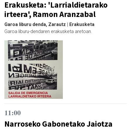
Erakusketa: 'Larrialdietarako
irteera', Ramon Aranzabal
Garoa liburu denda, Zarautz | Erakusketa
Garoa liburu-dendaren erakusketa aretoan.
11:00
Narroseko Gabonetako Jaiotza