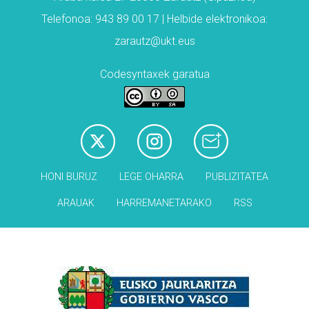
Telefonoa: 943 89 00 17 | Helbide elektronikoa:
zarautz@ukt.eus
Codesyntaxek garatua
HONI BURUZ
LEGE OHARRA
PUBLIZITATEA
ARAUAK
HARREMANETARAKO
RSS
Babesleak