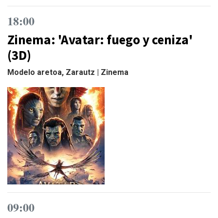
18:00
Zinema: 'Avatar: fuego y ceniza'
(3D)
Modelo aretoa, Zarautz | Zinema
09:00