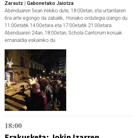
Zarautz | Gabonetako Jaiotza
Abenduaren 5ean irekiko dute, 18:00etan, eta urtarrilaren
6ra arte egongo da zabalik,. Honako ordutegia izango du:
11:00etatik 14:00etara eta 17:00etatik 21:00etara.
Abenduaren 24an, 18:00etan, Schola Cantorum koruak
emanaldia eskainiko du.
18:00
Erakusketa: Jokin Izarren