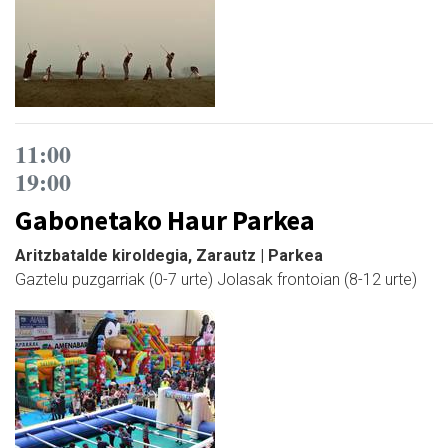
11:00
19:00
Gabonetako Haur Parkea
Aritzbatalde kiroldegia, Zarautz | Parkea
Gaztelu puzgarriak (0-7 urte) Jolasak frontoian (8-12 urte)