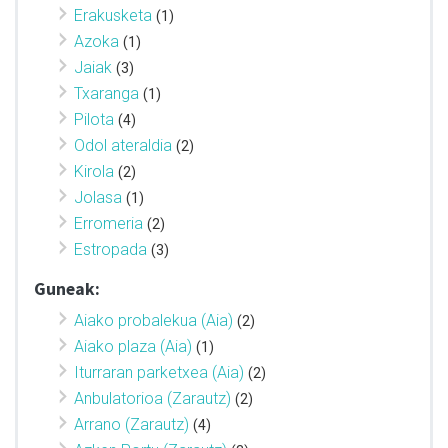
Erakusketa
(1)
Azoka
(1)
Jaiak
(3)
Txaranga
(1)
Pilota
(4)
Odol ateraldia
(2)
Kirola
(2)
Jolasa
(1)
Erromeria
(2)
Estropada
(3)
Guneak:
Aiako probalekua (Aia)
(2)
Aiako plaza (Aia)
(1)
Iturraran parketxea (Aia)
(2)
Anbulatorioa (Zarautz)
(2)
Arrano (Zarautz)
(4)