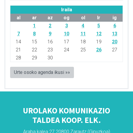
Iraila
al
ar
az
og
ol
lr
ig
1
2
3
4
5
6
7
8
9
10
11
12
13
14
15
16
17
18
19
20
21
22
23
24
25
26
27
28
29
30
Urte osoko agenda ikusi »»
UROLAKO KOMUNIKAZIO
TALDEA KOOP. ELK.
Araba kalea 27 20800 Zarautz (Gipuzkoa)