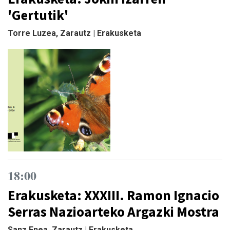
'Gertutik'
Torre Luzea, Zarautz | Erakusketa
18:00
Erakusketa: XXXIII. Ramon Ignacio
Serras Nazioarteko Argazki Mostra
Sanz Enea, Zarautz | Erakusketa