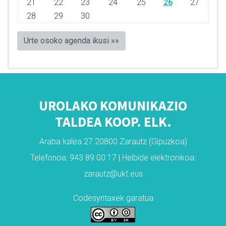
21
22
23
24
25
26
27
28
29
30
Urte osoko agenda ikusi »»
UROLAKO KOMUNIKAZIO
TALDEA KOOP. ELK.
Araba kalea 27 20800 Zarautz (Gipuzkoa)
Telefonoa: 943 89 00 17 | Helbide elektronikoa:
zarautz@ukt.eus
Codesyntaxek garatua