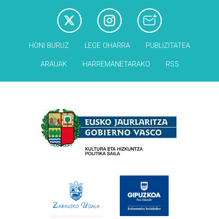
HONI BURUZ
LEGE OHARRA
PUBLIZITATEA
ARAUAK
HARREMANETARAKO
RSS
Babesleak