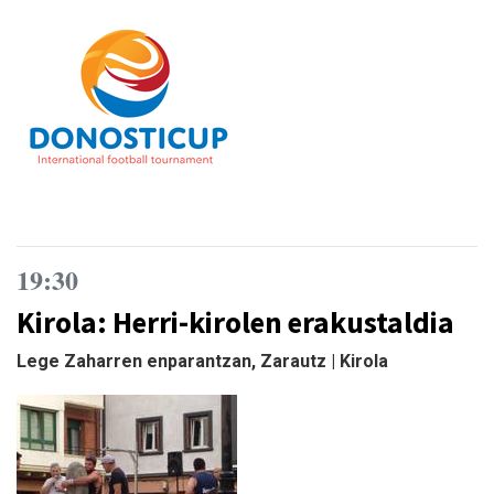
19:30
Kirola: Herri-kirolen erakustaldia
Lege Zaharren enparantzan, Zarautz | Kirola