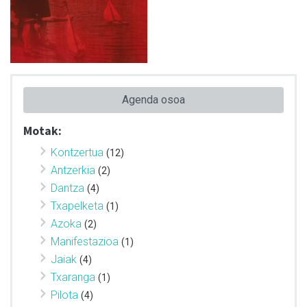
Agenda osoa
Motak:
Kontzertua
(12)
Antzerkia
(2)
Dantza
(4)
Txapelketa
(1)
Azoka
(2)
Manifestazioa
(1)
Jaiak
(4)
Txaranga
(1)
Pilota
(4)