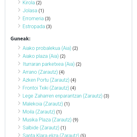
Kirola
(2)
Jolasa
(1)
Erromeria
(3)
Estropada
(3)
Guneak:
Aiako probalekua (Aia)
(2)
Aiako plaza (Aia)
(2)
Iturraran parketxea (Aia)
(2)
Arrano (Zarautz)
(4)
Azken Portu (Zarautz)
(4)
Frontoi Txiki (Zarautz)
(4)
Lege Zaharren enparantzan (Zarautz)
(3)
Malekoia (Zarautz)
(1)
Moila (Zarautz)
(1)
Musika Plaza (Zarautz)
(9)
Salbide (Zarautz)
(1)
Santa Klara eliza (Zarautz)
(5)