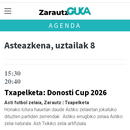
AGENDA
Asteazkena, uztailak 8
15:30
20:40
Txapelketa: Donosti Cup 2026
Asti futbol zelaia, Zarautz | Txapelketa
Honako lotura hauetan daude Astiko zelaietan jokatuko
dituzten partiden zerrendak: Astiko errugbiko zelaia Astiko
zelai naturala Asti Txikiko zelai artifiziala