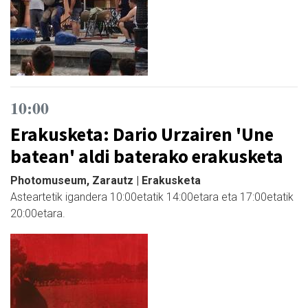
10:00
Erakusketa: Dario Urzairen 'Une
batean' aldi baterako erakusketa
Photomuseum, Zarautz | Erakusketa
Asteartetik igandera 10:00etatik 14:00etara eta 17:00etatik
20:00etara.