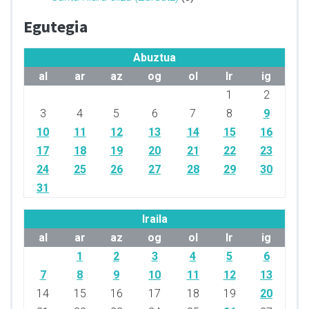
Egutegia
Abuztua
al
ar
az
og
ol
lr
ig
1
2
3
4
5
6
7
8
9
10
11
12
13
14
15
16
17
18
19
20
21
22
23
24
25
26
27
28
29
30
31
Iraila
al
ar
az
og
ol
lr
ig
1
2
3
4
5
6
7
8
9
10
11
12
13
14
15
16
17
18
19
20