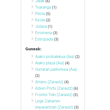
Jaiak
(6)
Txaranga
(1)
Pilota
(5)
Kirola
(2)
Jolasa
(1)
Erromeria
(3)
Estropada
(3)
Guneak:
Aiako probalekua (Aia)
(2)
Aiako plaza (Aia)
(4)
Iturraran parketxea (Aia)
(2)
Arrano (Zarautz)
(4)
Azken Portu (Zarautz)
(6)
Frontoi Txiki (Zarautz)
(5)
Lege Zaharren
enparantzan (Zarautz)
(3)