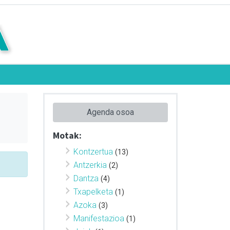
Agenda osoa
Motak:
Kontzertua
(13)
Antzerkia
(2)
Dantza
(4)
Txapelketa
(1)
Azoka
(3)
Manifestazioa
(1)