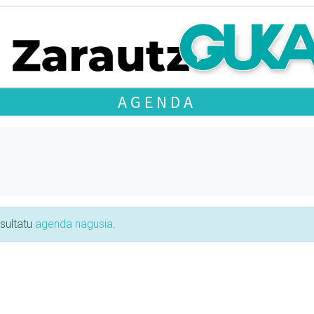
AGENDA
tsultatu
agenda nagusia
.