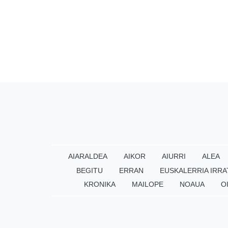
AIARALDEA
AIKOR
AIURRI
ALEA
BEGITU
ERRAN
EUSKALERRIA IRRA
KRONIKA
MAILOPE
NOAUA
O