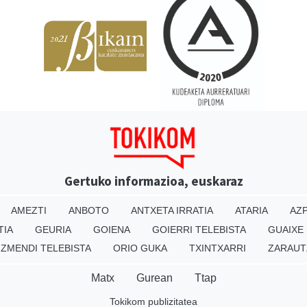
Gertuko informazioa, euskaraz
AMEZTI
ANBOTO
ANTXETA IRRATIA
ATARIA
AZP
TIA
GEURIA
GOIENA
GOIERRI TELEBISTA
GUAIXE
IZMENDI TELEBISTA
ORIO GUKA
TXINTXARRI
ZARAUT
Matx
Gurean
Ttap
Tokikom publizitatea