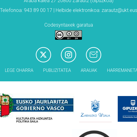
Araba kalea 27 20800 Zarautz (Gipuzkoa)
Telefonoa: 943 89 00 17 | Helbide elektronikoa: zarautz@ukt.eu
Codesyntaxek garatua
LEGE OHARRA
PUBLIZITATEA
ARAUAK
HARREMANET
Babesleak