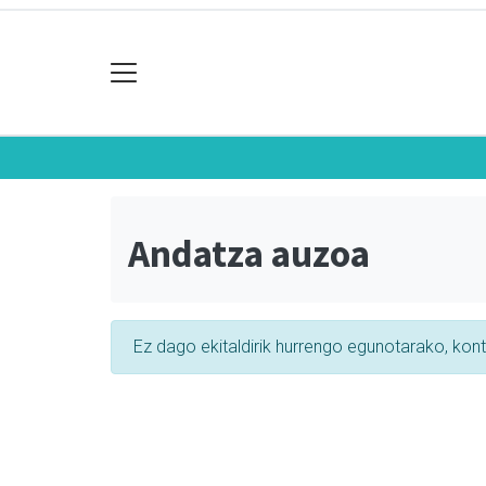
Andatza auzoa
Ez dago ekitaldirik hurrengo egunotarako, kon