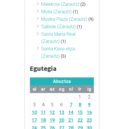
Malekoia (Zarautz)
(2)
Moila (Zarautz)
(1)
Musika Plaza (Zarautz)
(9)
Salbide (Zarautz)
(1)
Santa Maria Real
(Zarautz)
(1)
Santa Klara eliza
(Zarautz)
(5)
Egutegia
Abuztua
al
ar
az
og
ol
lr
ig
1
2
3
4
5
6
7
8
9
10
11
12
13
14
15
16
17
18
19
20
21
22
23
24
25
26
27
28
29
30