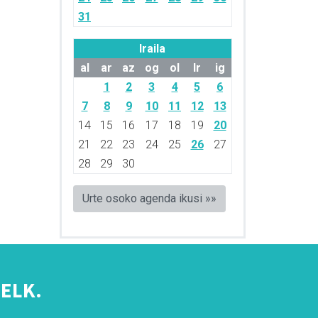
31
Iraila
al
ar
az
og
ol
lr
ig
1
2
3
4
5
6
7
8
9
10
11
12
13
14
15
16
17
18
19
20
21
22
23
24
25
26
27
28
29
30
Urte osoko agenda ikusi »»
ELK.