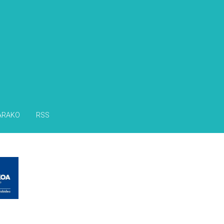
s
ARAKO
RSS