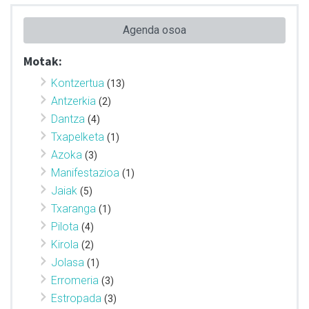
Agenda osoa
Motak:
Kontzertua
(13)
Antzerkia
(2)
Dantza
(4)
Txapelketa
(1)
Azoka
(3)
Manifestazioa
(1)
Jaiak
(5)
Txaranga
(1)
Pilota
(4)
Kirola
(2)
Jolasa
(1)
Erromeria
(3)
Estropada
(3)