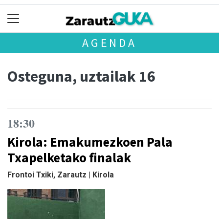
AGENDA
Osteguna, uztailak 16
18:30
Kirola: Emakumezkoen Pala
Txapelketako finalak
Frontoi Txiki, Zarautz | Kirola