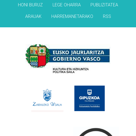
HONI BURUZ
LEGE OHARRA
PUBLIZITATEA
ARAUAK
HARREMANETARAKO
RSS
Babesleak