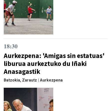
18:30
Aurkezpena: 'Amigas sin estatuas'
liburua aurkeztuko du Iñaki
Anasagastik
Batzokia, Zarautz | Aurkezpena