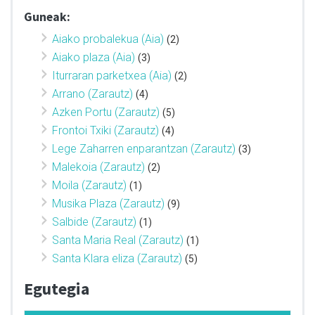
Guneak:
Aiako probalekua (Aia)
(2)
Aiako plaza (Aia)
(3)
Iturraran parketxea (Aia)
(2)
Arrano (Zarautz)
(4)
Azken Portu (Zarautz)
(5)
Frontoi Txiki (Zarautz)
(4)
Lege Zaharren enparantzan (Zarautz)
(3)
Malekoia (Zarautz)
(2)
Moila (Zarautz)
(1)
Musika Plaza (Zarautz)
(9)
Salbide (Zarautz)
(1)
Santa Maria Real (Zarautz)
(1)
Santa Klara eliza (Zarautz)
(5)
Egutegia