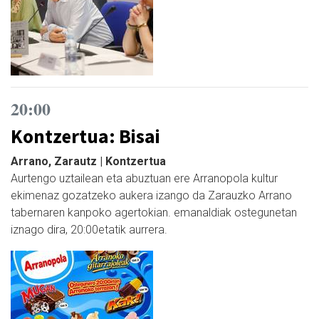
20:00
Kontzertua: Bisai
Arrano, Zarautz | Kontzertua
Aurtengo uztailean eta abuztuan ere Arranopola kultur
ekimenaz gozatzeko aukera izango da Zarauzko Arrano
tabernaren kanpoko agertokian. emanaldiak ostegunetan
iznago dira, 20:00etatik aurrera.