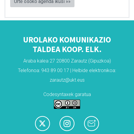
Urte osoko agenda ikusi »»
UROLAKO KOMUNIKAZIO
TALDEA KOOP. ELK.
Araba kalea 27 20800 Zarautz (Gipuzkoa)
Telefonoa: 943 89 00 17 | Helbide elektronikoa:
zarautz@ukt.eus
Codesyntaxek garatua