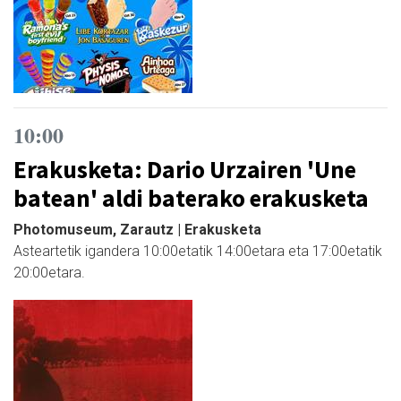
10:00
Erakusketa: Dario Urzairen 'Une
batean' aldi baterako erakusketa
Photomuseum, Zarautz | Erakusketa
Asteartetik igandera 10:00etatik 14:00etara eta 17:00etatik
20:00etara.