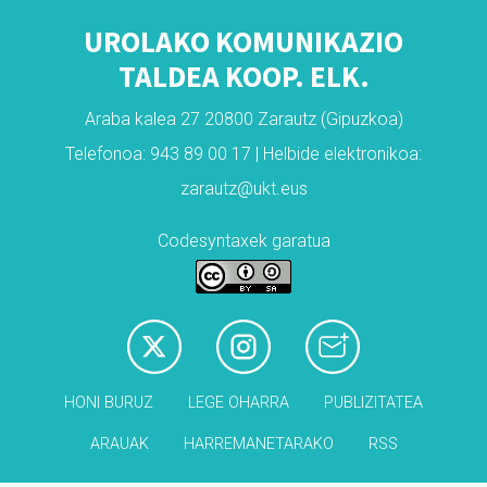
UROLAKO KOMUNIKAZIO
TALDEA KOOP. ELK.
Araba kalea 27 20800 Zarautz (Gipuzkoa)
Telefonoa: 943 89 00 17 | Helbide elektronikoa:
zarautz@ukt.eus
Codesyntaxek garatua
HONI BURUZ
LEGE OHARRA
PUBLIZITATEA
ARAUAK
HARREMANETARAKO
RSS