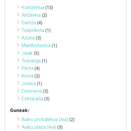
Kontzertua
(13)
Antzerkia
(2)
Dantza
(4)
Txapelketa
(1)
Azoka
(3)
Manifestazioa
(1)
Jaiak
(5)
Txaranga
(1)
Pilota
(4)
Kirola
(2)
Jolasa
(1)
Erromeria
(3)
Estropada
(3)
Guneak:
Aiako probalekua (Aia)
(2)
Aiako plaza (Aia)
(3)