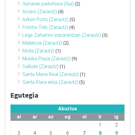
Iturraran parketxea (Aia)
(2)
Arrano (Zarautz)
(4)
Azken Portu (Zarautz)
(5)
Frontoi Txiki (Zarautz)
(4)
Lege Zaharren enparantzan (Zarautz)
(3)
Malekoia (Zarautz)
(2)
Moila (Zarautz)
(1)
Musika Plaza (Zarautz)
(9)
Salbide (Zarautz)
(1)
Santa Maria Real (Zarautz)
(1)
Santa Klara eliza (Zarautz)
(5)
Egutegia
Abuztua
al
ar
az
og
ol
lr
ig
1
2
3
4
5
6
7
8
9