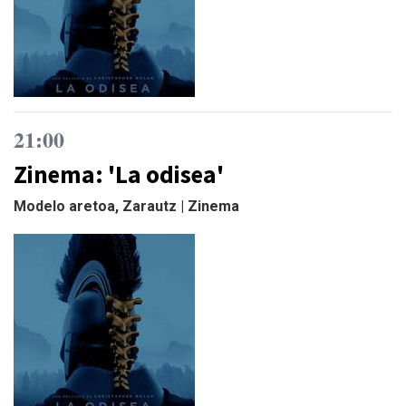
21:00
Zinema: 'La odisea'
Modelo aretoa, Zarautz | Zinema