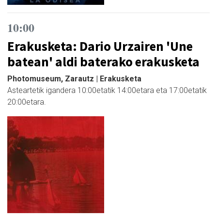
10:00
Erakusketa: Dario Urzairen 'Une
batean' aldi baterako erakusketa
Photomuseum, Zarautz | Erakusketa
Asteartetik igandera 10:00etatik 14:00etara eta 17:00etatik
20:00etara.