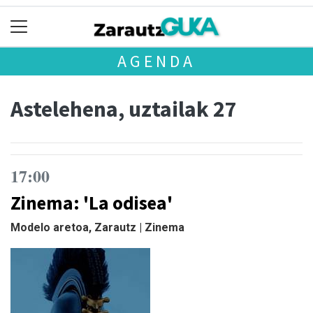
AGENDA
Astelehena, uztailak 27
17:00
Zinema: 'La odisea'
Modelo aretoa, Zarautz | Zinema