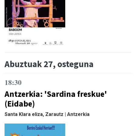
Abuztuak 27, osteguna
18:30
Antzerkia: 'Sardina freskue'
(Eidabe)
Santa Klara eliza, Zarautz | Antzerkia