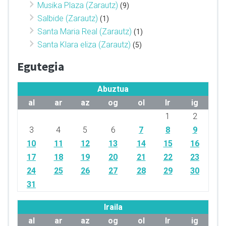
Musika Plaza (Zarautz)
(9)
Salbide (Zarautz)
(1)
Santa Maria Real (Zarautz)
(1)
Santa Klara eliza (Zarautz)
(5)
Egutegia
Abuztua
al
ar
az
og
ol
lr
ig
1
2
3
4
5
6
7
8
9
10
11
12
13
14
15
16
17
18
19
20
21
22
23
24
25
26
27
28
29
30
31
Iraila
al
ar
az
og
ol
lr
ig