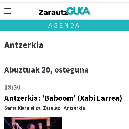
AGENDA
Antzerkia
Abuztuak 20, osteguna
18:30
Antzerkia: 'Baboom' (Xabi Larrea)
Santa Klara eliza, Zarautz | Antzerkia