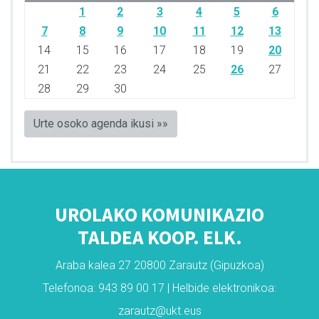
1
2
3
4
5
6
7
8
9
10
11
12
13
14
15
16
17
18
19
20
21
22
23
24
25
26
27
28
29
30
Urte osoko agenda ikusi »»
UROLAKO KOMUNIKAZIO
TALDEA KOOP. ELK.
Araba kalea 27 20800 Zarautz (Gipuzkoa)
Telefonoa: 943 89 00 17 | Helbide elektronikoa:
zarautz@ukt.eus