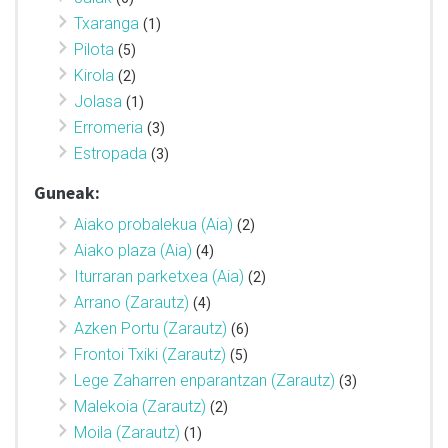
Txaranga
(1)
Pilota
(5)
Kirola
(2)
Jolasa
(1)
Erromeria
(3)
Estropada
(3)
Guneak:
Aiako probalekua (Aia)
(2)
Aiako plaza (Aia)
(4)
Iturraran parketxea (Aia)
(2)
Arrano (Zarautz)
(4)
Azken Portu (Zarautz)
(6)
Frontoi Txiki (Zarautz)
(5)
Lege Zaharren enparantzan (Zarautz)
(3)
Malekoia (Zarautz)
(2)
Moila (Zarautz)
(1)