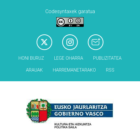
Codesyntaxek garatua
HONI BURUZ
LEGE OHARRA
PUBLIZITATEA
ARAUAK
HARREMANETARAKO
RSS
Babesleak