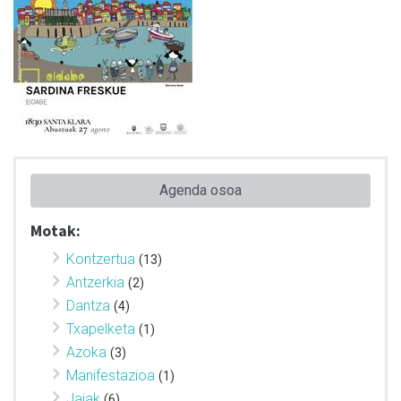
Agenda osoa
Motak:
Kontzertua
(13)
Antzerkia
(2)
Dantza
(4)
Txapelketa
(1)
Azoka
(3)
Manifestazioa
(1)
Jaiak
(6)