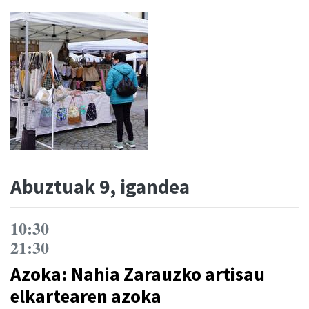
Abuztuak 9, igandea
10:30
21:30
Azoka: Nahia Zarauzko artisau
elkartearen azoka