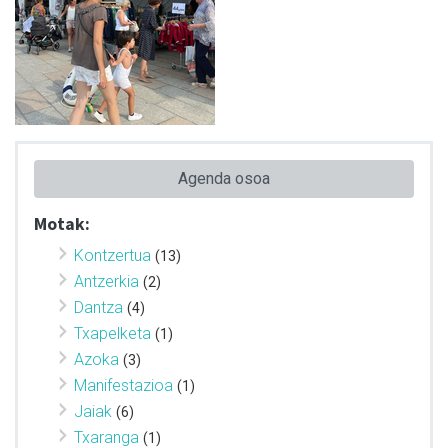
Agenda osoa
Motak:
Kontzertua
(13)
Antzerkia
(2)
Dantza
(4)
Txapelketa
(1)
Azoka
(3)
Manifestazioa
(1)
Jaiak
(6)
Txaranga
(1)