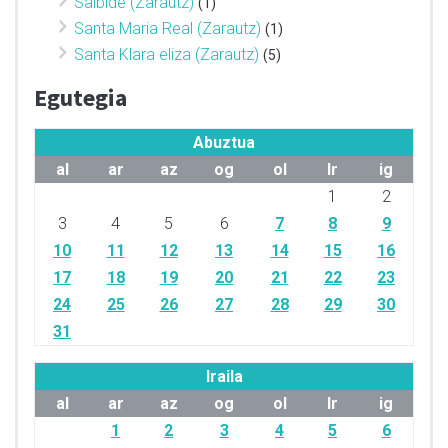
Salbide (Zarautz)
(1)
Santa Maria Real (Zarautz)
(1)
Santa Klara eliza (Zarautz)
(5)
Egutegia
Abuztua
al
ar
az
og
ol
lr
ig
1
2
3
4
5
6
7
8
9
10
11
12
13
14
15
16
17
18
19
20
21
22
23
24
25
26
27
28
29
30
31
Iraila
al
ar
az
og
ol
lr
ig
1
2
3
4
5
6