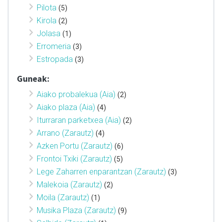
Pilota
(5)
Kirola
(2)
Jolasa
(1)
Erromeria
(3)
Estropada
(3)
Guneak:
Aiako probalekua (Aia)
(2)
Aiako plaza (Aia)
(4)
Iturraran parketxea (Aia)
(2)
Arrano (Zarautz)
(4)
Azken Portu (Zarautz)
(6)
Frontoi Txiki (Zarautz)
(5)
Lege Zaharren enparantzan (Zarautz)
(3)
Malekoia (Zarautz)
(2)
Moila (Zarautz)
(1)
Musika Plaza (Zarautz)
(9)