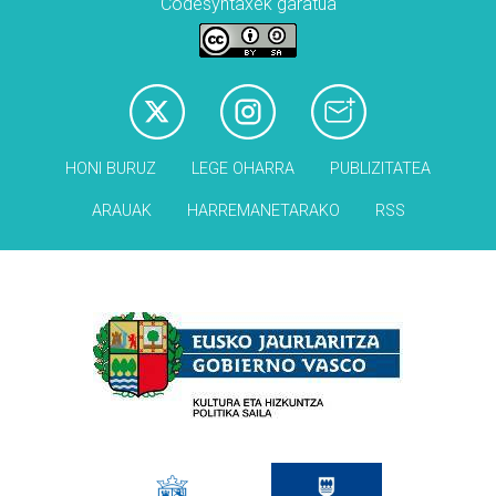
Codesyntaxek garatua
HONI BURUZ
LEGE OHARRA
PUBLIZITATEA
ARAUAK
HARREMANETARAKO
RSS
Babesleak