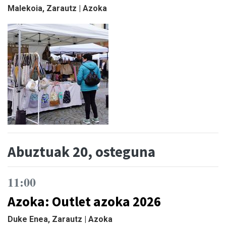
Malekoia, Zarautz | Azoka
Abuztuak 20, osteguna
11:00
Azoka: Outlet azoka 2026
Duke Enea, Zarautz | Azoka