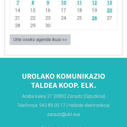
7
8
9
10
11
12
13
14
15
16
17
18
19
20
21
22
23
24
25
26
27
28
29
30
Urte osoko agenda ikusi »»
UROLAKO KOMUNIKAZIO
TALDEA KOOP. ELK.
Araba kalea 27 20800 Zarautz (Gipuzkoa)
Telefonoa: 943 89 00 17 | Helbide elektronikoa:
zarautz@ukt.eus