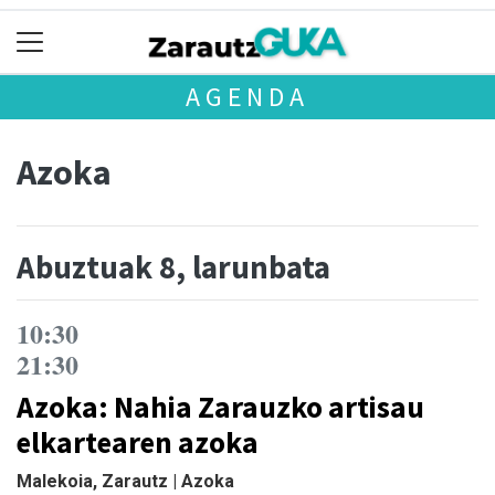
AGENDA
Azoka
Abuztuak 8, larunbata
10:30
21:30
Azoka: Nahia Zarauzko artisau
elkartearen azoka
Malekoia, Zarautz | Azoka